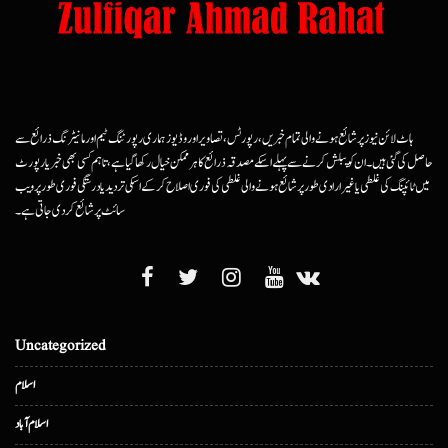
ہاٹ لائن نیوز پر شائع ہونے والی تمام خبریں، رپورٹس، تصاویر اور وڈیوز ہماری رپورٹنگ ٹیم اور مانیٹرنگ ذرائع سے
حاصل کی گئی ہیں۔ ان کو پبلش کرنے سے پہلے اسکے مصدقہ ذرائع کا ہرممکن خیال رکھا گیا ہے، تاہم کسی بھی خبر یا رپورٹ
میں ٹائپنگ کی غلطی یا غیرارادی طور پر شائع ہونے والی غلطی کی فوری اصلاح کرکے اسکی تردید یا درستگی فوری طور پر ویب
سائٹ پر شائع کردی جاتی ہے۔
Uncategorized
اسلام
اسلام آباد