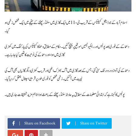
اسلام آباد کے جوڈیشل کمپلیکس کے قریب جی-11 میں ایک گاڑی میں سلنڈر پھٹنے کے نتیجے میں ایک شخص زخمی ہو
گیا۔
دھماکے کے فوری بعد پولیس اور ریسکیو ٹیمیں موقع پر پہنچ گئیں۔ حکام کے مطابق دھماکا کمپلیکس کی پارکنگ میں کھڑی
گاڑی میں ہوا، اور دھماکے کی نوعیت کا تعین کیا جا رہا ہے۔
دھماکے کی آواز دور دور تک سنی گئی، جس کے بعد گاڑی میں آگ بھڑک اٹھی اور قریب کھڑی دیگر گاڑیاں بھی آگ کی
لپیٹ میں آ گئیں۔ زخمی شخص کو فوری طور پر قریبی اسپتال منتقل کر دیا گیا۔
پولیس کا کہنا ہے کہ ابتدائی معلومات کے مطابق یہ حادثہ سلنڈر پھٹنے کے باعث ہوا، تاہم مزید تحقیقات جاری ہیں۔
Share on Facebook
Share on Twitter