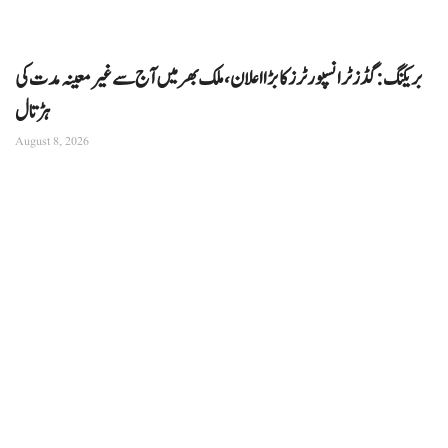
بریکنگ: گڈز ٹرانسپورٹرز کا بڑا اعلان، ملک بھر میں آج سے غیرمعینہ مدت کی
ہڑتال
August 8, 2026