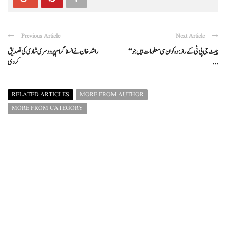
Previous Article
Next Article
“چیٹ جی پی ٹی کے راز: وہ کون سی معلومات ہیں جو
راشد خان نے انسٹاگرام پر دوسری شادی کی تصدیق
...
کر دی
RELATED ARTICLES
MORE FROM AUTHOR
MORE FROM CATEGORY