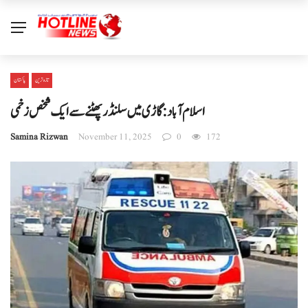
تازہ ترین
پاکستان
اسلام آباد: گاڑی میں سلنڈر پھٹنے سے ایک شخص زخمی
Samina Rizwan
November 11, 2025
0
172