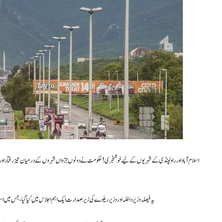
یہ فیصلہ وزیر داخلہ اور وزیر ریلوے کی زیرصدارت ایک اہم اجلاس میں کیا گیا، جس میں ا