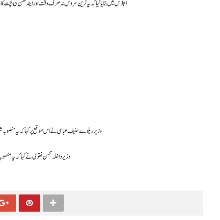
اجلاس میں بتایا گیا کہ یہ ٹرین سروس نہ صرف وقت اور ایندھن کی بچت کا
وزیر ریلوے حنیف عباسی نے اس موقع پر کہا کہ یہ منصوبہ ش
وزیر داخلہ محسن نقوی نے کہا کہ یہ منص