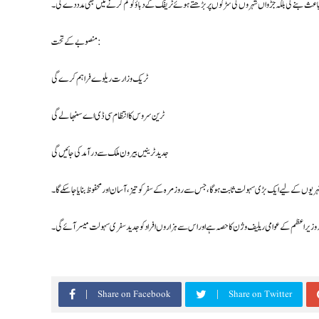
 باعث بنے گی بلکہ جڑواں شہروں کی سڑکوں پر بڑھتے ہوئے ٹریفک کے دباؤ کو کم کرنے میں بھی مدد دے گی۔
منصوبے کے تحت:
ٹریک وزارت ریلوے فراہم کرے گی
ٹرین سروس کا انتظام سی ڈی اے سنبھالے گی
جدید ٹرینیں بیرون ملک سے درآمد کی جائیں گی
ہریوں کے لیے ایک بڑی سہولت ثابت ہوگا، جس سے روزمرہ کے سفر کو تیز، آسان اور محفوظ بنایا جا سکے گا۔
وبہ وزیراعظم کے عوامی ریلیف وژن کا حصہ ہے اور اس سے ہزاروں افراد کو جدید سفری سہولت میسر آئے گی۔
Share on Facebook
Share on Twitter