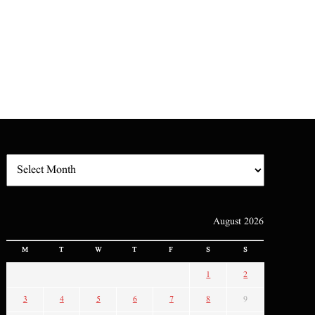
August 2026
M
T
W
T
F
S
S
1
2
3
4
5
6
7
8
9