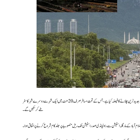
اسلام آباد اور راولپنڈی کے شہریوں کے لیے خوشخبری! حکومت نے دونوں جڑواں شہروں کے درمیان تیز رفتار اور جدید ٹرین چلانے کا فیصلہ کیا ہے، جس کے تحت مسافر صرف 20 منٹ میں ایک شہر سے دوسرے شہر کا سفر
طے کر سکیں گے۔
سلام آباد کے مارگلہ اسٹیشن سے راولپنڈی صدر اسٹیشن تک ریل منصوبے پر جلد کام شروع کرنے پر اتفاق ہوا۔