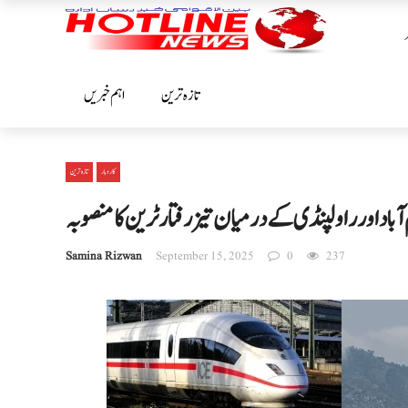
تازہ ترین
اہم خبریں
کاروبار
تازہ ترین
آباداورراولپنڈی کے درمیان تیزرفتار ٹرین کامنصوبہ
Samina Rizwan
September 15, 2025
0
237