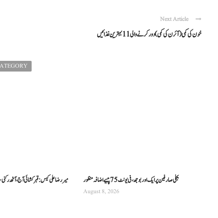
Next Article
خون کی کمی (آئرن کی کمی) دور کرنے والی 11 بہترین غذائیں
CATEGORY
بجلی صارفین پر ایک اور بوجھ، فی یونٹ 75 پیسے اضافہ منظور
میر رضا علی کیس: قبر کشائی آج، آٹھ رکنی 
August 8, 2026