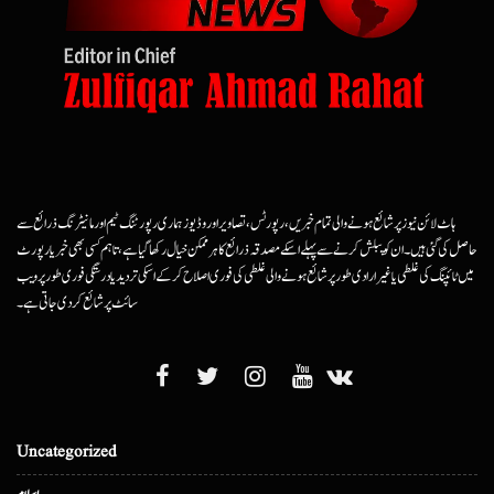
ہاٹ لائن نیوز پر شائع ہونے والی تمام خبریں، رپورٹس، تصاویر اور وڈیوز ہماری رپورٹنگ ٹیم اور مانیٹرنگ ذرائع سے
حاصل کی گئی ہیں۔ ان کو پبلش کرنے سے پہلے اسکے مصدقہ ذرائع کا ہرممکن خیال رکھا گیا ہے، تاہم کسی بھی خبر یا رپورٹ
میں ٹائپنگ کی غلطی یا غیرارادی طور پر شائع ہونے والی غلطی کی فوری اصلاح کرکے اسکی تردید یا درستگی فوری طور پر ویب
سائٹ پر شائع کردی جاتی ہے۔
Uncategorized