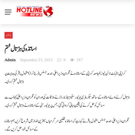
پاکستان
اساتذہ کی ہڑتال ختم
Admin
September 25, 2023
0
387
کراچی: (ہاٹ لائن نیوز)جامعہ کراچی کے اساتذہ نے نگران وزیراعلیٰ سندھ جسٹس (ریٹائرڈ) مقبول باقر کی ہدایت پر
ہڑتال ختم کردی۔
ہڑتال کرنے والے اساتذہ کے ساتھ سیکریٹری یونیورسٹیز اینڈ بورڈز نے ملاقات کی اور ان کو نگران وزیراعلیٰ کیجانب سے
مسائل کو حل کرنے کی یقین دہانی کروائی گئی ، جس پر یونیورسٹی کے اساتذہ نے ہڑتال ختم کردی۔
نگران وزیراعلیٰ سندھ جسٹس مقبول باقر نے کہا ہے کہ اساتذہ تعلیمی سرگرمیاں بہترین انداز میں شروع کریں ہم اساتذہ
کے مسائل خود حل کریں گے ۔