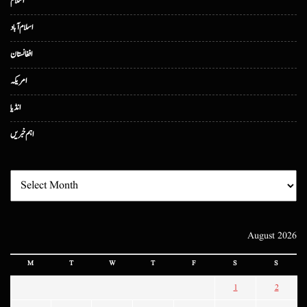
اسلام
اسلام آباد
افغانستان
امریکہ
انڈیا
اہم خبریں
August 2026
M
T
W
T
F
S
S
1
2