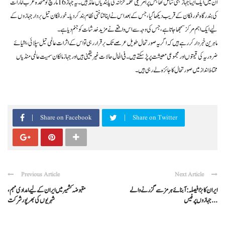
ان میں ایک ایسا جہاز بھی شامل تھا جس پر امریکی محکمہ خزانہ کی پابندیاں عائد ہیں۔ یہ جہاز 16 مارچ کو متحدہ عرب امارات
کی بندرگاہ خور فکان کے قریب دیکھا گیا، جس کے بعد اس نے اپنا شناختی نظام بند کر دیا۔ خور فکان تیل بردار جہازوں کے
لیے ایک اہم مرکز سمجھا جاتا ہے، جس کی وجہ سے اس واقعے نے مزید خدشات کو جنم دیا ہے۔
ماہرین خبردار کر رہے ہیں کہ اگر یہ صورتحال طویل عرصے تک برقرار رہی تو اس کے اثرات عالمی تیل سپلائی، اشیائے
ضروریہ کی قیمتوں اور مجموعی معیشت پر پڑ سکتے ہیں۔ فی الحال حالات غیر یقینی ہیں اور جہاز مالکان سمیت عالمی منڈیاں
محتاط انداز میں صورتحال کا جائزہ لے رہی ہیں۔
Share on Facebook
Share on Twitter
Previous Article
Next Article
ایران کا بڑا فیصلہ: آبنائے ہرمز سے گزرنے والے
مقبوضہ کشمیر میں ایران کے لیے امدادی مہم،
جہازوں پر فیس ...
شہریوں کی بھرپور شرکت