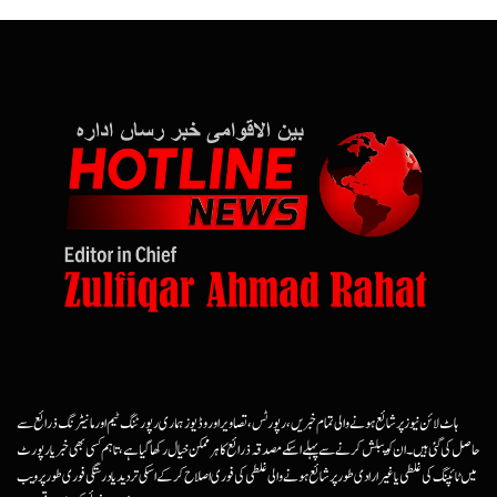
ہاٹ لائن نیوز پر شائع ہونے والی تمام خبریں، رپورٹس، تصاویر اور وڈیوز ہماری رپورٹنگ ٹیم اور مانیٹرنگ ذرائع سے
حاصل کی گئی ہیں۔ ان کو پبلش کرنے سے پہلے اسکے مصدقہ ذرائع کا ہرممکن خیال رکھا گیا ہے، تاہم کسی بھی خبر یا رپورٹ
میں ٹائپنگ کی غلطی یا غیرارادی طور پر شائع ہونے والی غلطی کی فوری اصلاح کرکے اسکی تردید یا درستگی فوری طور پر ویب