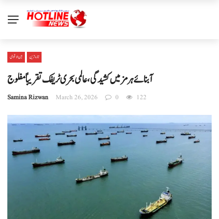
تازہ ترین
بین الا قوامی
آبنائے ہرمز میں کشیدگی، عالمی بحری ٹریفک تقریباً مفلوج
Samina Rizwan
March 26, 2026
0
122