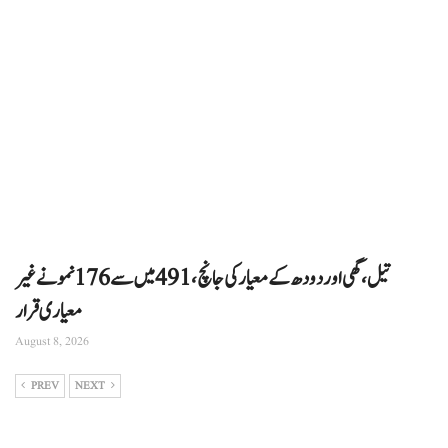
تیل، گھی اور دودھ کے معیار کی جانچ، 491 میں سے 176 نمونے غیر
معیاری قرار
August 8, 2026
PREV
NEXT