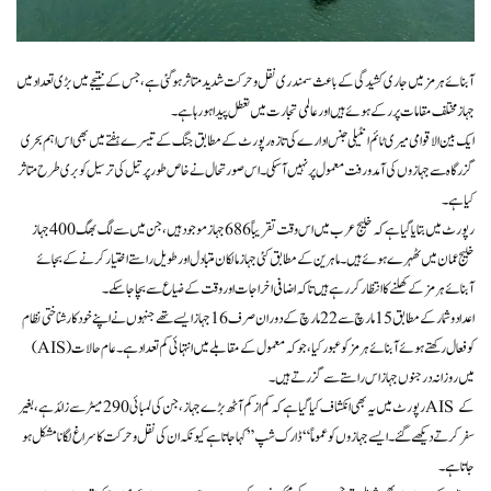
آبنائے ہرمز میں جاری کشیدگی کے باعث سمندری نقل و حرکت شدید متاثر ہو گئی ہے، جس کے نتیجے میں بڑی تعداد میں
جہاز مختلف مقامات پر رکے ہوئے ہیں اور عالمی تجارت میں تعطل پیدا ہو رہا ہے۔
ایک بین الاقوامی میری ٹائم انٹیلی جنس ادارے کی تازہ رپورٹ کے مطابق جنگ کے تیسرے ہفتے میں بھی اس اہم بحری
گزرگاہ سے جہازوں کی آمدورفت معمول پر نہیں آ سکی۔ اس صورتحال نے خاص طور پر تیل کی ترسیل کو بری طرح متاثر
کیا ہے۔
رپورٹ میں بتایا گیا ہے کہ خلیج عرب میں اس وقت تقریباً 686 جہاز موجود ہیں، جن میں سے لگ بھگ 400 جہاز
خلیج عمان میں ٹھہرے ہوئے ہیں۔ ماہرین کے مطابق کئی جہاز مالکان متبادل اور طویل راستے اختیار کرنے کے بجائے
آبنائے ہرمز کے کھلنے کا انتظار کر رہے ہیں تاکہ اضافی اخراجات اور وقت کے ضیاع سے بچا جا سکے۔
اعداد و شمار کے مطابق 15 مارچ سے 22 مارچ کے دوران صرف 16 جہاز ایسے تھے جنہوں نے اپنے خودکار شناختی نظام
(AIS) کو فعال رکھتے ہوئے آبنائے ہرمز کو عبور کیا، جو کہ معمول کے مقابلے میں انتہائی کم تعداد ہے۔ عام حالات
میں روزانہ درجنوں جہاز اس راستے سے گزرتے ہیں۔
رپورٹ میں یہ بھی انکشاف کیا گیا ہے کہ کم از کم آٹھ بڑے جہاز، جن کی لمبائی 290 میٹر سے زائد ہے، بغیر AIS کے
سفر کرتے دیکھے گئے۔ ایسے جہازوں کو عموماً “ڈارک شپ” کہا جاتا ہے کیونکہ ان کی نقل و حرکت کا سراغ لگانا مشکل ہو
جاتا ہے۔