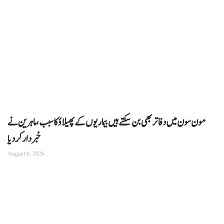
مون سون میں دفاتر بھی بن سکتے ہیں بیماریوں کے پھیلاؤ کا سبب، ماہرین نے
خبردار کر دیا
August 6, 2026