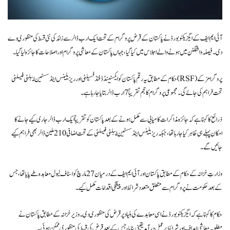
آئی ایم ایف کے ایگزیکٹو بورڈ نے پاکستان کے قرض پروگرام کے تحت ایک ارب ڈالر سے زائد کی نئی قسط کی منظوری دے
دی۔ فیصلہ واشنگٹن میں ہونے والے اجلاس میں کیا گیا، جہاں پاکستان کے معاشی پروگرام اور اصلاحات کا جائزہ لیا گیا۔
حکام کے مطابق یہ رقم پاکستان کو ایکسٹینڈڈ فنڈ فسیلٹی اور ریزیلینس اینڈ سسٹین ایبلٹی فیسلٹی (RSF) پروگرامز کے
تحت فراہم کی جائے گی۔ مجموعی پروگرام کا حجم تقریباً 7 ارب ڈالر بتایا جا رہا ہے۔
ذرائع کا کہنا ہے کہ جائزہ مذاکرات کامیابی سے مکمل ہونے کے بعد پاکستان کو تقریباً ایک ارب ڈالر جاری کیے جانے کا
امکان پہلے ہی ظاہر کیا جا رہا تھا، جبکہ ریزیلینس اینڈ سسٹین ایبلٹی فیسلٹی کے تحت اضافی 210 ملین ڈالر بھی فراہم کیے
جائیں گے۔
وزارتِ خزانہ کے حکام کے مطابق پاکستان اور آئی ایم ایف کے درمیان 27 مارچ کو اسٹاف لیول معاہدہ طے پایا تھا، جس
کے بعد حکومت نے پروگرام سے متعلق متعدد شرائط اور پیشگی اقدامات مکمل کیے۔
حکام کا کہنا ہے کہ ایگزیکٹو بورڈ نے اسی معاہدے کی بنیاد پر قرض کی منظوری دی۔ وزیر خزانہ کے مطابق پاکستان نے
مطلوبہ معاشی اہداف اور شرائط پر عمل درآمد یقینی بنایا، جس کے بعد قرض کی قسط کی منظوری ممکن ہوئی۔