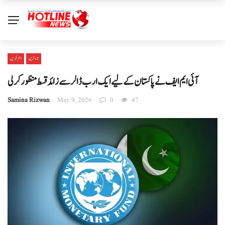
تازہ ترین
اہم خبریں
آئی ایم ایف نے پاکستان کے لیے ایک ارب ڈالر سے زائد قسط منظور کرلی
Samina Rizwan
May 9, 2026
0
47