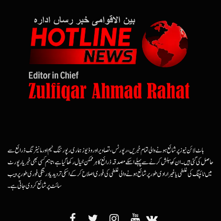
ہاٹ لائن نیوز پر شائع ہونے والی تمام خبریں، رپورٹس، تصاویر اور وڈیوز ہماری رپورٹنگ ٹیم اور مانیٹرنگ ذرائع سے
حاصل کی گئی ہیں۔ ان کو پبلش کرنے سے پہلے اسکے مصدقہ ذرائع کا ہرممکن خیال رکھا گیا ہے، تاہم کسی بھی خبر یا رپورٹ
میں ٹائپنگ کی غلطی یا غیرارادی طور پر شائع ہونے والی غلطی کی فوری اصلاح کرکے اسکی تردید یا درستگی فوری طور پر ویب
سائٹ پر شائع کردی جاتی ہے۔