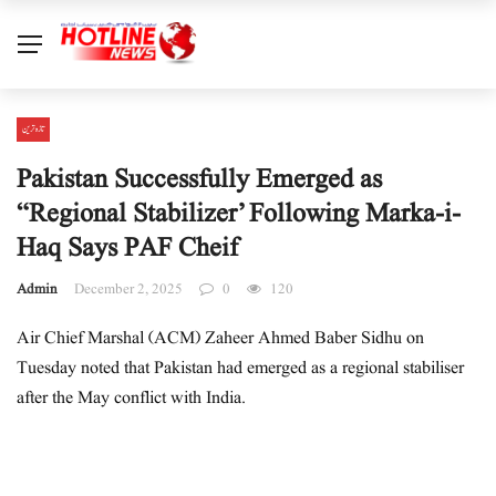
تازہ ترین
Pakistan Successfully Emerged as
“Regional Stabilizer’ Following Marka-i-
Haq Says PAF Cheif
Admin
December 2, 2025
0
120
Air Chief Marshal (ACM) Zaheer Ahmed Baber Sidhu on
Tuesday noted that Pakistan had emerged as a regional stabiliser
after the May conflict with India.