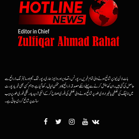
ہاٹ لائن نیوز پر شائع ہونے والی تمام خبریں، رپورٹس، تصاویر اور وڈیوز ہماری رپورٹنگ ٹیم اور مانیٹرنگ ذرائع سے
حاصل کی گئی ہیں۔ ان کو پبلش کرنے سے پہلے اسکے مصدقہ ذرائع کا ہرممکن خیال رکھا گیا ہے، تاہم کسی بھی خبر یا رپورٹ
میں ٹائپنگ کی غلطی یا غیرارادی طور پر شائع ہونے والی غلطی کی فوری اصلاح کرکے اسکی تردید یا درستگی فوری طور پر ویب
سائٹ پر شائع کردی جاتی ہے۔