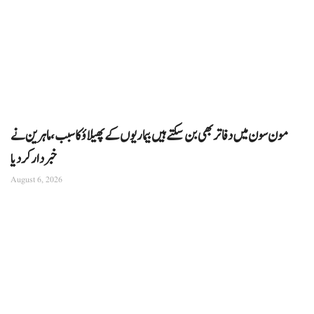
مون سون میں دفاتر بھی بن سکتے ہیں بیماریوں کے پھیلاؤ کا سبب، ماہرین نے
خبردار کر دیا
August 6, 2026