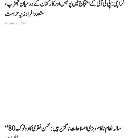
کراچی: پی ٹی آئی کے احتجاج میں پولیس اور کارکنان کے درمیان جھڑپ،
متعدد افراد زیرِ حراست
August 6, 2026
“80 سالہ نظام ناکام، بڑی اصلاحات ناگزیر ہیں: محسن نقوی کا دوٹوک