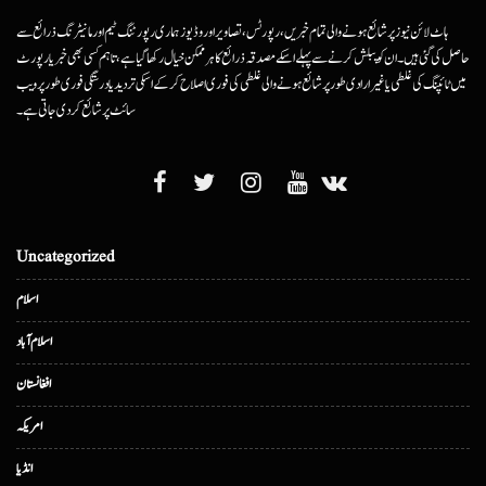
ہاٹ لائن نیوز پر شائع ہونے والی تمام خبریں، رپورٹس، تصاویر اور وڈیوز ہماری رپورٹنگ ٹیم اور مانیٹرنگ ذرائع سے
حاصل کی گئی ہیں۔ ان کو پبلش کرنے سے پہلے اسکے مصدقہ ذرائع کا ہرممکن خیال رکھا گیا ہے، تاہم کسی بھی خبر یا رپورٹ
میں ٹائپنگ کی غلطی یا غیرارادی طور پر شائع ہونے والی غلطی کی فوری اصلاح کرکے اسکی تردید یا درستگی فوری طور پر ویب
سائٹ پر شائع کردی جاتی ہے۔
Uncategorized
اسلام
اسلام آباد
افغانستان
امریکہ
انڈیا