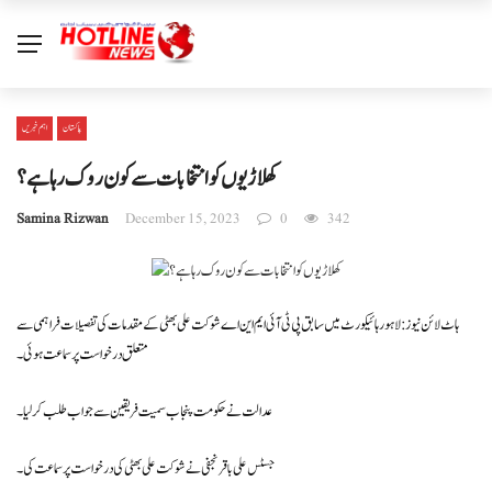
پاکستان
اہم خبریں
کھلاڑیوں کو انتخابات سے کون روک رہا ہے ؟
Samina Rizwan
December 15, 2023
0
342
ہاٹ لائن نیوز : لاہور ہائیکورٹ میں سابق پی ٹی آئی ایم این اے شوکت علی بھٹی کے مقدمات کی تفصیلات فراہمی سے
متعلق درخواست پر سماعت ہوئی ۔
عدالت نے حکومت پنجاب سمیت فریقین سے جواب طلب کرلیا ۔
جسٹس علی باقر نجفی نے شوکت علی بھٹی کی درخواست پر سماعت کی ۔