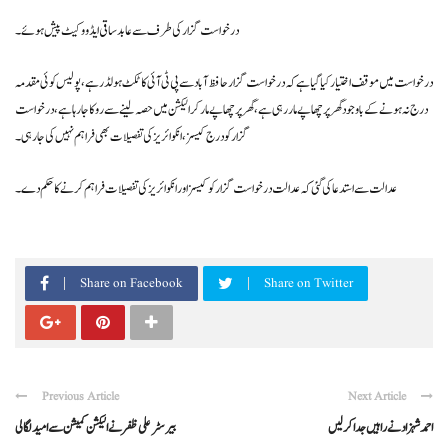
درخواست گزار کی طرف سے عابد ساقی ایڈووکیٹ پیش ہوئے ۔
درخواست میں موقف اختیار کیا گیا ہے کہ درخواست گزار حافظ آباد سے پی ٹی آئی کا ٹکٹ ہولڈر ہے ،پولیس کوئی مقدمہ
درج نہ ہونے کے باوجود گھر پر چھاپے مار رہی ہے ،گھر پر چھاپے مار کر الیکشن میں حصہ لینے سے روکا جارہاہے ، درخواست
گزار کو درج کیسز، انکوائریز کی تفصیلات بھی فراہم نہیں کی جا رہی ۔
عدالت سے استدعا کی گئی کہ عدالت درخواست گزار کو کیسز اور انکوائریز کی تفصیلات فراہم کرنے کا حکم دے ۔
Share on Facebook
Share on Twitter
Previous Article
Next Article
احمد شہزاد نے راہیں جدا کرلیں
بیرسٹر علی ظفر نے الیکشن کمیشن سے امیدلگالی