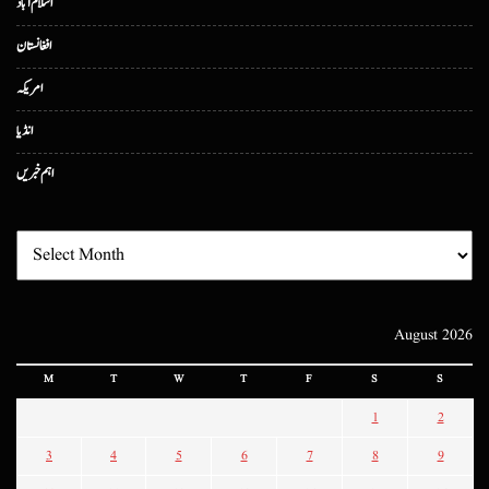
اسلام آباد
افغانستان
امریکہ
انڈیا
اہم خبریں
August 2026
M
T
W
T
F
S
S
1
2
3
4
5
6
7
8
9