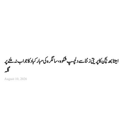
امیتابھ بچن کا پریتی زنٹا سے دلچسپ شکوہ، سالگرہ کی مبارکباد کا جواب نہ ملنے پر
گلہ
August 10, 2026