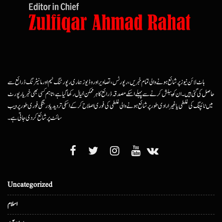
ہاٹ لائن نیوز پر شائع ہونے والی تمام خبریں، رپورٹس، تصاویر اور وڈیوز ہماری رپورٹنگ ٹیم اور مانیٹرنگ ذرائع سے
حاصل کی گئی ہیں۔ ان کو پبلش کرنے سے پہلے اسکے مصدقہ ذرائع کا ہرممکن خیال رکھا گیا ہے، تاہم کسی بھی خبر یا رپورٹ
میں ٹائپنگ کی غلطی یا غیرارادی طور پر شائع ہونے والی غلطی کی فوری اصلاح کرکے اسکی تردید یا درستگی فوری طور پر ویب
سائٹ پر شائع کردی جاتی ہے۔
Uncategorized
اسلام