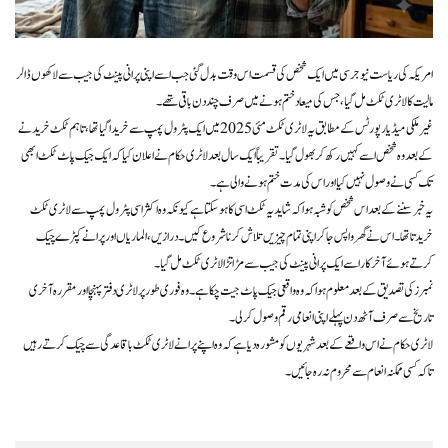
امریکہ کی ریاست نیو جرسی میں ایک شخص کی قسمت اس وقت بدل گئی جب اسے اپنی پرانی پینٹ کی جیب سے لاکھوں ڈالر
مالیت کا لاٹری ٹکٹ مل گیا، جس کی میعاد ختم ہونے میں صرف چند دن باقی تھے۔
غیر ملکی میڈیا رپورٹس کے مطابق یہ لاٹری ٹکٹ مئی 2025 میں ایک پٹرول پمپ سے خریدا گیا تھا، تاہم ٹکٹ خریدنے
کے بعد وہ شخص اسے کہیں رکھ کر بھول گیا۔ تقریباً ایک سال بعد لاٹری حکام نے اعلان کیا کہ ایک جیک پاٹ ٹکٹ ابھی
تک کسی نے وصول نہیں کیا اور اس کی مدت ختم ہونے والی ہے۔
یہ خبر سننے کے بعد اس شخص کو شبہ ہوا کہ شاید یہ ٹکٹ اسی کا ہو سکتا ہے کیونکہ وہ اکثر اسی پٹرول پمپ سے لاٹری ٹکٹ
خریدتا تھا۔ اس نے گھر واپس جا کر اپنی تمام چیزیں تلاش کرنا شروع کیں۔ درازیں، الماریاں اور پرانے کپڑے چیک
کرتے ہوئے آخرکار اسے ایک پرانی پینٹ کی جیب سے مڑا تڑا لاٹری ٹکٹ مل گیا۔
نمبرز کی تصدیق کے بعد معلوم ہوا کہ وہ واقعی جیک پاٹ جیت چکا ہے۔ وہ فوری طور پر لاٹری دفتر پہنچا اور مقررہ آخری
تاریخ سے صرف آٹھ دن پہلے اپنی انعامی رقم وصول کر لی۔
لاٹری حکام نے اس واقعے کے بعد شہریوں کو مشورہ دیا ہے کہ وہ اپنے پرانے لاٹری ٹکٹ باقاعدگی سے چیک کرتے رہیں
تاکہ کسی ممکنہ انعام سے محروم نہ رہ جائیں۔