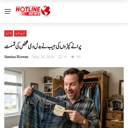
دلچسپ و عجیب
تازہ ترین
پرانے کپڑوں کی جیب نے بدل دی شخص کی قسمت
Samina Rizwan
May 20, 2026
0
85