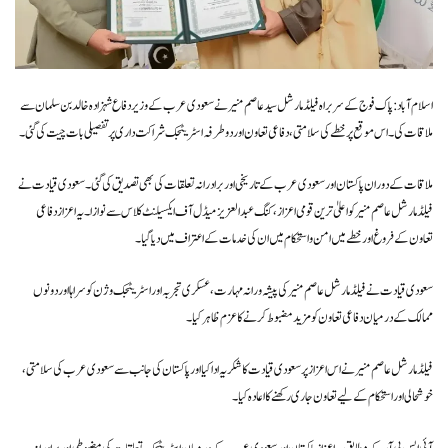
اسلام آباد: پاک فوج کے سربراہ فیلڈ مارشل سید عاصم منیر نے سعودی عرب کے وزیر دفاع شہزادہ خالد بن سلمان سے
ملاقات کی۔ اس موقع پر خطے کی سلامتی، دفاعی تعاون اور دوطرفہ اسٹریٹجک شراکت داری پر تفصیلی بات چیت کی گئی۔
ملاقات کے دوران پاکستان اور سعودی عرب کے تاریخی اور برادرانہ تعلقات کی بھی تصدیق کی گئی۔ سعودی قیادت نے
فیلڈ مارشل عاصم منیر کو اعلیٰ ترین قومی اعزاز، کنگ عبدالعزیز میڈل آف ایکسیلنٹ کلاس سے نوازا۔ یہ اعزاز دفاعی
تعاون کے فروغ اور خطے میں امن و استحکام میں ان کی خدمات کے اعتراف میں دیا گیا۔
سعودی قیادت نے فیلڈ مارشل عاصم منیر کی پیشہ ورانہ مہارت، عسکری تجربہ اور اسٹریٹجک وژن کو سراہا اور دونوں
ممالک کے درمیان دفاعی تعاون کو مزید مضبوط کرنے کا عزم ظاہر کیا۔
فیلڈ مارشل عاصم منیر نے اس اعزاز پر سعودی قیادت کا شکریہ ادا کیا اور پاکستان کی جانب سے سعودی عرب کی سلامتی،
خوشحالی اور استحکام کے لیے تعاون جاری رکھنے کا اعادہ کیا۔