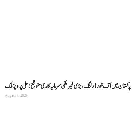
پاکستان میں آف شور ڈرلنگ، بڑی غیر ملکی سرمایہ کاری متوقع: علی پرویز ملک
August 9, 2026