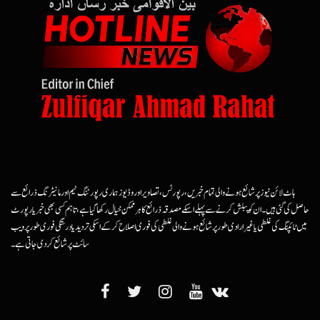
ہاٹ لائن نیوز پر شائع ہونے والی تمام خبریں، رپورٹس، تصاویر اور وڈیوز ہماری رپورٹنگ ٹیم اور مانیٹرنگ ذرائع سے
حاصل کی گئی ہیں۔ ان کو پبلش کرنے سے پہلے اسکے مصدقہ ذرائع کا ہرممکن خیال رکھا گیا ہے، تاہم کسی بھی خبر یا رپورٹ
میں ٹائپنگ کی غلطی یا غیرارادی طور پر شائع ہونے والی غلطی کی فوری اصلاح کرکے اسکی تردید یا درستگی فوری طور پر ویب
سائٹ پر شائع کردی جاتی ہے۔