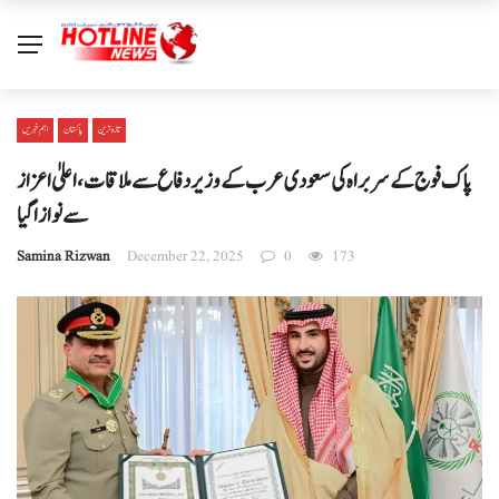
تازہ ترین
پاکستان
اہم خبریں
پاک فوج کے سربراہ کی سعودی عرب کے وزیر دفاع سے ملاقات، اعلیٰ اعزاز
سے نوازا گیا
Samina Rizwan
December 22, 2025
0
173