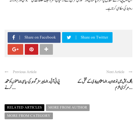
آئی ایس پی آر کے مطابق یہ اعزاز پاکستان اور سعودی عرب کے درمیان اسٹریٹجک تعلقات کی مضبوطی اور برادرانہ
روابط کی عکاسی کرتا ہے۔
Share on Facebook
Share on Twitter
Previous Article
Next Article
بنگلہ دیش میں نوجوان رہنما عثمان ہادی کے قتل کے
پی ٹی آئی رہنما بیرسٹر گوہر کی سیاسی جماعتوں کو متحد
مرکزی ملزم ...
کرنے ...
RELATED ARTICLES
MORE FROM AUTHOR
MORE FROM CATEGORY