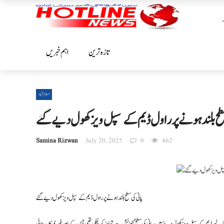
تازہ ترین
اہم خبریں
اسلام آباد
سطح بلند ہونے پر راول ڈیم کے سپل ویز کھول دیے گئے
Samina Rizwan
July 20, 2025
0
462
پانی کی سطح بلند ہونے پر راول ڈیم کے سپل ویز کھول دیے گئے