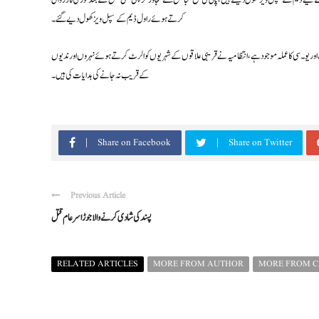
 لیے ڈیم کے سپل ویز کھول دیئے ہیں، پانی کی سطح گنجائش سے تجاوز کر چکی تھی جس کے بعد فوری کارروائی
کرتے ہوئے راول ڈیم کے سپل ویز کھول دیے گئے۔
ٹ اور یو۔ سی کا عملہ موجود ہے، انتظامیہ نے قریبی علاقوں کے شہریوں کو الرٹ کرتے ہوئے نہروں اور ندیوں
کے قریب نہ جانے کی ہدایات کی ہیں۔
Share on Facebook
Share on Twitter
Previous Article
پسند کی شادی کرنے والا جوڑا سر عام قتل
RELATED ARTICLES
MORE FROM AUTHOR
MORE FROM 