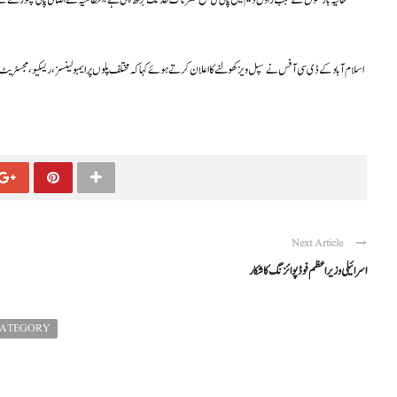
حالیہ بارشوں کے سبب راول ڈیم میں پانی کی سطح خطرناک حد تک بڑھ چکی ہے، انتظامیہ نے اضافی پانی چھوڑنے کے
اسلام آباد کے ڈی سی آفس نے سپل ویز کھولنے کا اعلان کرتے ہوئے کہا کہ مختلف پلوں پر ایمبولینسز، ریسکیو، مجسٹری
Next Article
اسرائیلی وزیراعظم فوڈ پوائزنگ کا شکار
CATEGORY