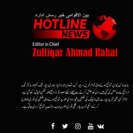
ہاٹ لائن نیوز پر شائع ہونے والی تمام خبریں، رپورٹس، تصاویر اور وڈیوز ہماری رپورٹنگ ٹیم اور مانیٹرنگ
ذرائع سے حاصل کی گئی ہیں۔ ان کو پبلش کرنے سے پہلے اسکے مصدقہ ذرائع کا ہرممکن خیال رکھا گیا ہے،
تاہم کسی بھی خبر یا رپورٹ میں ٹائپنگ کی غلطی یا غیرارادی طور پر شائع ہونے والی غلطی کی فوری اصلاح
کرکے اسکی تردید یا درستگی فوری طور پر ویب سائٹ پر شائع کردی جاتی ہے۔