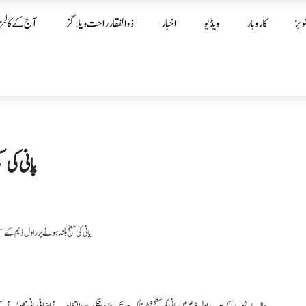
وبز
کاروبار
ویڈیو
اخبار
ذوالفقار راحت ویلاگز
آج کے کالمز
پانی کی 