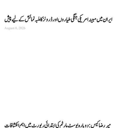
ایران میں مبینہ امریکی جنگی طیاروں اور ڈرونز کا ملبہ نمائش کے لیے پیش
August 8, 2026
میر رضا کیس: دوبارہ پوسٹ مارٹم کی ابتدائی رپورٹ میں اہم انکشافات