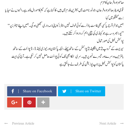
صاحبزادہ فرحان کا عزم
قومی اوپنر صاحبزادہ فرحان، جو ٹورنامنٹ میں بہترین فارم میں ہیں، کا کہنا ہے کہ ٹیم کا مورال بلند ہے۔ انہوں نے میڈیا
سے گفتگو میں کہا:
“ہمیں جوفرا آرچر یا کسی بھی فاسٹ باؤلر سے کوئی خوف نہیں، بیٹرز کو اپنی ذمہ داری سمجھنی ہوگی۔ ہمیں اپنے اسپنرز پر
پورا بھروسہ ہے جو کینڈی کی پچ پر اہم کردار ادا کر سکتے ہیں۔”
پوائنٹس ٹیبل کی صورتحال
سپر ایٹ کے گروپ 2 میں انگلینڈ 2 پوائنٹس کے ساتھ پہلے، جبکہ پاکستان اور نیوزی لینڈ 1، 1 پوائنٹ کے ساتھ
بالترتیب دوسرے اور تیسرے نمبر پر ہیں۔ سری لنکا ابھی تک کوئی پوائنٹ حاصل نہیں کر سکی ہے۔ آج کی جیت
پاکستان کو پوائنٹس ٹیبل پر ٹاپ پوزیشن کی طرف لے جا سکتی ہے
Share on Facebook
Share on Twitter
Previous Article
Next Article