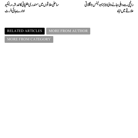
رانچی سے دہلی جانے والی ایئر ایمبولینس جنگلاتی
ساحلی علاقوں میں سمندری طغیانی کا خدشہ، ریسکیو
علاقے میں تباہ
ادارے ہائی الرٹ
RELATED ARTICLES
MORE FROM AUTHOR
MORE FROM CATEGORY