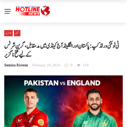
کھیل
تازہ ترین
ٹی ٹوئنٹی ورلڈ کپ: پاکستان اور انگلینڈ آج کینڈی میں مدمقابل، گرین شرٹس
کے لیے فتح ناگزیر
Samina Rizwan
February 24, 2026
0
150