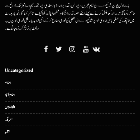
ہاٹ لائن نیوز پر شائع ہونے والی تمام خبریں، رپورٹس، تصاویر اور وڈیوز ہماری رپورٹنگ ٹیم اور مانیٹرنگ ذرائع سے
حاصل کی گئی ہیں۔ ان کو پبلش کرنے سے پہلے اسکے مصدقہ ذرائع کا ہرممکن خیال رکھا گیا ہے، تاہم کسی بھی خبر یا رپورٹ
میں ٹائپنگ کی غلطی یا غیرارادی طور پر شائع ہونے والی غلطی کی فوری اصلاح کرکے اسکی تردید یا درستگی فوری طور پر ویب
سائٹ پر شائع کردی جاتی ہے۔
Uncategorized
اسلام
اسلام آباد
افغانستان
امریکہ
انڈیا