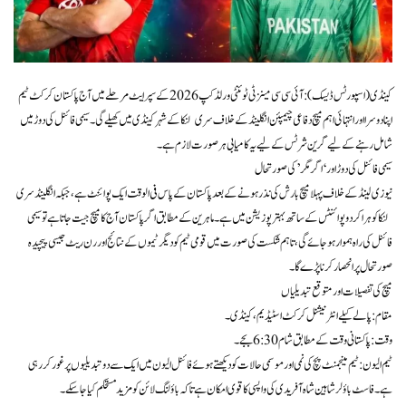
کینڈی (اسپورٹس ڈیسک): آئی سی سی مینز ٹی ٹوئنٹی ورلڈ کپ 2026 کے سپر ایٹ مرحلے میں آج پاکستان کرکٹ ٹیم
اپنا دوسرا اور انتہائی اہم میچ دفاعی چیمپئن انگلینڈ کے خلاف سری لنکا کے شہر کینڈی میں کھیلے گی۔ سیمی فائنل کی دوڑ میں
شامل رہنے کے لیے گرین شرٹس کے لیے یہ کامیابی ہر صورت لازم ہے۔
سیمی فائنل کی دوڑ اور ‘اگر مگر’ کی صورتحال
نیوزی لینڈ کے خلاف پہلا میچ بارش کی نذر ہونے کے بعد پاکستان کے پاس فی الوقت ایک پوائنٹ ہے، جبکہ انگلینڈ سری
لنکا کو ہرا کر دو پوائنٹس کے ساتھ بہتر پوزیشن میں ہے۔ ماہرین کے مطابق اگر پاکستان آج کا میچ جیت جاتا ہے تو سیمی
فائنل کی راہ ہموار ہو جائے گی، تاہم شکست کی صورت میں قومی ٹیم کو دیگر ٹیموں کے نتائج اور رن ریٹ جیسی پیچیدہ
صورتحال پر انحصار کرنا پڑے گا۔
میچ کی تفصیلات اور متوقع تبدیلیاں
مقام: پالے کیلے انٹرنیشنل کرکٹ اسٹیڈیم، کینڈی۔
وقت: پاکستانی وقت کے مطابق شام 6:30 بجے۔
ٹیم الیون: ٹیم مینجمنٹ پچ کی نمی اور موسمی حالات کو دیکھتے ہوئے فائنل الیون میں ایک سے دو تبدیلیوں پر غور کر رہی
ہے۔ فاسٹ باؤلر شاہین شاہ آفریدی کی واپسی کا قوی امکان ہے تاکہ باؤلنگ لائن کو مزید مستحکم کیا جا سکے۔