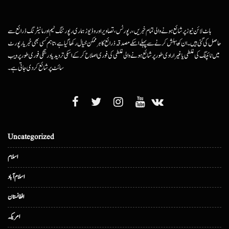
ہاٹ لائن نیوز پر شائع ہونے والی تمام خبریں، رپورٹس، تصاویر اور وڈیوز ہماری رپورٹنگ ٹیم اور مانیٹرنگ ذرائع سے
حاصل کی گئی ہیں۔ ان کو پبلش کرنے سے پہلے اسکے مصدقہ ذرائع کا ہرممکن خیال رکھا گیا ہے، تاہم کسی بھی خبر یا رپورٹ
میں ٹائپنگ کی غلطی یا غیرارادی طور پر شائع ہونے والی غلطی کی فوری اصلاح کرکے اسکی تردید یا درستگی فوری طور پر ویب
سائٹ پر شائع کردی جاتی ہے۔
Uncategorized
اسلام
اسلام آباد
افغانستان
امریکہ