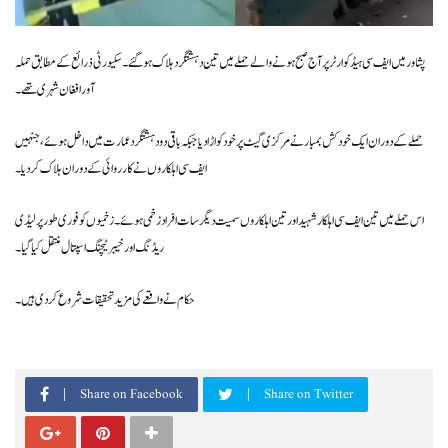
پشاور میں ایف سی ہیڈ کوارٹر پر آج صبح ہونے والے حملے میں تین دہشتگرد ہلاک ہو گئے۔ سکیورٹی ذرائع کے مطابق حملہ
آور افغان شہری تھے۔
حملے کے دوران ایک خودکش بمبار نے مرکزی گیٹ پر خود کو اڑا دیا جبکہ باقی دو دہشتگرد عمارت میں داخل ہوئے، جنہیں
ایف سی اہلکاروں نے کارروائی کے دوران ہلاک کر دیا۔
اس حملے میں تین ایف سی اہلکار شہید اور تین اہلکاروں سمیت دیگر سات افراد زخمی ہوئے۔ زخمیوں کو فوری طور پر لیڈی
ریڈنگ اور خیبر ٹیچنگ اسپتال منتقل کیا گیا۔
حکام نے واقعے کی مزید تحقیقات شروع کر دی ہیں۔
Share on Facebook
Share on Twitter