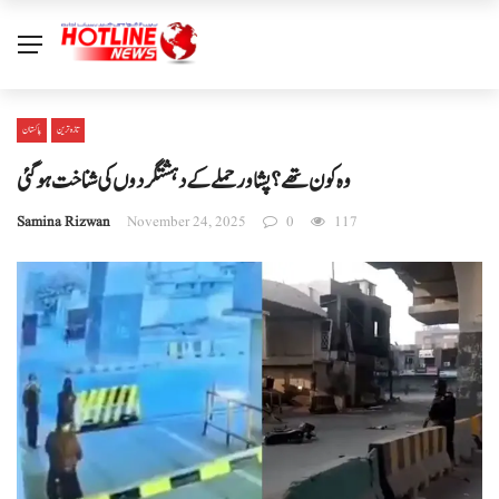
تازہ ترین
پاکستان
وہ کون تھے؟ پشاور حملے کےدہشتگردوں کی شناخت ہوگئی
Samina Rizwan
November 24, 2025
0
117