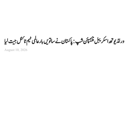
ورلڈ یوتھ اسکریبل چیمپئن شپ: پاکستان نے ساتویں بار عالمی ٹیم ٹائٹل جیت لیا
August 10, 2026