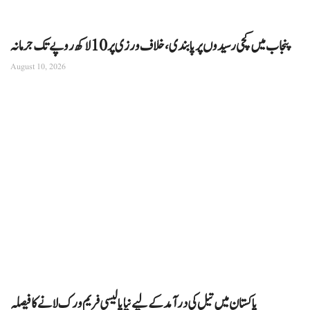
پنجاب میں کچی رسیدوں پر پابندی، خلاف ورزی پر 10 لاکھ روپے تک جرمانہ
August 10, 2026
پاکستان میں تیل کی درآمد کے لیے نیا پالیسی فریم ورک لانے کا فیصلہ