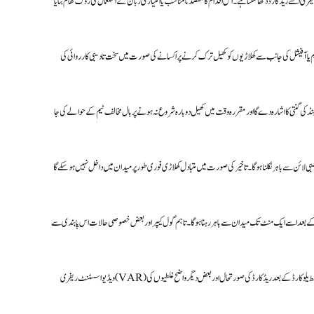
یفری اسے ریڈ کارڈ دکھا سکتا ہے۔ اس اقدام کا مقصد نامناسب یا امتیازی زبان کے استعمال کی روک تھام بتایا
ٹیم یا آفیشل کی جانب سے کھلاڑیوں کو کھیل ترک کرنے پر اکسانے کی صورت میں سخت تادیبی کارروائی کی
 کی گنتی کا اشارہ دے گا اور مقررہ وقت میں کھیل دوبارہ شروع نہ ہونے پر بال مخالف ٹیم کے حوالے کی جا
 بھی ترمیم کی گئی ہے۔ اب میدان سے باہر جانے والے کھلاڑی کو 10 سیکنڈ کے اندر قریبی لائن سے باہر نکلنا ہوگا۔ تاخیر کی صورت میں متبادل کھلاڑی فوری طور پر میدان میں داخل نہیں ہو سکے گا
نے کے بعد اسے ایک منٹ تک میدان سے باہر رہنا ہوگا۔ تاہم گول کیپر اور بعض خصوصی حالات اس پابندی سے
ویڈیو اسسٹنٹ ریفری (VAR) کے اختیارات بھی بڑھا دیے گئے ہیں۔ اب یہ صرف گول یا پنالٹی کے فیصلوں تک محدود نہیں رہے گا بلکہ غلط شناخت، غلط یلو کارڈ کے بعد ریڈ کارڈ کی صورتحال اور بعض دیگر واضح غلطیوں کی