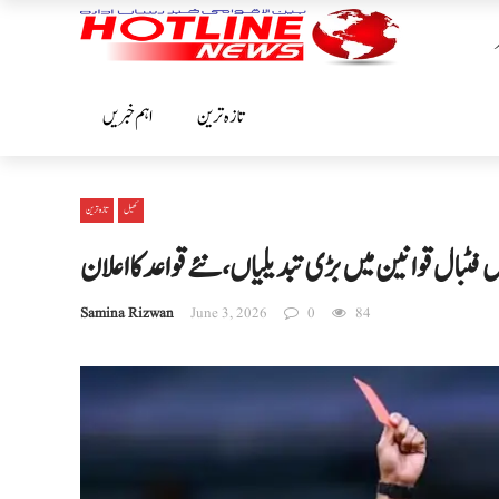
تازہ ترین
اہم خبریں
کھیل
تازہ ترین
Samina Rizwan
June 3, 2026
0
84