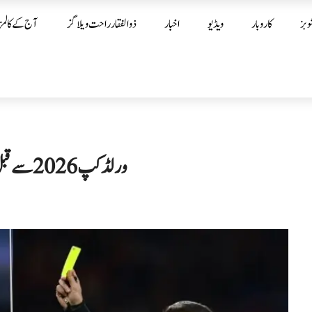
وبز
کاروبار
ویڈیو
اخبار
ذوالفقار راحت ویلاگز
آج کے کالمز
ورلڈ کپ 2026 سے قبل فٹبال قوانین میں بڑی تبدیلیاں، نئے قواعد کا اعلان