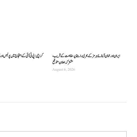
ایران اور عمان آبنائے ہرمز کے بحری راستے پر مفاہمت کے قریب،
کراچی: پی ٹی آئی کے احتجاج میں پولیس 
مشترکہ اعلان متوقع
August 6, 2026