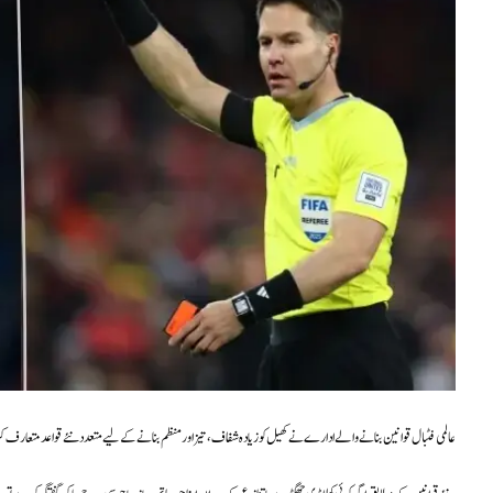
عالمی فٹبال قوانین بنانے والے ادارے نے کھیل کو زیادہ شفاف، تیز اور منظم بنانے کے لیے متعدد نئے قواعد متعارف کرا دیے ہیں، جن کا اطلاق آئندہ