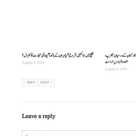
اور کارکنان کے درمیان جھڑپ،
خلیج میں بڑا کھیل شروع! کیا ایران کے ہاتھ آ گیا عالمی تجارت کا کنٹرول؟
متعدد افراد زیرِ حراست
August 6, 2026
August 6, 2026
PREV
NEXT
Leave a reply