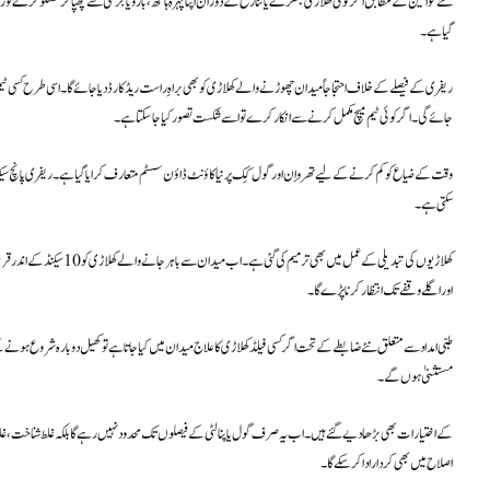
نئے قوانین کے مطابق اگر کوئی کھلاڑی جھگڑے یا تنازع کے دوران اپنا چہرہ ہاتھ، بازو یا جرسی سے چھپا کر گفتگو کرے تو ر
گیا ہے۔
ریفری کے فیصلے کے خلاف احتجاجاً میدان چھوڑنے والے کھلاڑی کو بھی براہِ راست ریڈ کارڈ دیا جائے گا۔ اسی طرح کسی 
جائے گی۔ اگر کوئی ٹیم میچ مکمل کرنے سے انکار کرے تو اسے شکست تصور کیا جا سکتا ہے۔
وقت کے ضیاع کو کم کرنے کے لیے تھرو اِن اور گول کِک پر نیا کاؤنٹ ڈاؤن سسٹم متعارف کرایا گیا ہے۔ ریفری پانچ سیکنڈ
سکتی ہے۔
کھلاڑیوں کی تبدیلی کے عمل میں
اور اگلے وقفے تک انتظار کرنا پڑے گا۔
طبی امداد سے متعلق نئے ضابطے کے تحت اگر کسی فیلڈ کھلاڑی کا علاج میدان میں کیا جاتا ہے تو کھیل دوبارہ شروع ہو
مستثنیٰ ہوں گے۔
اصلاح میں بھی کردار ادا کر سکے گا۔