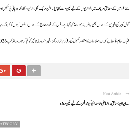
نئے قوانین کے مطابق ہر ہاف میں کھلاڑیوں کے لیے تین منٹ کا ہائیڈریشن بریک بھی لازمی ہوگا تاکہ وہ پانی پی سکیں اور
گول کیپر کی انجری کے دوران بھی نیا طریقہ کار نافذ کیا گیا ہے، جس کے تحت علاج کے دوران دونوں ٹیموں کو کوچنگ 
فٹبال حکام کا کہنا ہے کہ ان اصلاحات کا مقصد کھیل کی رفتار برقرار رکھنا، غیر ضروری تاخیر کو کم کرنا اور ورلڈ کپ 2026 سمیت تمام بڑے مقابلوں میں شفافیت کو مزید بہتر بنانا ہے۔
Next Article
ایران: سابق رہنما علی خامنہ ای کی تدفین کے لیے تین روزہ ...
CATEGORY