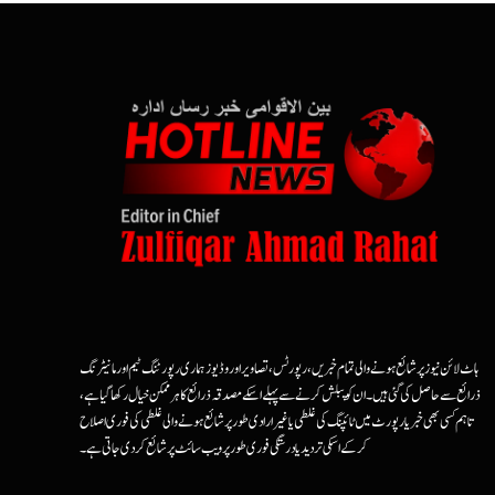
ہاٹ لائن نیوز پر شائع ہونے والی تمام خبریں، رپورٹس، تصاویر اور وڈیوز ہماری رپورٹنگ ٹیم اور مانیٹرنگ
ذرائع سے حاصل کی گئی ہیں۔ ان کو پبلش کرنے سے پہلے اسکے مصدقہ ذرائع کا ہرممکن خیال رکھا گیا ہے،
تاہم کسی بھی خبر یا رپورٹ میں ٹائپنگ کی غلطی یا غیرارادی طور پر شائع ہونے والی غلطی کی فوری اصلاح
کرکے اسکی تردید یا درستگی فوری طور پر ویب سائٹ پر شائع کردی جاتی ہے۔