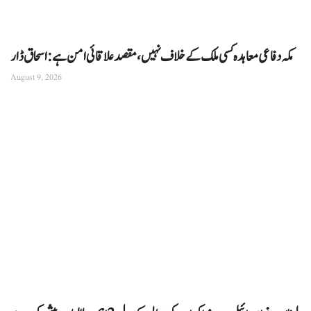
مکہ دفاعی معاہدہ کسی ملک کے خلاف نہیں، مقصد علاقائی امن ہے: اسحاق ڈار
August 9, 2026