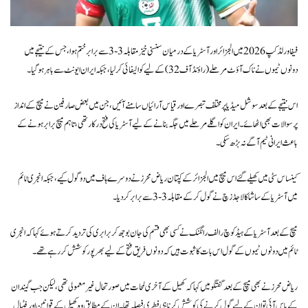
فیفا ورلڈ کپ 2026 میں الجزائر اور آسٹریا کے درمیان سنسنی خیز مقابلہ 3-3 سے برابر ختم ہوا، جس کے نتیجے میں
دونوں ٹیموں نے ناک آؤٹ مرحلے (راؤنڈ آف 32) کے لیے کوالیفائی کر لیا، جبکہ ایران ایونٹ سے باہر ہو گیا۔
اس نتیجے کے بعد سوشل میڈیا پر مختلف تبصرے اور قیاس آرائیاں سامنے آئیں، جن میں بعض صارفین نے میچ کے انداز
پر سوالات بھی اٹھائے۔ ایران کو اگلے مرحلے میں جگہ بنانے کے لیے آسٹریا کی فتح درکار تھی، تاہم میچ برابر ہونے کے
باعث ایرانی ٹیم آگے نہ بڑھ سکی۔
کینساس سٹی میں کھیلے گئے اس میچ میں الجزائر کے کپتان ریاض محرز نے دوسرے ہاف میں دو گول کیے، جبکہ انجری ٹائم
میں آسٹریا کے ساشا کالاجڈزچ نے گول کر کے مقابلہ 3-3 سے برابر کر دیا۔
میچ کے بعد آسٹریا کے ہیڈ کوچ رالف رانگنک نے کسی بھی قسم کی جان بوجھ کر برابری کی تردید کرتے ہوئے کہا کہ انجری
ٹائم میں دونوں ٹیموں کے گول اس بات کا ثبوت ہیں کہ دونوں فریق فتح کے لیے بھرپور کوشش کر رہے تھے۔
ریاض محرز نے بھی میچ کے بعد گفتگو میں کہا کہ کھیل کے آخری لمحات میں صورتحال غیر معمولی تھی، لیکن جب گیند ان
کے پاس آئی تو ان کے لیے گول کرنے کی کوشش کرنا ہی فطری فیصلہ تھا۔ ان کے مطابق وہ کھیل کے قوانین اور فٹبال