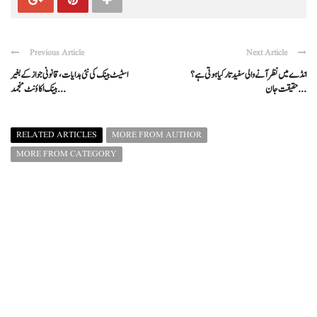
Previous Article
Next Article
انڈے میں نظر آنے والی سفید تار کیا ہوتی ہے؟
اسٹیٹ بینک کی نئی ہدایات، قانونی جواز کے بغیر
حقیقت جان ...
بینک اکاؤنٹ منجمد ...
RELATED ARTICLES
MORE FROM AUTHOR
MORE FROM CATEGORY