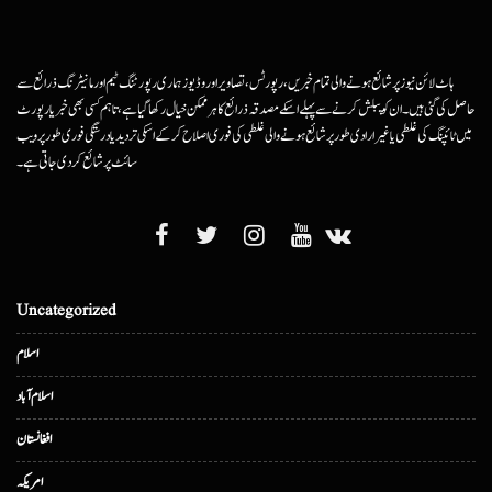
ہاٹ لائن نیوز پر شائع ہونے والی تمام خبریں، رپورٹس، تصاویر اور وڈیوز ہماری رپورٹنگ ٹیم اور مانیٹرنگ ذرائع سے
حاصل کی گئی ہیں۔ ان کو پبلش کرنے سے پہلے اسکے مصدقہ ذرائع کا ہرممکن خیال رکھا گیا ہے، تاہم کسی بھی خبر یا رپورٹ
میں ٹائپنگ کی غلطی یا غیرارادی طور پر شائع ہونے والی غلطی کی فوری اصلاح کرکے اسکی تردید یا درستگی فوری طور پر ویب
سائٹ پر شائع کردی جاتی ہے۔
Uncategorized
اسلام
اسلام آباد
افغانستان
امریکہ