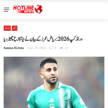
کھیل
تازہ ترین
ورلڈ کپ 2026: ریاض محرز کے بیان نے نیا تنازع چھیڑ دیا
Samina Rizwan
June 30, 2026
0
43