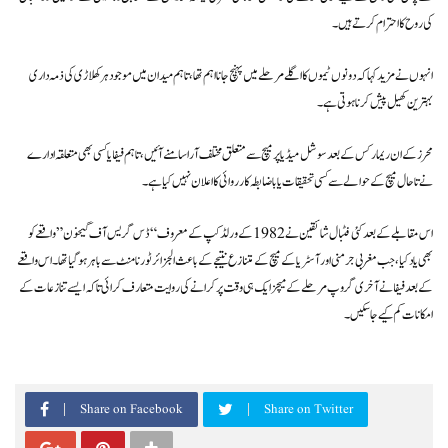
کی روح کا احترام کرتے ہیں۔
انہوں نے مزید کہا کہ دونوں ٹیموں کا اگلے مرحلے میں پہنچ جانا اہم تھا، تاہم میدان میں موجود ہر کھلاڑی کی ذمہ داری
بہترین کھیل پیش کرنا ہوتی ہے۔
محرز کے ان ریمارکس کے بعد سوشل میڈیا پر میچ سے متعلق مختلف آرا سامنے آئیں، تاہم فیفا یا کسی بھی متعلقہ ادارے
نے تاحال میچ کے حوالے سے کسی تحقیقات یا باضابطہ کارروائی کا اعلان نہیں کیا ہے۔
اس مقابلے کے بعد کئی فٹبال شائقین نے 1982 کے ورلڈ کپ کے معروف “ڈس گریس آف گیخون” واقعے کو
بھی یاد کیا، جب مغربی جرمنی اور آسٹریا کے میچ کے متنازع نتیجے کے باعث الجزائر ٹورنامنٹ سے باہر ہو گیا تھا۔ اس واقعے
کے بعد فیفا نے آخری گروپ مرحلے کے میچز ایک ہی وقت پر کرانے کی روایت متعارف کرائی تاکہ ایسے تنازعات کے
امکانات کم کیے جا سکیں۔
Share on Facebook
Share on Twitter