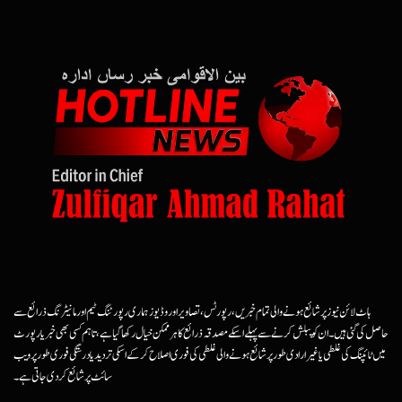
ہاٹ لائن نیوز پر شائع ہونے والی تمام خبریں، رپورٹس، تصاویر اور وڈیوز ہماری رپورٹنگ ٹیم اور مانیٹرنگ ذرائع سے
حاصل کی گئی ہیں۔ ان کو پبلش کرنے سے پہلے اسکے مصدقہ ذرائع کا ہرممکن خیال رکھا گیا ہے، تاہم کسی بھی خبر یا رپورٹ
میں ٹائپنگ کی غلطی یا غیرارادی طور پر شائع ہونے والی غلطی کی فوری اصلاح کرکے اسکی تردید یا درستگی فوری طور پر ویب
سائٹ پر شائع کردی جاتی ہے۔