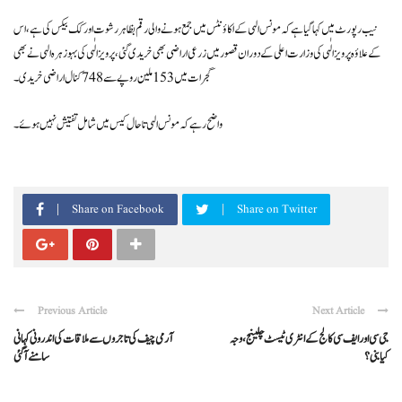
نیب رپورٹ میں کہا گیا ہے کہ مونس الہی کے اکاؤنٹس میں جمع ہونے والی رقم بظاہر رشوت اور کک بیکس کی ہے ، اس
کے علاؤہ پرویز الٰہی کی وزارت اعلی کے دوران قصور میں زرعی اراضی بھی خریدی گئی،پرویز الٰہی کی بہو زہرہ الہی نے بھی
گجرات میں 153 ملین روپے سے 748 کنال اراضی خریدی ۔
واضح رہے کہ مونس الہی تاحال کیس میں شامل تفتیش نہیں ہوئے ۔
Share on Facebook
Share on Twitter
Previous Article
Next Article
جی سی اور ایف سی کالج کے انٹری ٹیسٹ چلینج،وجہ
آرمی چیف کی تاجروں سے ملاقات کی اندرونی کہانی
کیابنی؟
سامنے آگئی