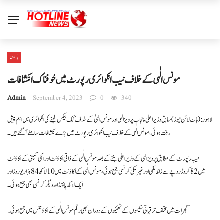
پاکستان
مونس الٰہی کے خلاف نیب انکوائری رپورٹ میں خوفناک انکشافات
Admin
September 4, 2023
0
340
لاہور: ( ہاٹ لائن نیوز) سابق وزیر اعلی پنجاب پرویز الہی اور مونس الہیٰ کے خلاف کک بیکس لینے کی انکوائری میں اہم پیش
رفت ہوئی ، مونس الٰہی کے خلاف نیب انکوائری رپورٹ میں بڑے انکشافات سامنے آ گئے ہیں ۔
نیب رپورٹ کے مطابق پرویز الہی کے وزیراعلی بننے کے بعد مونس الٰہی کے ذاتی اکاؤنٹ اور انکی کمپنی کے اکاؤنٹ
میں 82 کروڑ روپے سے زائد ملکی اور غیر ملکی کرنسی جمع ہوئی ، مونس الٰہی کے اکاؤنٹ میں 10 لاکھ 84 ہزار یوروز اور
ایک لاکھ پاؤنڈ اور دیگر کرنسی بھی جمع ہوئی ۔
گجرات میں مختلف ترقیاتی سکیموں کے ٹھیکوں کے دوران بھی رقم مونس الٰہی کے اکاؤنٹس میں جمع ہوئی ۔