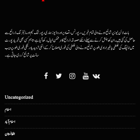
ہاٹ لائن نیوز پر شائع ہونے والی تمام خبریں، رپورٹس، تصاویر اور وڈیوز ہماری رپورٹنگ ٹیم اور مانیٹرنگ ذرائع سے
حاصل کی گئی ہیں۔ ان کو پبلش کرنے سے پہلے اسکے مصدقہ ذرائع کا ہرممکن خیال رکھا گیا ہے، تاہم کسی بھی خبر یا رپورٹ
میں ٹائپنگ کی غلطی یا غیرارادی طور پر شائع ہونے والی غلطی کی فوری اصلاح کرکے اسکی تردید یا درستگی فوری طور پر ویب
سائٹ پر شائع کردی جاتی ہے۔
Uncategorized
اسلام
اسلام آباد
افغانستان