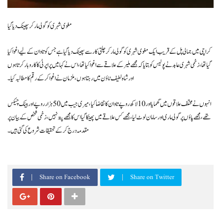
مغوی شہری کو گولی مار کر پھینک دیا گیا
کراچی میں جمالی پل کے قریب ایک مغوی شہری کو گولی مار کر چلتی کار سے پھینک دیا گیا ہے جس کو تاوان کے لیے اغوا کیا
گیا تھا، زخمی شہری عابد نے پولیس کو بتایا کہ مجھے ملیر کے علاقے سے اغوا کیا تھا، اس نے کہا میں پراپرٹی کا کاروبار کرتا ہوں
اور شاہ لطیف ٹاؤن میں رہتا ہوں، ملزمان نے اغوا کر کے رقم کا مطالبہ کیا۔
انہوں نے مختلف علاقوں میں گھمایا اور 10 لاکھ روپے تاوان کا تقاضا کیا، میری جیب میں 50 ہزار روپے اور بینک چیکس
تھے، مجھے پاؤں پر گولی ماری اور سامان لوٹ لیا، مجھے کس علاقے میں پھینکا گیا اس کا مجھے پتہ نہیں، زخمی شخص کے بیان پر
مقدمہ درج کر کے تحقیقات شروع کی گئی ہیں۔
Share on Facebook
Share on Twitter