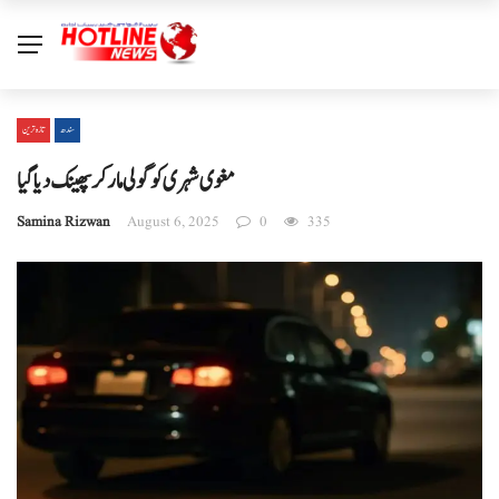
سندھ
تازہ ترین
مغوی شہری کو گولی مار کر پھینک دیا گیا
Samina Rizwan
August 6, 2025
0
335