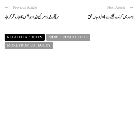
Previous Article
Next Article
لاہور میں کرنٹ لگنے سے 4 افراد جاں بحق
بریکنگ نیوز : امریکی ائیر ایمبولینس کا طیارہ گر کر تباہ
RELATED ARTICLES
MORE FROM AUTHOR
MORE FROM CATEGORY