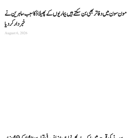
مون سون میں دفاتر بھی بن سکتے ہیں بیماریوں کے پھیلاؤ کا سبب، ماہرین نے
خبردار کر دیا
August 6, 2026