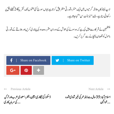
لاپ لینڈ کا یہ علاقہ گرمیوں میں ایک منفرد قدرتی منظر پیش کرتا ہے جہاں سورج کئی ہفتوں تک تقریباً 24 گھنٹے افق پر
دکھائی دیتا ہے، جسے “مڈنائٹ سن” کہا جاتا ہے۔
منتظمین نے شرکاء سے اپیل کی ہے کہ وہ سونے کی تلاش کے دوران مقررہ حدود کی پابندی کریں اور علاقے کے قدرتی
ماحول کو نقصان پہنچانے سے گریز کریں۔
Share on Facebook
Share on Twitter
Previous Article
Next Article
اسلام آباد: 35 سال سے زائد عمر کی غیر شادی شدہ
ڈسکوز کی نجکاری: چین، قطر، سعودی عرب اور ترکیہ
خواتین ...
کی سرمایہ کاری ...