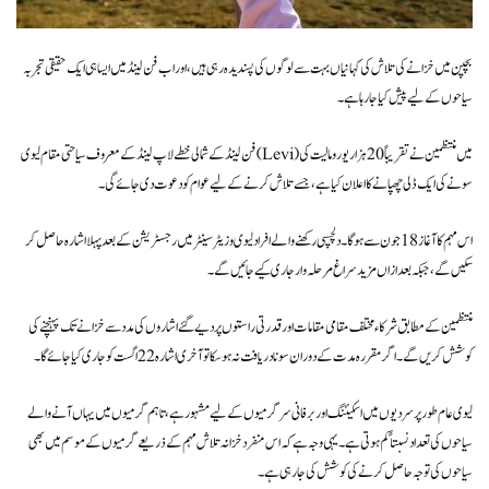
بچپن میں خزانے کی تلاش کی کہانیاں بہت سے لوگوں کی پسندیدہ رہی ہیں، اور اب فن لینڈ میں ایسا ہی ایک حقیقی تجربہ
سیاحوں کے لیے پیش کیا جا رہا ہے۔
فن لینڈ کے شمالی خطے لاپ لینڈ کے معروف سیاحتی مقام لیوی (Levi) میں منتظمین نے تقریباً 20 ہزار یورو مالیت کی
سونے کی ایک ڈلی چھپانے کا اعلان کیا ہے، جسے تلاش کرنے کے لیے عوام کو دعوت دی جائے گی۔
اس مہم کا آغاز 18 جون سے ہوگا۔ دلچسپی رکھنے والے افراد لیوی وزیٹر سینٹر میں رجسٹریشن کے بعد پہلا اشارہ حاصل کر
سکیں گے، جبکہ بعد ازاں مزید سراغ مرحلہ وار جاری کیے جائیں گے۔
منتظمین کے مطابق شرکاء مختلف مقامی مقامات اور قدرتی راستوں پر دیے گئے اشاروں کی مدد سے خزانے تک پہنچنے کی
کوشش کریں گے۔ اگر مقررہ مدت کے دوران سونا دریافت نہ ہو سکا تو آخری اشارہ 22 اگست کو جاری کیا جائے گا۔
لیوی عام طور پر سردیوں میں اسکیئنگ اور برفانی سرگرمیوں کے لیے مشہور ہے، تاہم گرمیوں میں یہاں آنے والے
سیاحوں کی تعداد نسبتاً کم ہوتی ہے۔ یہی وجہ ہے کہ اس منفرد خزانہ تلاش مہم کے ذریعے گرمیوں کے موسم میں بھی
سیاحوں کی توجہ حاصل کرنے کی کوشش کی جا رہی ہے۔