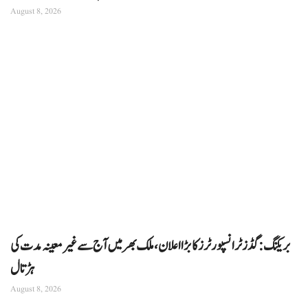
August 8, 2026
بریکنگ: گڈز ٹرانسپورٹرز کا بڑا اعلان، ملک بھر میں آج سے غیرمعینہ مدت کی
ہڑتال
August 8, 2026