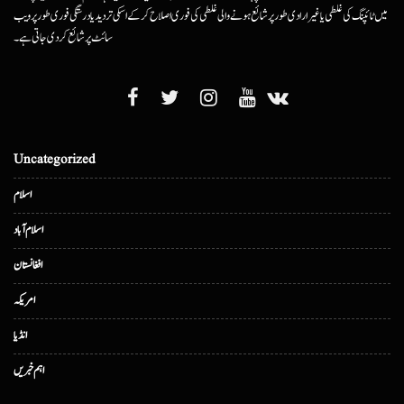
میں ٹائپنگ کی غلطی یا غیرارادی طور پر شائع ہونے والی غلطی کی فوری اصلاح کرکے اسکی تردید یا درستگی فوری طور پر ویب
سائٹ پر شائع کردی جاتی ہے۔
Uncategorized
اسلام
اسلام آباد
افغانستان
امریکہ
انڈیا
اہم خبریں