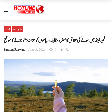
دلچسپ و عجیب
تازہ ترین
فن لینڈ میں سونے کی تلاش کا منفرد مقابلہ، سیاحوں کو خزانہ ڈھونڈنے کا موقع
Samina Rizwan
June 3, 2026
0
72