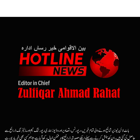
ہاٹ لائن نیوز پر شائع ہونے والی تمام خبریں، رپورٹس، تصاویر اور وڈیوز ہماری رپورٹنگ ٹیم اور مانیٹرنگ ذرائع سے
حاصل کی گئی ہیں۔ ان کو پبلش کرنے سے پہلے اسکے مصدقہ ذرائع کا ہرممکن خیال رکھا گیا ہے، تاہم کسی بھی خبر یا رپورٹ