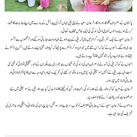
پاکستان کے معروف گلوکار اور اداکار فرحان سعید نے اپنی بیٹی جہاں آرا کی پیدائش کے بارے میں اپنے جذبات کا اظہار
کرتے ہوئے مداحوں کو اپنی ذاتی زندگی کی ایک خاص جھلک دکھائی۔
فرحان سعید نے ایک تفریحی پروگرام میں بتایا کہ بیٹی کے پیدا ہوتے ہی وہ بہت جذباتی ہو گئے اور آنکھوں سے آنسو
جاری ہو گئے۔ انہوں نے کہا کہ اس لمحے میں حیران ہو کر ڈاکٹر سے پوچھا کہ کیا والد بھی ایسے روتے ہیں، جس پر ڈاکٹر نے
ہنستے ہوئے جواب دیا کہ اتنا نہیں جتنا آپ روتے ہیں۔
انہوں نے کہا کہ بیٹی کی آمد نے نہ صرف ان کی زندگی خوشیوں سے بھر دی ہے بلکہ ان کے اندر تخلیقی توانائی کو بھی نئی
سمت دی ہے۔ بیٹی نے انہیں موسیقی کی دنیا میں دوبارہ قدم رکھنے کی تحریک دی اور اسی وجہ سے ان کا نیا البم خط ذاتی اور
جذباتی انداز میں تیار ہوا۔
فرحان نے مزید کہا کہ والد بننے کے بعد زندگی، محبت اور فن کو دیکھنے کا انداز بدل گیا ہے، اور بیٹی نے موسیقی میں نئے
موضوعات کو دریافت کرنے کا حوصلہ دیا۔
مداحوں نے فرحان سعید کے اس جذباتی اعتراف کو خوب سراہا ہے اور سوشل میڈیا پر ان کی خاندانی وابستگی اور عاجزی کی
تعریف کی جا رہی ہے۔