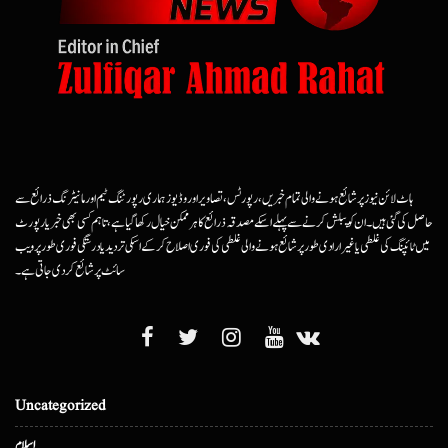
ہاٹ لائن نیوز پر شائع ہونے والی تمام خبریں، رپورٹس، تصاویر اور وڈیوز ہماری رپورٹنگ ٹیم اور مانیٹرنگ ذرائع سے
حاصل کی گئی ہیں۔ ان کو پبلش کرنے سے پہلے اسکے مصدقہ ذرائع کا ہرممکن خیال رکھا گیا ہے، تاہم کسی بھی خبر یا رپورٹ
میں ٹائپنگ کی غلطی یا غیرارادی طور پر شائع ہونے والی غلطی کی فوری اصلاح کرکے اسکی تردید یا درستگی فوری طور پر ویب
سائٹ پر شائع کردی جاتی ہے۔
Uncategorized
اسلام