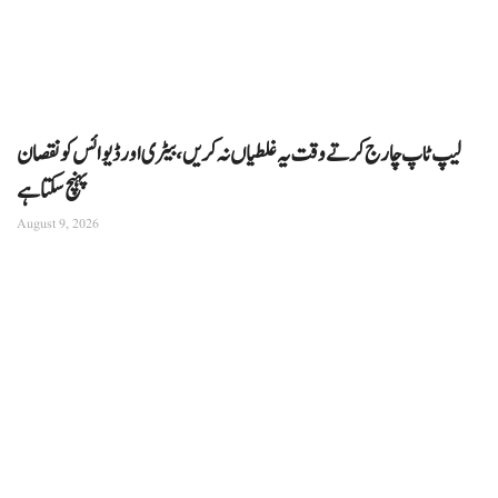
لیپ ٹاپ چارج کرتے وقت یہ غلطیاں نہ کریں، بیٹری اور ڈیوائس کو نقصان
پہنچ سکتا ہے
August 9, 2026