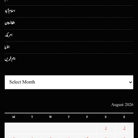
اسلام آباد
افغانستان
امریکہ
انڈیا
اہم خبریں
August 2026
M
T
W
T
F
S
S
1
2