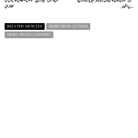
ممبئی: سلمان خان کا ہسپتال کے باہر میڈیا کے رویے
اڈیالا جیل سیکیورٹی پر تشویش، انتظامی خامیوں کی
پر اظہارِ ...
نشاندہی
RELATED ARTICLES
MORE FROM AUTHOR
MORE FROM CATEGORY