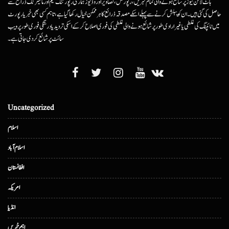
ہاٹ لائن نیوز پر شائع ہونے والی تمام خبریں، رپورٹس، تصاویر اور وڈیوز ہماری رپورٹنگ ٹیم اور مانیٹرنگ ذرائع سے
حاصل کی گئی ہیں۔ ان کو پبلش کرنے سے پہلے اسکے مصدقہ ذرائع کا ہرممکن خیال رکھا گیا ہے، تاہم کسی بھی خبر یا رپورٹ
میں ٹائپنگ کی غلطی یا غیرارادی طور پر شائع ہونے والی غلطی کی فوری اصلاح کرکے اسکی تردید یا درستگی فوری طور پر ویب
سائٹ پر شائع کردی جاتی ہے۔
Uncategorized
اسلام
اسلام آباد
افغانستان
امریکہ
انڈیا
اہم خبریں