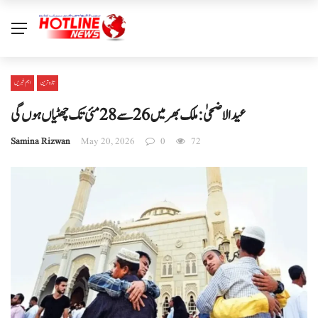
تازہ ترین
اہم خبریں
عیدالاضحیٰ: ملک بھر میں 26 سے 28 مئی تک چھٹیاں ہوں گی
Samina Rizwan
May 20, 2026
0
72