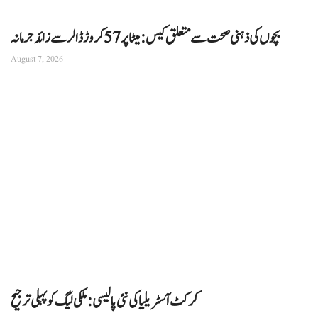
بچوں کی ذہنی صحت سے متعلق کیس: میٹا پر 57 کروڑ ڈالر سے زائد جرمانہ
August 7, 2026
کرکٹ آسٹریلیا کی نئی پالیسی: ملکی لیگ کو پہلی ترجیح