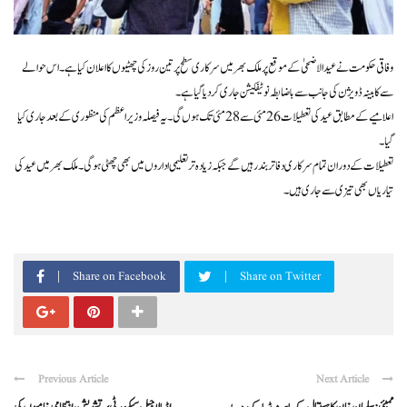
وفاقی حکومت نے عیدالاضحیٰ کے موقع پر ملک بھر میں سرکاری سطح پر تین روز کی چھٹیوں کا اعلان کیا ہے۔ اس حوالے
سے کابینہ ڈویژن کی جانب سے باضابطہ نوٹیفکیشن جاری کر دیا گیا ہے۔
اعلامیے کے مطابق عید کی تعطیلات 26 مئی سے 28 مئی تک ہوں گی۔ یہ فیصلہ وزیراعظم کی منظوری کے بعد جاری کیا
گیا۔
تعطیلات کے دوران تمام سرکاری دفاتر بند رہیں گے جبکہ زیادہ تر تعلیمی اداروں میں بھی چھٹی ہوگی۔ ملک بھر میں عید کی
تیاریاں بھی تیزی سے جاری ہیں۔
Share on Facebook
Share on Twitter
Previous Article
Next Article