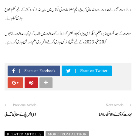
درخواست گزار نے عدالت سے استدعا کی کہ پیٹرولیم مصنوعات کی قیمتوں میں حالیہ اضافہ کو روکنے کے لیے حکم امتناع
جاری کیا جائے۔
سماعت کے بعد نگران وزیراعظم، سیکرٹری پیٹرولیم اور کمشنر گوجرانوالہ کو عدالت میں طلب کر لیا گیا۔ عدالت نے تینوں
کو 20 ستمبر 2023 ء کے لیے طلبی کا نوٹس جاری کرنے کا تحریری حکم نامہ بھی جاری کردیا ہے ۔
Share on Facebook
Share on Twitter
Previous Article
Next Article
بھارت کو توڑنے والا سکھ راہنما
ڈی ایس پی نے معافی مانگ لی
RELATED ARTICLES
MORE FROM AUTHOR