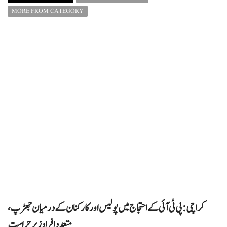
MORE FROM CATEGORY
کراچی: پی ٹی آئی کے احتجاج میں پولیس اور کارکنان کے درمیان جھڑپ،
متعدد افراد زیرِ حراست