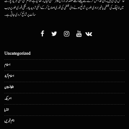
حاصل کی گئی ہیں۔ ان کو پبلش کرنے سے پہلے اسکے مصدقہ ذرائع کا ہرممکن خیال رکھا گیا ہے، تاہم کسی بھی خبر یا رپورٹ
میں ٹائپنگ کی غلطی یا غیرارادی طور پر شائع ہونے والی غلطی کی فوری اصلاح کرکے اسکی تردید یا درستگی فوری طور پر ویب
سائٹ پر شائع کردی جاتی ہے۔
Uncategorized
اسلام
اسلام آباد
افغانستان
امریکہ
انڈیا
اہم خبریں