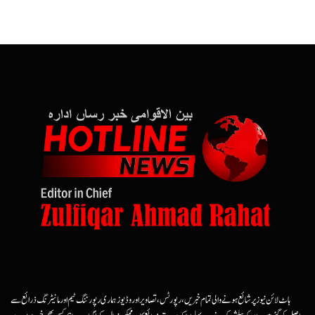
ہاٹ لائن نیوز پر شائع ہونے والی تمام خبریں، رپورٹس، تصاویر اور وڈیوز ہماری رپورٹنگ ٹیم اور مانیٹرنگ ذرائع سے