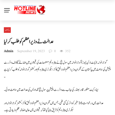
پاکستان
عدالت نے وزیراعظم کو طلب کرلیا
Admin
September 19, 2023
0
352
گوجرانولہ: ( ہاٹ لائن نیوز) گوجرانوالہ میں سول جج نے پیٹرولیم مصنوعات کی قیمتوں میں اضافے کیخلاف دائر رٹ
پٹیشن کی سماعت میں پاکستان کے نگران وزیراعظم انوار الحق کاکڑ، سیکرٹری پیٹرولیم اور کمشنر گوجرانوالہ کو طلب کر لیا ہے
۔
ایڈوکیٹ منظور قادر بھنڈر کی جانب سے دائر رٹ پٹیشن پر سول جج محمد اویس کی عدالت میں سماعت ہوئی۔
عدالت میں درخواست 16 ستمبر کو دائر کی گئی تھی ، جس میں نگران وزیراعظم انوارالحق کاکڑ ، کمشنر گوجرانوالہ اور
سیکرٹری پیٹرولیم کو فریق بنایا گیا تھا کہ قیمتوں میں حالیہ اضافہ ظلم و زیادتی ہے۔