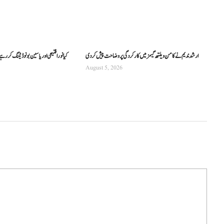
ارشد ندیم نے کامن ویلتھ گیمز میں کارکردگی پر وضاحت پیش کردی
کیا نورا فتیحی اور یاسین بونو ڈیٹنگ کر رہ
August 5, 2026