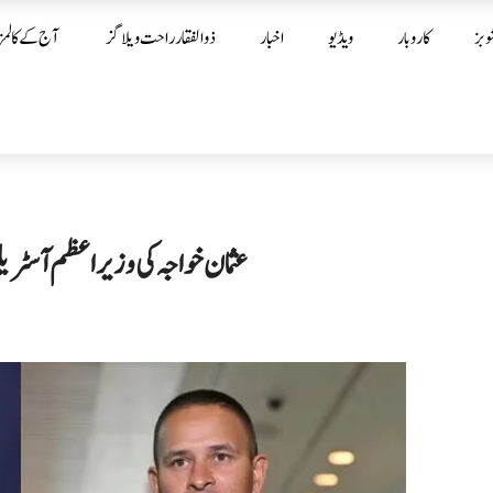
وبز
کاروبار
ویڈیو
اخبار
ذوالفقار راحت ویلاگز
آج کے کالمز
عثمان خواجہ کی وزیراعظم آسٹریلی