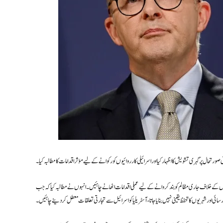
رتحال پر گہری تشویش کا اظہار کیا اور اسرائیلی کارروائیوں کو رکوانے کے لیے مؤثر اقدامات کا مطالبہ کیا۔
ر بچوں کے خلاف جاری مظالم کو بند کروانے کے لیے عملی اقدامات اٹھانے چاہئیں۔ انہوں نے مطالبہ کیا کہ جب
ائی اور شہریوں کا تحفظ یقینی نہیں بنایا جاتا، آسٹریلیا کو اسرائیل سے تجارتی تعلقات معطل کر دینے چاہئیں۔