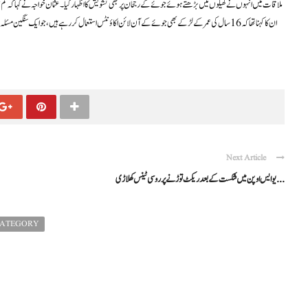
ملاقات میں انہوں نے کھیلوں میں بڑھتے ہوئے جوئے کے رجحان پر بھی تشویش کا اظہار کیا۔ عثمان خواجہ نے کہا کہ کم
ان کا کہنا تھا کہ 16 سال کی عمر کے لڑکے بھی جوئے کے آن لائن اکاؤنٹس استعمال کر رہے ہیں، جو ایک سن
Next Article
یوایس اوپن میں شکست کے بعد ریکٹ توڑنے پر روسی ٹینس کھلاڑی ...
CATEGORY