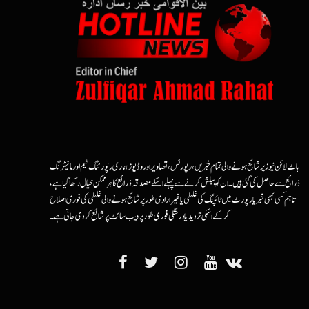
ہاٹ لائن نیوز پر شائع ہونے والی تمام خبریں، رپورٹس، تصاویر اور وڈیوز ہماری رپورٹنگ ٹیم اور مانیٹرنگ
ذرائع سے حاصل کی گئی ہیں۔ ان کو پبلش کرنے سے پہلے اسکے مصدقہ ذرائع کا ہرممکن خیال رکھا گیا ہے،
تاہم کسی بھی خبر یا رپورٹ میں ٹائپنگ کی غلطی یا غیرارادی طور پر شائع ہونے والی غلطی کی فوری اصلاح
کرکے اسکی تردید یا درستگی فوری طور پر ویب سائٹ پر شائع کردی جاتی ہے۔