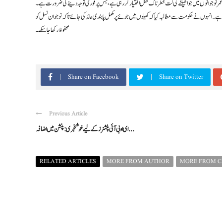
 عمر نوجوانوں میں جوا کھیلنے کی لت خطرناک شکل اختیار کر رہی ہے، جس پر فوری توجہ دینے کی ضرورت ہے۔
گین مسئلہ ہے۔ انہوں نے حکومت سے مطالبہ کیا کہ کھیلوں میں جوئے پر مکمل پابندی عائد کی جائے تاکہ نوجوان نسل کو
محفوظ رکھا جا سکے۔
Share on Facebook
Share on Twitter
Previous Article
ای او بی آئی پنشنرز کے لیے خوشخبری: پنشن میں اضافہ ...
RELATED ARTICLES
MORE FROM AUTHOR
MORE FROM 