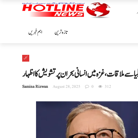
تازہ ترین
اہم خبریں
کھیل
ا سے ملاقات، غزہ میں انسانی بحران پر تشویش کا اظہار
Samina Rizwan
August 28, 2025
0
312