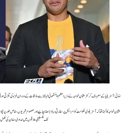
سڈنی: آسٹریلیا کے معروف کرکٹر عثمان خواجہ نے وزیراعظم اینتھونی البانیز سے ملاقات کے دوران غزہ کی بگڑتی ہوئی صو
عثمان خواجہ کا کہنا تھا کہ آسٹریلوی حکومت کو اسرائیل پر سفارتی دباؤ بڑھانا چاہیے اور معصوم شہریوں، خاص طور پ
تک فلسطینی علاقوں میں امدادی سامان کی مکمل رس