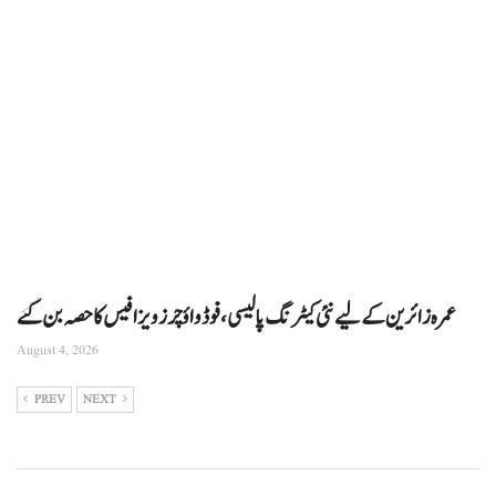
عمرہ زائرین کے لیے نئی کیٹرنگ پالیسی، فوڈ واؤچرز ویزا فیس کا حصہ بن گئے
August 4, 2026
PREV
NEXT