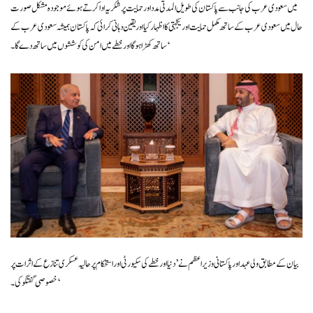
میں سعودی عرب کی جانب سے پاکستان کی طویل المدتی مدد اور حمایت پر شکریہ ادا کرتے ہوئے موجودہ مشکل صورت
حال میں سعودی عرب کے ساتھ مکمل حمایت اور یکجہتی کا اظہار کیا اور یقین دہانی کرائی کہ پاکستان ہمیشہ سعودی عرب کے
ساتھ کھڑا ہو گا اور خطے میں امن کی کوششوں میں ساتھ دے گا۔‘
بیان کے مطابق ولی عہد اور پاکستانی وزیراعظم نے ’دنیا اور خطے کی سکیورٹی اور استحکام پر حالیہ عسکری تنازع کے اثرات پر
خصوصی گفتگو کی۔‘