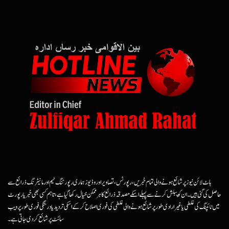
ہاٹ لائن نیوز پر شائع ہونے والی تمام خبریں، رپورٹس، تصاویر اور وڈیوز ہماری رپورٹنگ ٹیم اور مانیٹرنگ ذرائع سے
حاصل کی گئی ہیں۔ ان کو پبلش کرنے سے پہلے اسکے مصدقہ ذرائع کا ہرممکن خیال رکھا گیا ہے، تاہم کسی بھی خبر یا رپورٹ
میں ٹائپنگ کی غلطی یا غیرارادی طور پر شائع ہونے والی غلطی کی فوری اصلاح کرکے اسکی تردید یا درستگی فوری طور پر ویب
سائٹ پر شائع کردی جاتی ہے۔