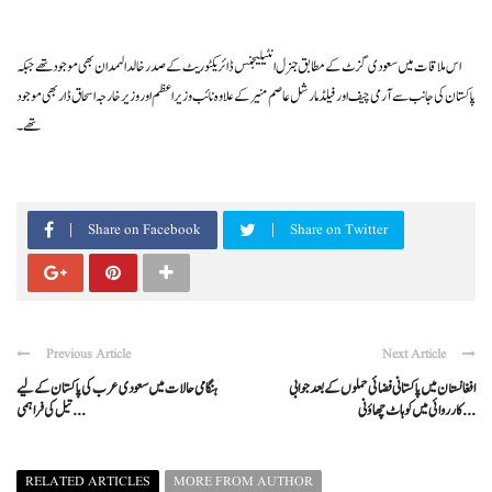
اس ملاقات میں سعودی گزٹ کے مطابق جنرل انٹیلیجنس ڈائریکٹوریٹ کے صدر خالد الہمدان بھی موجود تھے جبکہ
پاکستان کی جانب سے آرمی چیف اور فیلڈ مارشل عاصم منیر کے علاوہ نائب وزیر اعظم اور وزیر خارجہ اسحاق ڈار بھی موجود
تھے۔
Share on Facebook
Share on Twitter
Previous Article
Next Article
افغانستان میں پاکستانی فضائی حملوں کے بعد جوابی
ہنگامی حالات میں سعودی عرب کی پاکستان کے لیے
کارروائی میں کوہاٹ چھاؤنی ...
تیل کی فراہمی ...
RELATED ARTICLES
MORE FROM AUTHOR