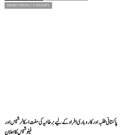
MORE FROM CATEGORY
پاکستانی طلبہ اور کاروباری افراد کے لیے برطانیہ کی مفت اسکالرشپس اور
فیلوشپس کا اعلان