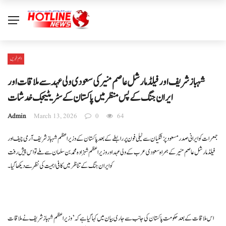
اہم خبریں
شہباز شریف اور فیلڈ مارشل عاصم منیر کی سعودی ولی عہد سے ملاقات اور
ایران جنگ کے پس منظر میں پاکستان کے سٹریٹیجک خدشات
Admin
March 13, 2026
0
64
جمعرات کو ایرانی صدر مسعود پزشکیان سے ٹیلی فون پر رابطے کے بعد پاکستان کے وزیراعظم شہباز شریف آرمی چیف اور
فیلڈ مارشل عاصم منیر کے ہمراہ سعودی عرب کے ولی عہد اور وزیراعظم شہزادہ محمد بن سلمان سے ملے تو اس پیش رفت
کو ایران جنگ کے تناظر میں کافی اہمیت کی نظر سے دیکھا گیا۔
اس ملاقات کے بعد حکومت پاکستان کی جانب سے جاری بیان میں کہا گیا ہے کہ ’وزیراعظم شہباز شریف نے ملاقات