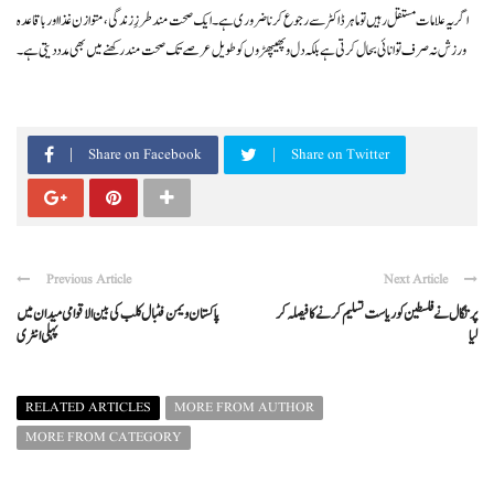
اگر یہ علامات مستقل رہیں تو ماہر ڈاکٹر سے رجوع کرنا ضروری ہے۔ ایک صحت مند طرزِ زندگی، متوازن غذا اور باقاعدہ
ورزش نہ صرف توانائی بحال کرتی ہے بلکہ دل و پھیپھڑوں کو طویل عرصے تک صحت مند رکھنے میں بھی مدد دیتی ہے۔
Share on Facebook
Share on Twitter
Previous Article
Next Article
پرتگال نے فلسطین کو ریاست تسلیم کرنے کا فیصلہ کر
پاکستان ویمن فٹبال کلب کی بین الاقوامی میدان میں
لیا
پہلی انٹری
RELATED ARTICLES
MORE FROM AUTHOR
MORE FROM CATEGORY