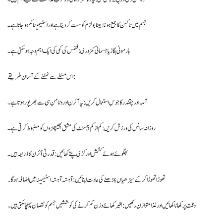
جسم میں ٹاکسن کا جمع ہونا: میٹابولزم کو سست کر دیتا ہے اور اسٹیمینا کم ہو جاتا ہے۔
ہارمونی بگاڑ یا جسمانی کمزوری: فٹنس کی کمی کی ایک اہم وجہ ہو سکتی ہے۔
اس مسئلے سے نمٹنے کے آسان طریقے:
آملہ اور چقندر کا جوس استعمال کریں: یہ آئرن اور وٹامن سی سے بھرپور ہوتا ہے۔
روزانہ سانس کی ورزش کریں: کم از کم 5 منٹ کی مشق پھیپھڑوں کو مضبوط کرتی ہے۔
بھگوئے ہوئے کشمش اور کڑی پتے کھائیں: قدرتی آئرن کا ذریعہ ہیں۔
تھوڑا تھوڑا کر کے سیڑھیاں چڑھنے کی عادت اپنائیں: آہستہ آہستہ اسٹیمینا میں اضافہ ہوگا۔
وقت پر کھانا کھائیں اور غذا متوازن رکھیں: بغیر کھائے وزن کم کرنے کی کوششیں جسم کو نقصان پہنچا سکتی ہیں۔