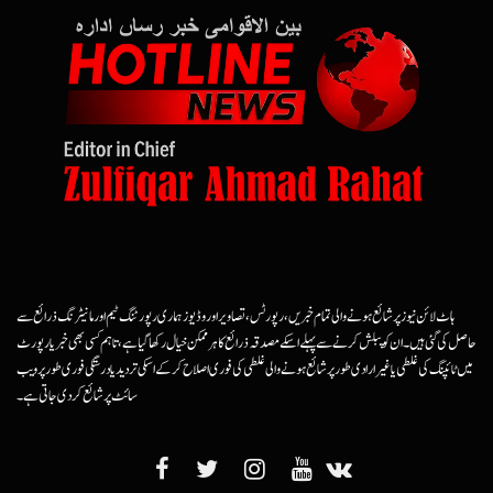
ہاٹ لائن نیوز پر شائع ہونے والی تمام خبریں، رپورٹس، تصاویر اور وڈیوز ہماری رپورٹنگ ٹیم اور مانیٹرنگ ذرائع سے
حاصل کی گئی ہیں۔ ان کو پبلش کرنے سے پہلے اسکے مصدقہ ذرائع کا ہرممکن خیال رکھا گیا ہے، تاہم کسی بھی خبر یا رپورٹ
میں ٹائپنگ کی غلطی یا غیرارادی طور پر شائع ہونے والی غلطی کی فوری اصلاح کرکے اسکی تردید یا درستگی فوری طور پر ویب
سائٹ پر شائع کردی جاتی ہے۔