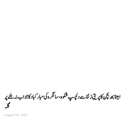
امیتابھ بچن کا پریتی زنٹا سے دلچسپ شکوہ، سالگرہ کی مبارکباد کا جواب نہ ملنے پر
گلہ
August 10, 2026