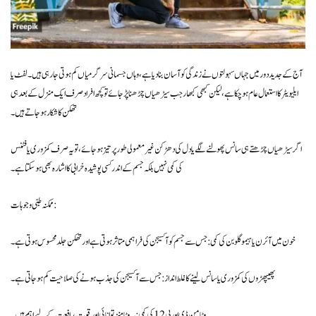
آج کے جدید دور میں جہاں سہولتوں نے زندگی کو آسان بنا دیا ہے، وہاں جسمانی سرگرمیاں کم ہوتی جا رہی ہیں۔ لفٹ یا
ایلیویٹر کا استعمال عام ہو چکا ہے، لیکن کبھی کبھار جب سیڑھیاں چڑھنا پڑ جائے تو کچھ افراد صرف ایک منزل کے بعد ہی
تھکن کا شکار ہو جاتے ہیں۔
اگر سیڑھیاں چڑھتے ہی سانس پھولنے لگے یا دل کی دھڑکن غیر معمولی طور پر تیز ہو جائے، تو یہ صرف کمزوری یا فٹنس
کی کمی نہیں بلکہ جسم کے اندر کسی پوشیدہ خرابی کا اشارہ بھی ہو سکتا ہے۔
ممکنہ طبی وجوہات:
خون میں آئرن یا ہیموگلوبن کی کمی: جس سے جسم کو آکسیجن کی فراہمی متاثر ہوتی ہے اور تھکن جلد محسوس ہوتی ہے۔
پھیپھڑوں کی کمزوری یا سانس لینے کا غلط انداز: جس سے آکسیجن کی جذب ہونے کی صلاحیت کم ہو جاتی ہے۔
وٹامن ڈی اور بی 12 کی کمی: یہ وٹامنز توانائی اور قوتِ مدافعت کے لیے اہم ہیں۔