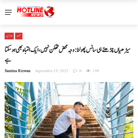
صحت
تازہ ترین
سیڑھیاں چڑھتے ہی سانس پھولنا: وجہ محض تھکن نہیں، ایک انتباہ بھی ہو سکتا
ہے
Samina Rizwan
September 19, 2025
0
198