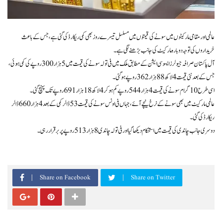
عالمی اور مقامی مارکیٹوں میں سونے کی قیمتوں میں مسلسل تیسرے روز بھی کمی ریکارڈ کی گئی ہے، جس کے باعث
خریداروں کی توجہ دوبارہ مارکیٹ کی جانب بڑھنے لگی ہے۔
آل پاکستان صرافہ جیولرز ایسوسی ایشن کے مطابق ملک میں فی تولہ سونے کی قیمت میں 5 ہزار 300 روپے کی کمی ہوئی،
جس کے بعد نئی قیمت 4 لاکھ 88 ہزار 362 روپے ہو گئی۔
اسی طرح 10 گرام سونے کی قیمت 4 ہزار 544 روپے کم ہو کر 4 لاکھ 18 ہزار 691 روپے تک پہنچ گئی۔
عالمی مارکیٹ میں بھی سونے کے نرخ نیچے آئے، جہاں فی اونس سونے کی قیمت 53 ڈالر کمی کے بعد 4 ہزار 660 ڈالر
ریکارڈ کی گئی۔
دوسری جانب چاندی کی قیمت میں استحکام دیکھا گیا اور فی تولہ چاندی 8 ہزار 513 روپے پر برقرار رہی۔
Share on Facebook
Share on Twitter