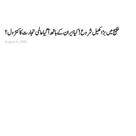
خلیج میں بڑا کھیل شروع! کیا ایران کے ہاتھ آ گیا عالمی تجارت کا کنٹرول؟
August 6, 2026