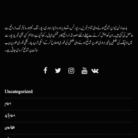
ہاٹ لائن نیوز پر شائع ہونے والی تمام خبریں، رپورٹس، تصاویر اور وڈیوز ہماری رپورٹنگ ٹیم اور مانیٹرنگ ذرائع سے
حاصل کی گئی ہیں۔ ان کو پبلش کرنے سے پہلے اسکے مصدقہ ذرائع کا ہرممکن خیال رکھا گیا ہے، تاہم کسی بھی خبر یا رپورٹ
میں ٹائپنگ کی غلطی یا غیرارادی طور پر شائع ہونے والی غلطی کی فوری اصلاح کرکے اسکی تردید یا درستگی فوری طور پر ویب
سائٹ پر شائع کردی جاتی ہے۔
Uncategorized
اسلام
اسلام آباد
افغانستان