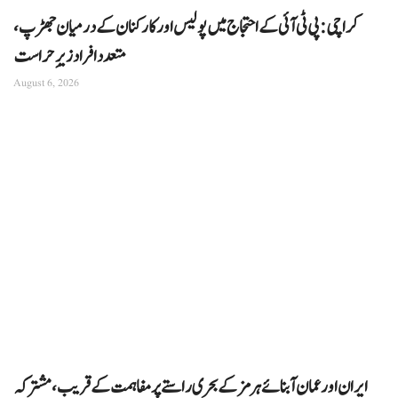
کراچی: پی ٹی آئی کے احتجاج میں پولیس اور کارکنان کے درمیان جھڑپ،
متعدد افراد زیرِ حراست
August 6, 2026
ایران اور عمان آبنائے ہرمز کے بحری راستے پر مفاہمت کے قریب، مشترکہ