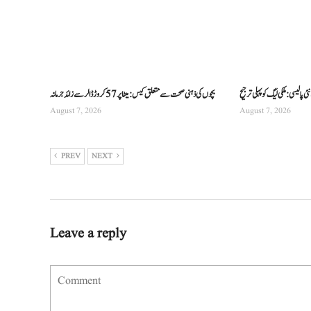
 پالیسی: ملکی لیگ کو پہلی ترجیح
بچوں کی ذہنی صحت سے متعلق کیس: میٹا پر 57 کروڑ ڈالر سے زائد جرمانہ
August 7, 2026
August 7, 2026
PREV
NEXT
Leave a reply