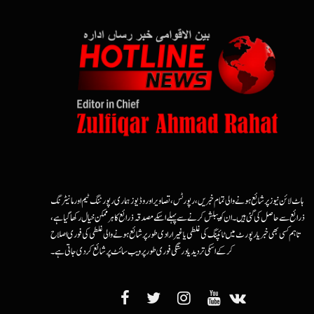
ہاٹ لائن نیوز پر شائع ہونے والی تمام خبریں، رپورٹس، تصاویر اور وڈیوز ہماری رپورٹنگ ٹیم اور مانیٹرنگ
ذرائع سے حاصل کی گئی ہیں۔ ان کو پبلش کرنے سے پہلے اسکے مصدقہ ذرائع کا ہرممکن خیال رکھا گیا ہے،
تاہم کسی بھی خبر یا رپورٹ میں ٹائپنگ کی غلطی یا غیرارادی طور پر شائع ہونے والی غلطی کی فوری اصلاح
کرکے اسکی تردید یا درستگی فوری طور پر ویب سائٹ پر شائع کردی جاتی ہے۔