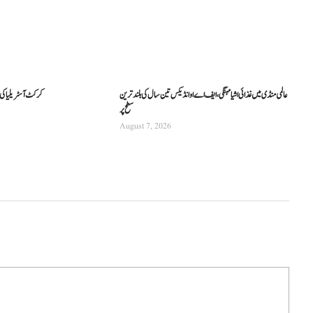
عالمی منڈی میں غذائی اشیا مہنگی، ایف اے او انڈیکس تین سال کی بلند ترین
کرکٹ آسٹریلیا کی نئی
سطح پر
August 7, 2026