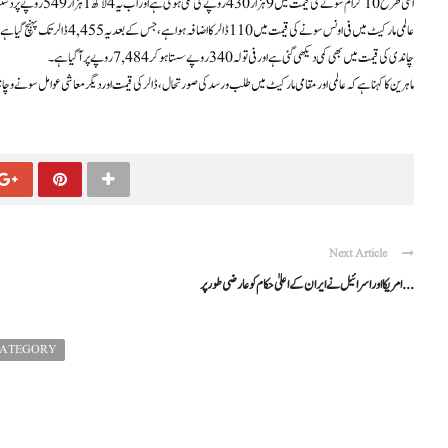
اسی طرح 10 گرام سونے کی قیمت میں 9 ہزار 430 روپے کی کمی ہوئی ہے اور اب یہ 4 لاکھ 1 ہزار 549 روپے پر دستیاب ہے۔
عالمی مارکیٹ میں فی اونس سونے کی قیمت میں 110 ڈالر کا اضافہ ہوا ہے، جس کے بعد یہ 4,455 ڈالر تک پہنچ گیا ہے۔
چاندی کی قیمت میں بھی کمی دیکھی گئی ہے اور فی تولہ 340 روپے سستا ہو کر 7,484 روپے پر آ گیا ہے۔
ماہرین کا کہنا ہے کہ عالمی اور مقامی مارکیٹ میں طلب و رسد کی صورتحال، ڈالر کی قیمت اور دیگر معاشی عوامل سونے و چاند
Next Article
امریکا اور اسرائیل نے ایران کے اعلیٰ حکام کو عارضی طور پر ...
CATEGORY