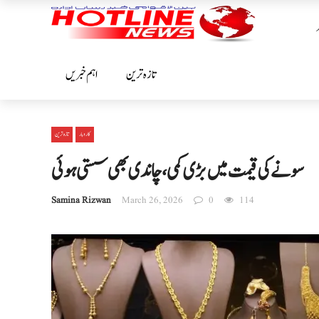
تازہ ترین
اہم خبریں
کاروبار
تازہ ترین
سونے کی قیمت میں بڑی کمی، چاندی بھی سستی ہوئی
Samina Rizwan
March 26, 2026
0
114