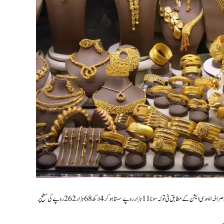
پاکستانی مارکیٹ میں سونے کی قیمت میں بڑی کمی دیکھی گئی ہے، جس کے بعد عوام پر خریداری کا بوجھ کچھ کم ہوا ہے۔ آل صرافہ ایسوسی ایشن کے مطابق فی تولہ سونا 11 ہزار روپے سستا ہو کر 4 لاکھ 68 ہزار 262 روپے کی سطح پر