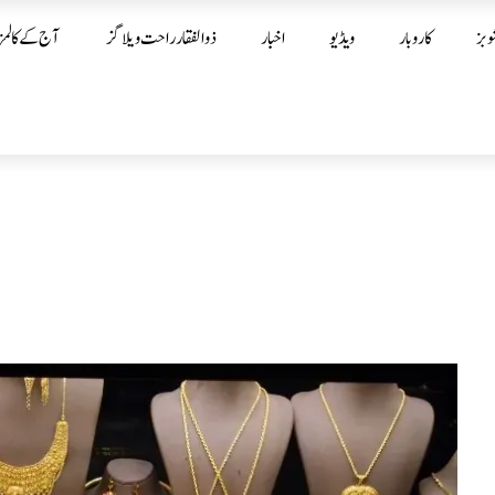
وبز
کاروبار
ویڈیو
اخبار
ذوالفقار راحت ویلاگز
آج کے کالمز