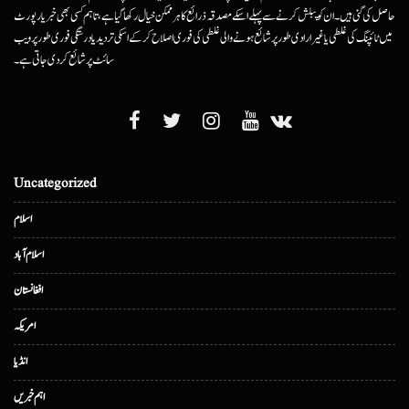
حاصل کی گئی ہیں۔ ان کو پبلش کرنے سے پہلے اسکے مصدقہ ذرائع کا ہرممکن خیال رکھا گیا ہے، تاہم کسی بھی خبر یا رپورٹ
میں ٹائپنگ کی غلطی یا غیرارادی طور پر شائع ہونے والی غلطی کی فوری اصلاح کرکے اسکی تردید یا درستگی فوری طور پر ویب
سائٹ پر شائع کردی جاتی ہے۔
Uncategorized
اسلام
اسلام آباد
افغانستان
امریکہ
انڈیا
اہم خبریں