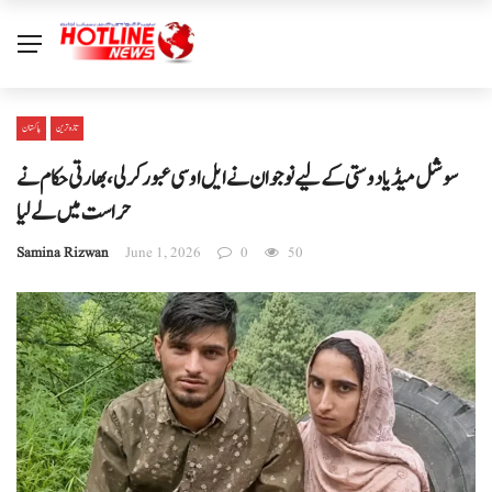
تازہ ترین
پاکستان
سوشل میڈیا دوستی کے لیے نوجوان نے ایل او سی عبور کر لی، بھارتی حکام نے
حراست میں لے لیا
Samina Rizwan
June 1, 2026
0
50