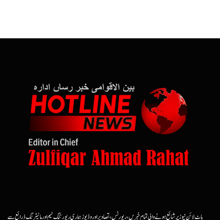
ہاٹ لائن نیوز پر شائع ہونے والی تمام خبریں، رپورٹس، تصاویر اور وڈیوز ہماری رپورٹنگ ٹیم اور مانیٹرنگ ذرائع سے