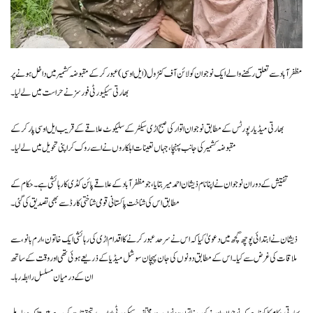
مظفرآباد سے تعلق رکھنے والے ایک نوجوان کو لائن آف کنٹرول (ایل او سی) عبور کرکے مقبوضہ کشمیر میں داخل ہونے پر
بھارتی سیکیورٹی فورسز نے حراست میں لے لیا۔
بھارتی میڈیا رپورٹس کے مطابق نوجوان اتوار کی صبح اڑی سیکٹر کے سلیکوٹ علاقے کے قریب ایل او سی پار کرکے
مقبوضہ کشمیر کی جانب پہنچا، جہاں تعینات اہلکاروں نے اسے روک کر اپنی تحویل میں لے لیا۔
تفتیش کے دوران نوجوان نے اپنا نام ذیشان احمد میر بتایا، جو مظفرآباد کے علاقے پائن کڈی کا رہائشی ہے۔ حکام کے
مطابق اس کی شناخت پاکستانی قومی شناختی کارڈ سے بھی تصدیق کی گئی۔
ذیشان نے ابتدائی پوچھ گچھ میں دعویٰ کیا کہ اس نے سرحد عبور کرنے کا اقدام اڑی کی رہائشی ایک خاتون، ارم بانو، سے
ملاقات کی غرض سے کیا۔ اس کے مطابق دونوں کی جان پہچان سوشل میڈیا کے ذریعے ہوئی تھی اور وقت کے ساتھ
ان کے درمیان مسلسل رابطہ رہا۔