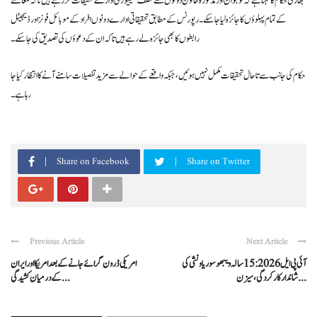
بھارتی حکام کا کہنا ہے کہ نوجوان اور مذکورہ خاتون دونوں سے مختلف سیکیورٹی ادارے تحقیقات کر رہے ہیں تاکہ معاملے
کے تمام پہلوؤں کا جائزہ لیا جا سکے۔ رپورٹس کے مطابق تحقیقاتی ادارے دونوں افراد کے موبائل فونز اور ڈیجیٹل
رابطوں کا بھی جائزہ لے رہے ہیں تاکہ ان کے دعوؤں کی تصدیق کی جا سکے۔
حکام کی جانب سے تاحال تحقیقات مکمل نہیں ہوئیں، جبکہ واقعے کے حوالے سے مزید تفصیلات سامنے آنے کا انتظار کیا جا
رہا ہے۔
Share on Facebook
Share on Twitter
Previous Article
Next Article
آئی پی ایل 2026: 15 سالہ ویبھو سوریاونشی کی
امریکی ڈرون گرائے جانے کے بعد امریکا اور ایران
شاندار کارکردگی، سیزن ...
کے درمیان کشیدگی ...