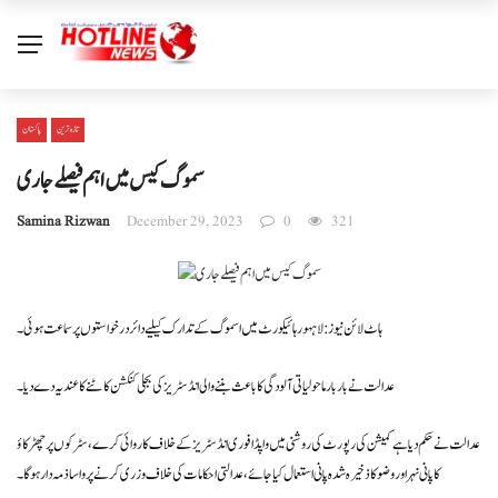
تازہ ترین
پاکستان
سموگ کیس میں اہم فیصلےجاری
Samina Rizwan
December 29, 2023
0
321
ہاٹ لائن نیوز : لاہہور ہائیکورٹ میں اسموگ کے تدارک کیلیے دائر درخواستوں پر سماعت ہوئی ۔
عدالت نےبار بار ماحولیاتی آلودگی کا باعث بننے والی انڈسٹریز کی بجلی کنکشن کاٹنے کا عندیہ دےدیا۔
عدالت نے حکم دیا ہے کمیشن کی رپورٹ کی روشنی میں واپڈا فوری انڈسٹریز کے خلاف کاروائی کرے ، سٹرکوں پر چھڑکاؤ
کا پانی نہر اور وضو کا ذخیرہ شدہ پانی استعمال کیا جائے ، عدالتی احکامات کی خلاف وزری کرنے پر واسا ذمہ دار ہوگا ۔