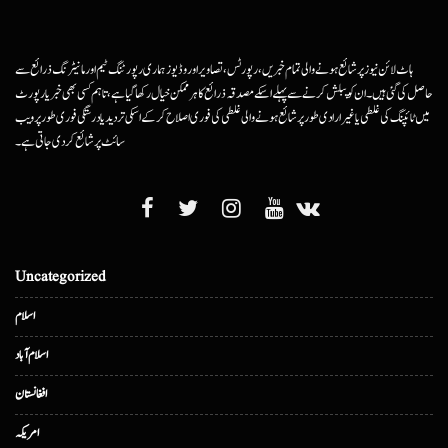
ہاٹ لائن نیوز پر شائع ہونے والی تمام خبریں، رپورٹس، تصاویر اور وڈیوز ہماری رپورٹنگ ٹیم اور مانیٹرنگ ذرائع سے
حاصل کی گئی ہیں۔ ان کو پبلش کرنے سے پہلے اسکے مصدقہ ذرائع کا ہرممکن خیال رکھا گیا ہے، تاہم کسی بھی خبر یا رپورٹ
میں ٹائپنگ کی غلطی یا غیرارادی طور پر شائع ہونے والی غلطی کی فوری اصلاح کرکے اسکی تردید یا درستگی فوری طور پر ویب
سائٹ پر شائع کردی جاتی ہے۔
Uncategorized
اسلام
اسلام آباد
افغانستان
امریکہ