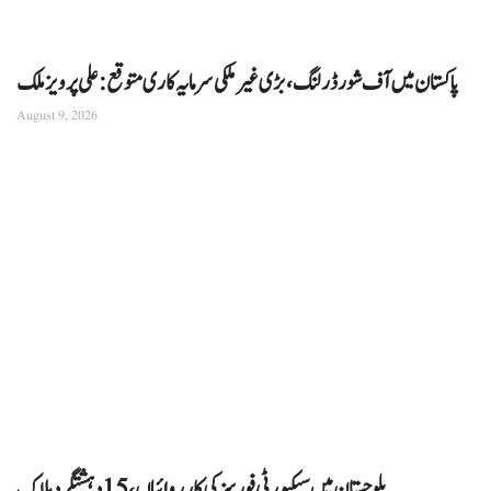
پاکستان میں آف شور ڈرلنگ، بڑی غیر ملکی سرمایہ کاری متوقع: علی پرویز ملک
August 9, 2026
بلوچستان میں سیکیورٹی فورسز کی کارروائیاں، 15 دہشتگرد ہلاک