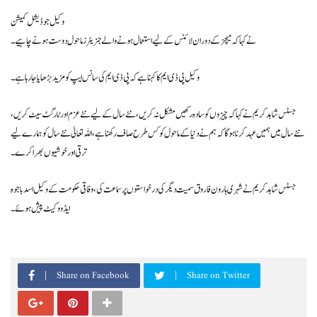
وکیل جوڈیشل کمیشن
نے کہا کہ میچز کے دوران لائٹس کے لیے استعمال ہونے والے جنریٹرز ماحول دوست ہونے چاہیے ۔
وکیل پی ڈی ایم کا کہنا ہے کہ پی ڈی ایم کی سانس ایپ کو مزید بڑھایا جارہا ہے ۔
جسٹس شاہد کریم نے کہا کہ چیزوں کو سادہ رکھیں مشکل نہ کریں ، نئے سال کے لیے نئے عزم اور ٹارگٹ سیٹ کریں ،
نئے سال میں ہمیں عہد کرنا ہوگا کہ ہم نے دنیا کے ماحول کو کس طرح صاف رکھنا ہے ، اللہ تعالیٰ نئے سال کو ہمارے لیے
ترقی اور خوشیوں بھرا کرے ۔
جسٹس شاہد کریم نے شہری ہارون فاروق سمیت دیگر کی درخواستوں پر سماعت کی ، وفاقی حکومت کے وکیل اسد باجوہ
ایڈووکیٹ پیش ہوئے ۔
Share on Facebook
Share on Twitter