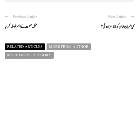
Previous Article
Next Article
کیا عمران خان کو غلط سزا ہوئی ؟
محکمہ صحت نے اہم فیصلہ کرلیا
RELATED ARTICLES
MORE FROM AUTHOR
MORE FROM CATEGORY