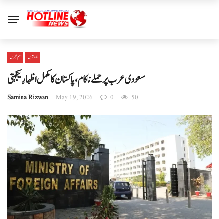
تازہ ترین
اہم خبریں
سعودی عرب پر حملے ناکام، پاکستان کا مکمل اظہارِ یکجہتی
Samina Rizwan
May 19, 2026
0
50