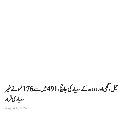
تیل، گھی اور دودھ کے معیار کی جانچ، 491 میں سے 176 نمونے غیر
معیاری قرار
August 8, 2026