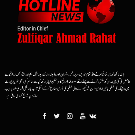
ہاٹ لائن نیوز پر شائع ہونے والی تمام خبریں، رپورٹس، تصاویر اور وڈیوز ہماری رپورٹنگ ٹیم اور مانیٹرنگ ذرائع سے
حاصل کی گئی ہیں۔ ان کو پبلش کرنے سے پہلے اسکے مصدقہ ذرائع کا ہرممکن خیال رکھا گیا ہے، تاہم کسی بھی خبر یا رپورٹ
میں ٹائپنگ کی غلطی یا غیرارادی طور پر شائع ہونے والی غلطی کی فوری اصلاح کرکے اسکی تردید یا درستگی فوری طور پر ویب
سائٹ پر شائع کردی جاتی ہے۔