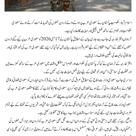
اسلام آباد: حکومتِ پاکستان نے سعودی عرب پر ہونے والے ڈرون حملوں کی شدید مذمت کرتے ہوئے سعودی
حکومت اور عوام کے ساتھ مکمل یکجہتی اور حمایت کا اعادہ کیا ہے۔
ترجمان دفتر خارجہ کی جانب سے جاری بیان کے مطابق پاکستان نے 17 مئی 2026 کو سعودی عرب پر کیے گئے ڈرون
حملوں کو خطے کے امن و استحکام کے لیے خطرہ قرار دیا ہے۔ بیان میں کہا گیا کہ ایسے حملے سعودی عرب کی خودمختاری اور
علاقائی سالمیت کی سنگین خلاف ورزی ہیں۔
دفتر خارجہ کے ترجمان نے کہا کہ پاکستان کی حکومت اور عوام اس مشکل وقت میں سعودی عرب کے ساتھ کھڑے ہیں
اور مملکت کی سلامتی، امن اور خوشحالی کے لیے اپنی مکمل حمایت جاری رکھیں گے۔
دوسری جانب سعودی وزارت دفاع کے مطابق عراق کی سمت سے آنے والے 3 ڈرون طیاروں کو سعودی فضائی دفاعی
نظام نے بروقت کارروائی کرتے ہوئے فضا میں ہی تباہ کردیا۔ سعودی حکام کا کہنا ہے کہ حملے کا مقصد سعودی عرب کی
سلامتی اور خودمختاری کو نشانہ بنانا تھا، تاہم کسی بھی ممکنہ نقصان سے پہلے خطرے کو ناکام بنا دیا گیا۔
سعودی وزارت دفاع کے ترجمان میجر جنرل ترکی المالکی نے کہا کہ مملکت اپنی سلامتی اور شہریوں کے تحفظ کے لیے تمام
ضروری اقدامات جاری رکھے گی اور مناسب وقت پر جواب دینے کا حق محفوظ رکھتی ہے۔
واضح رہے کہ خطے میں بڑھتی ہوئی کشیدگی کے دوران اس سے قبل بھی سعودی عرب کو ڈرون اور میزائل حملوں کی
دھمکیاں درپیش رہی ہیں، جبکہ عراقی حکام مسلسل اس بات کا اعادہ کرتے آئے ہیں کہ وہ اپنی سرزمین کو کسی بھی پڑوسی