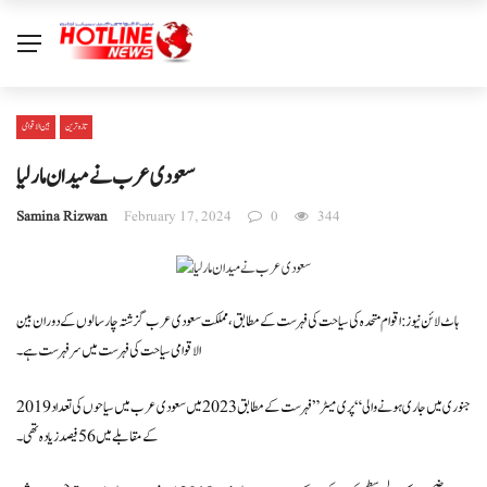
تازہ ترین
بین الا قوامی
سعودی عرب نے میدان مار لیا
Samina Rizwan
February 17, 2024
0
344
ہاٹ لائن نیوز : اقوام متحدہ کی سیاحت کی فہرست کے مطابق، مملکت سعودی عرب گزشتہ چار سالوں کے دوران بین
الاقوامی سیاحت کی فہرست میں سرفہرست ہے۔
جنوری میں جاری ہونے والی “پری میٹر” فہرست کے مطابق 2023 میں سعودی عرب میں سیاحوں کی تعداد 2019
کے مقابلے میں 56 فیصد زیادہ تھی۔