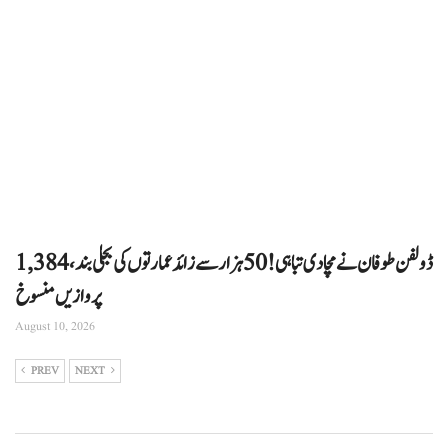
ڈولفن طوفان نے مچادی تباہی! 50 ہزار سے زائد عمارتوں کی بجلی بند، 1,384
پروازیں منسوخ
August 10, 2026
PREV
NEXT