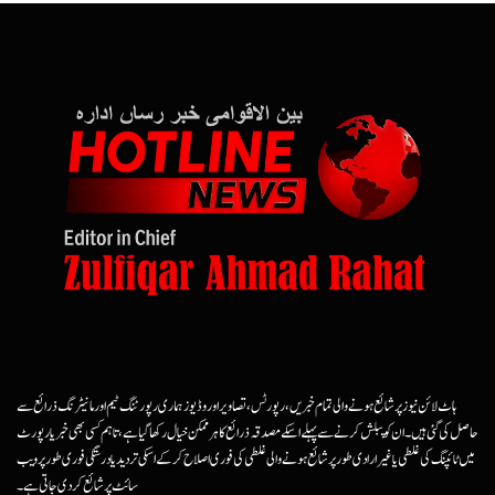
ہاٹ لائن نیوز پر شائع ہونے والی تمام خبریں، رپورٹس، تصاویر اور وڈیوز ہماری رپورٹنگ ٹیم اور مانیٹرنگ ذرائع سے
حاصل کی گئی ہیں۔ ان کو پبلش کرنے سے پہلے اسکے مصدقہ ذرائع کا ہرممکن خیال رکھا گیا ہے، تاہم کسی بھی خبر یا رپورٹ
میں ٹائپنگ کی غلطی یا غیرارادی طور پر شائع ہونے والی غلطی کی فوری اصلاح کرکے اسکی تردید یا درستگی فوری طور پر ویب
سائٹ پر شائع کردی جاتی ہے۔