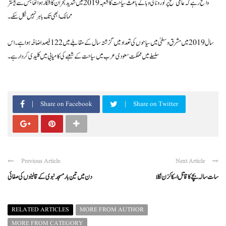
واضح رہے کہ عالمی سطح پر کورونا کی وبا کے باعث سیاحت کا شعبہ 2019 میں شدید بحران کا شکار ہوا تھا جس سے بیشتر
ممالک ابھی تک باہر نہیں نکل سکے۔
سال 2019 میں مشرق وسطیٰ میں سیاحوں کی تعداد میں گزشتہ سال کے مقابلے میں 122 فیصد اضافہ ہوا ہے۔ اس
سلسلے میں مملکت سعودی عرب میں سیاحت کے شعبے کی کامیابی میں کلیدی کردار ہے ۔
Share on Facebook
Share on Twitter
Previous Article
Next Article
سات سالہ بچے کا قاتل اسکا کزن نکلا
دن میں تین بار مسجد نبوی کے قالینوں کی صفائی
RELATED ARTICLES
MORE FROM AUTHOR
MORE FROM CATEGORY