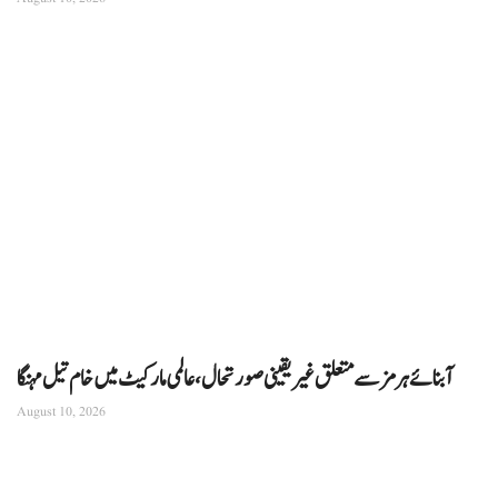
آبنائے ہرمز سے متعلق غیر یقینی صورتحال، عالمی مارکیٹ میں خام تیل مہنگا
August 10, 2026