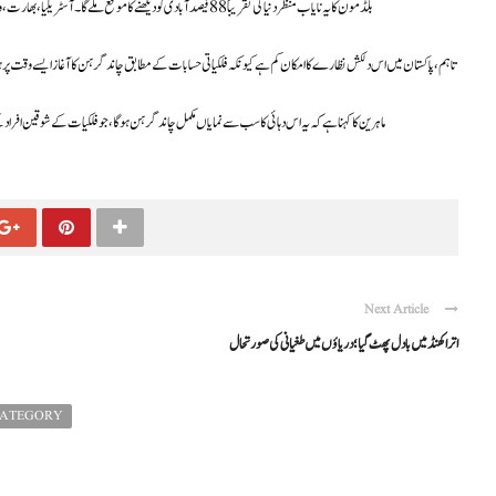
بلڈ مون کا یہ نایاب منظر دنیا کی تقریباً 88 فیصد آبادی کو دیکھنے کا موقع ملے گا۔ آسٹریلیا، بھارت، وسطی ایشیا، جاپان، روس کے مختلف علاقے، مشرقی افریقا اور کچھ دیگر ممالک میں اسے باآسانی دیکھا جا سکے گا۔
تاہم، پاکستان میں اس دلکش نظارے کا امکان کم ہے کیونکہ فلکیاتی حسابات کے مطابق چاند گرہن کا آغاز ایسے وقت پر 
ماہرین کا کہنا ہے کہ یہ اس دہائی کا سب سے نمایاں مکمل چاند گرہن ہوگا، جو فلکیات کے شوقین افر
Next Article
اتراکھنڈ میں بادل پھٹ گیا ؛ دریاؤں میں طغیانی کی صورتحال
CATEGORY