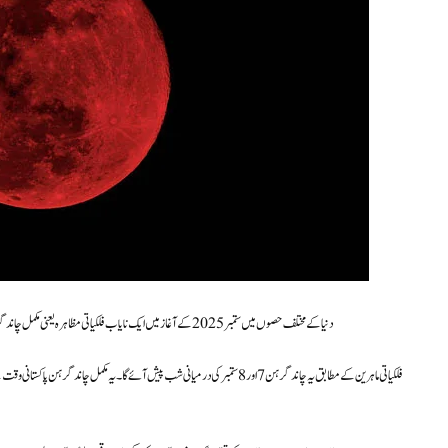
دنیا کے مختلف حصوں میں ستمبر 2025 کے آغاز میں ایک نایاب فلکیاتی مظاہرہ یعنی مکمل چاند گرہن کا نظارہ کیا جائے گا، جس دوران چاند کا رنگ سرخ ہوجائے گا، جسے عام طور پر “بلڈ مون” کہا جاتا ہے۔