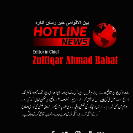
ہاٹ لائن نیوز پر شائع ہونے والی تمام خبریں، رپورٹس، تصاویر اور وڈیوز ہماری رپورٹنگ ٹیم اور مانیٹرنگ
ذرائع سے حاصل کی گئی ہیں۔ ان کو پبلش کرنے سے پہلے اسکے مصدقہ ذرائع کا ہرممکن خیال رکھا گیا ہے،
تاہم کسی بھی خبر یا رپورٹ میں ٹائپنگ کی غلطی یا غیرارادی طور پر شائع ہونے والی غلطی کی فوری اصلاح
کرکے اسکی تردید یا درستگی فوری طور پر ویب سائٹ پر شائع کردی جاتی ہے۔