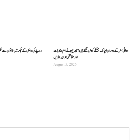
ہوائی سفر کے دوران اچانک جھٹکے کیوں لگتے ہیں؟ ماہرین نے اہم وجوہات
اور حفاظتی تدابیر بتا دیں
August 5, 2026