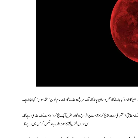
فلکیاتی ماہرین کے مطابق یہ چاند گرہن 7 اور 8 ستمبر کی درمیانی شب پیش آئے گا۔ یہ مکمل چاند گرہن پاکستانی وقت کے مطابق 7 ستمبر کی رات 8 بج کر 28 منٹ پر شروع ہوگا اور تقریباً ایک بج کر 55 منٹ تک جاری رہے گا۔
اس دوران تقریباً 82 منٹ تک چاند مکمل گرہن میں رہے گا۔