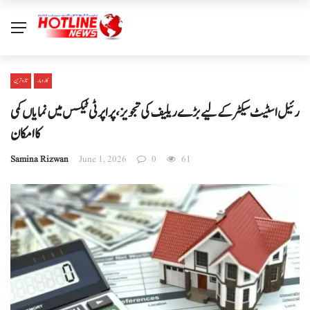
کاروبار
تازہ ترین
رئیل اسٹیٹ سیکٹر کے لیے بڑے ریلیف کی تجویز، پراپرٹی ٹیکس میں نمایاں کمی
کا امکان
Samina Rizwan
June 1, 2026
0
61