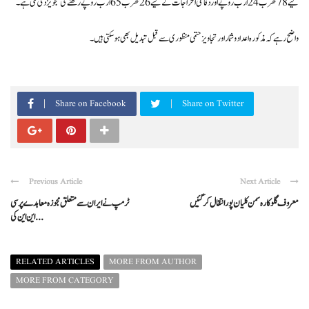
لیے 78 کھرب 24 ارب روپے اور دفاعی اخراجات کے لیے 26 کھرب 65 ارب روپے رکھنے کی تجویز دی گئی ہے۔
واضح رہے کہ مذکورہ اعداد و شمار اور تجاویز حتمی منظوری سے قبل تبدیل بھی ہو سکتی ہیں۔
Share on Facebook
Share on Twitter
Previous Article
Next Article
معروف گلوکارہ سمن کلیان پور انتقال کر گئیں
ٹرمپ نے ایران سے متعلق مجوزہ معاہدے پر سی
این این کی ...
RELATED ARTICLES
MORE FROM AUTHOR
MORE FROM CATEGORY