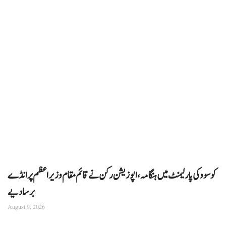
کوسوو کی پارلیمنٹ میں ہنگامہ، اپوزیشن رکن نے قائم مقام وزیراعظم پر انڈے
برسا دیے
August 9, 2026