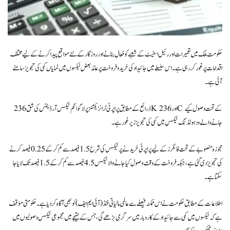
حکومت ملک میں تعمیرات اور رئیل اسٹیٹ کے شعبے کو فعال بنانے اور روزگار کے نئے مواقع پیدا کرنے کے لیے مختلف
اقدامات پر غور کر رہی ہے۔ اس سلسلے میں جائیداد کی خرید و فروخت پر عائد بعض ٹیکسوں میں نمایاں کمی کی تجویز سامنے
آئی ہے۔
ذرائع کے مطابق پراپرٹی ٹرانزیکشنز پر لاگو انکم ٹیکس آرڈیننس کی شق 236K اور 236C کے تحت وصول کیے
جانے والے ود ہولڈنگ ٹیکس میں کمی کی تجویز زیر غور ہے۔
مجوزہ منصوبے کے تحت فائلرز کے لیے پراپرٹی خریدنے پر ٹیکس کی شرح 1.5 فیصد سے کم کر کے 0.25 فیصد کرنے
کی تجویز دی گئی ہے، جبکہ فروخت کے وقت وصول کیا جانے والا ٹیکس 4.5 فیصد سے کم کر کے 1.5 فیصد تک لایا جا
سکتا ہے۔
اطلاعات کے مطابق حکومت نے اس ممکنہ فیصلے سے عالمی مالیاتی فنڈ (آئی ایم ایف) کو بھی آگاہ کر دیا ہے۔ حکومتی مؤقف
ہے کہ ٹیکسوں میں کمی سے جائیداد کے کاروبار میں سرگرمی بڑھے گی، جس کے نتیجے میں مجموعی ٹیکس وصولیوں میں