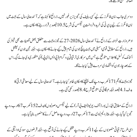
اضافہ ممکن ہو سکے گا۔
دوسری جانب، نان فائلرز کے لیے کسی ریلیف کی تجویز زیر غور نہیں۔ ذرائع کا کہنا ہے کہ آئندہ مالی سال کے بجٹ میں
نان فائلرز کے لیے پراپرٹی کی خرید و فروخت پر ٹیکس کی شرح 10.5 فیصد برقرار رہنے کا امکان ہے۔
ادھر وزارتِ خزانہ کے ذرائع نے آئندہ مالی سال 2026-27 کے مجوزہ بجٹ سے متعلق بعض تفصیلات بھی شیئر کی
ہیں۔ ذرائع کے مطابق قومی اسمبلی میں بجٹ پانچ جون کی شام پیش کیے جانے کا امکان ہے، جبکہ تین جون کو نیشنل
اکنامک کونسل کا اجلاس متوقع ہے جس میں سرکاری ترقیاتی پروگرام (پی ایس ڈی پی) کی منظوری دی جائے گی۔ اس
کے بعد چار جون کو اقتصادی سروے پیش کیا جائے گا۔
مجوزہ بجٹ کا حجم 171 کھرب روپے تک پہنچنے کا امکان ظاہر کیا جا رہا ہے۔ آئندہ مالی سال کے لیے معاشی ترقی کا
ہدف 4.1 فیصد جبکہ مہنگائی کی متوقع شرح 8.4 فیصد رکھی گئی ہے۔
ذرائع کے مطابق فیڈرل بورڈ آف ریونیو (ایف بی آر) کے لیے ٹیکس وصولیوں کا ہدف 152 کھرب 67 ارب روپے
تجویز کیا گیا ہے، جبکہ پیٹرولیم لیوی سے 17 کھرب 27 ارب روپے حاصل کرنے کا منصوبہ بنایا گیا ہے۔
اسی طرح ترقیاتی منصوبوں کے لیے 11 کھرب روپے مختص کیے جانے کی توقع ہے، جبکہ قرضوں پر سود کی ادائیگی کے