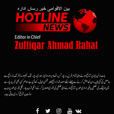
ہاٹ لائن نیوز پر شائع ہونے والی تمام خبریں، رپورٹس، تصاویر اور وڈیوز ہماری رپورٹنگ ٹیم اور مانیٹرنگ ذرائع سے
حاصل کی گئی ہیں۔ ان کو پبلش کرنے سے پہلے اسکے مصدقہ ذرائع کا ہرممکن خیال رکھا گیا ہے، تاہم کسی بھی خبر یا رپورٹ
میں ٹائپنگ کی غلطی یا غیرارادی طور پر شائع ہونے والی غلطی کی فوری اصلاح کرکے اسکی تردید یا درستگی فوری طور پر ویب
سائٹ پر شائع کردی جاتی ہے۔