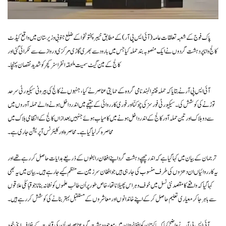
پاک فوج کے شعبہ تعلقات عامہ (آئی ایس پی آر) کے مطابق خیبرپختونخوا کے ضلع جنوبی وزیرستان میں واقع کیڈٹ
کالج وانا پر دہشت گردوں نے ایک منصوبہ بند حملہ کیا جس میں بارود سے بھری گاڑی مرکزی دروازے سے ٹکرائی گئی اور
کالج کے مین گیٹ سمیت ملحقہ انفراسٹرکچر کو شدید نقصان پہنچا۔
آئی ایس پی آر نے بتایا کہ حملہ فتنہِ الہند نامی گروہ کے حمایتی عناصر نے کیا، جنہوں نے کالج کی بیرونی سیکیورٹی سرحد
توڑنے کی کوشش کی۔ سیکیورٹی فورسز کی چوکنّا اور فوری کارروائی کے نتیجے میں اندر داخل ہونے والے حملہ آوروں میں
سے دو ہلاک اور تین حملہ آور کالج کے اندر داخل ہونے میں کامیاب ہوئے جنہیں بعد ازاں کالج کے انتظامی بلاک میں
محاصرہ کر لیا گیا ہے۔ محاصرہ اور کلیئرنس آپریشن جاری ہے۔
ترجمان کے بیان میں کہا گیا ہے کہ اندر چھپے دہشت گرد اپنے افغان رابطوں کے ذریعے ہدایات حاصل کر رہے تھے اور
یہ کارروائیاں ان دھڑوں کی طرف منسوب کی جا رہی ہیں جو افغان سرزمین سے منظم کیے جا رہے ہیں۔ بیان میں یہ بھی
کہا گیا کہ واقعے کا مقصد نئی نسل میں خوف و ہراس پھیلانا تھا، خاص طور پر اُن طالب علموں کو نشانہ بنانا جو قبائلی علاقوں
سے باہر جا کر معیاری تعلیم حاصل کر کے اپنے خاندانوں اور معاشروں کے مستقبل بہتر بنانے کی کوشش کر رہے ہیں۔
آئی ایس پی آر نے واضح کیا کہ پاکستان کو افغانستان میں موجود دہشت گرد عناصر اور اُن کی قیادت کے خلاف اپنی خود