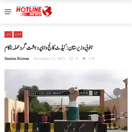
تازہ ترین
پاکستان
جنوبی وزیرستان: کیڈٹ کالج وانا پر دہشت گرد حملہ ناکام
Samina Rizwan
November 11, 2025
0
178