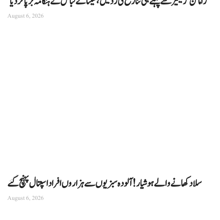
‘رامائن’ ریلیز سے پہلے ہی تنازع کی زد میں، سیتا کے لباس نے ہنگامہ برپا کردیا
August 6, 2026
سلاد کھانے والے ہوشیار! آلودہ سبزیوں سے ہزاروں افراد اسپتال پہنچ گئے
August 6, 2026