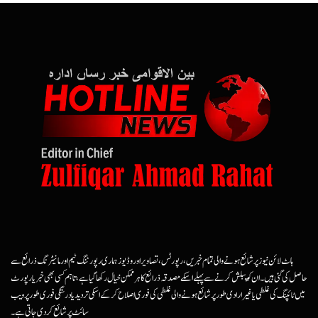
ہاٹ لائن نیوز پر شائع ہونے والی تمام خبریں، رپورٹس، تصاویر اور وڈیوز ہماری رپورٹنگ ٹیم اور مانیٹرنگ ذرائع سے
حاصل کی گئی ہیں۔ ان کو پبلش کرنے سے پہلے اسکے مصدقہ ذرائع کا ہرممکن خیال رکھا گیا ہے، تاہم کسی بھی خبر یا رپورٹ
میں ٹائپنگ کی غلطی یا غیرارادی طور پر شائع ہونے والی غلطی کی فوری اصلاح کرکے اسکی تردید یا درستگی فوری طور پر ویب
سائٹ پر شائع کردی جاتی ہے۔