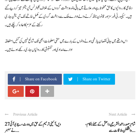
دفاعی کارروائیوں کا حق محفوظ ہے اور علاقے میں باقی ماندہ دہشت گردوں کے خلاف کلیئرنس آپریشنز تیز کر دیے گئے
ہیں۔ سیکیورٹی فورسز اور قانون نافذ کرنے والے ادارے ملک سے دہشت گردی کے مکمل خاتمے تک آپریشن جاری
رکھنے کے عزم کا اعادہ کر چکے ہیں۔
اس واقعے میں جانی نقصان یا زخمی ہونے والوں کے بارے میں حتمی معلومات ابھی تک شائع نہیں کی گئیں؛ متعلقہ
ادارے امدادی اور تفتیشی کارروائیاں جاری رکھے ہوئے ہیں۔
Share on Facebook
Share on Twitter
Previous Article
Next Article
شام: صدر احمد الشرع پر داعش کے حملے ناکام،
27ویں آئینی ترمیم کے حق میں ووٹ، جے یو آئی
واشنگٹن ملاقات سے ...
نے سینیٹر ...