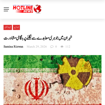
تازہ ترین
بین الا قوامی
تہران میں جوہری معاہدے سے نکلنے پر ہنگامی مشاورت
Samina Rizwan
March 29, 2026
0
112