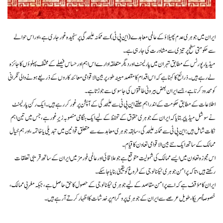
ایران میں جوہری عدم پھیلاؤ کے عالمی معاہدے (این پی ٹی) سے ممکنہ علیحدگی پر سنجیدہ غور جاری ہے، اور اس حوالے
سے حکومتی سطح پر تیزی سے مشاورت کی جا رہی ہے۔
میڈیا رپورٹس کے مطابق تہران میں پارلیمنٹ اور دیگر متعلقہ ادارے اس اہم اور حساس فیصلے کے مختلف پہلوؤں کا جائزہ
لے رہے ہیں۔ ذرائع کا کہنا ہے کہ اس اقدام کا مقصد مبینہ طور پر بین الاقوامی معائنہ کاروں کے ذریعے ہونے والی نگرانی
کو محدود کرنا ہے، جسے ایران بعض بیرونی طاقتوں کی جاسوسی سے جوڑتا ہے۔
اطلاعات کے مطابق حکومت کے اندر اہم حلقے این پی ٹی سے علیحدگی کے آپشن پر غور کر رہے ہیں۔ ایک رکن پارلیمنٹ
نے سوشل میڈیا پر بتایا کہ ایران کے جوہری حقوق کے تحفظ کے لیے ایک ہنگامی منصوبہ زیرِ غور ہے، جس میں تین اہم
نکات شامل ہیں: این پی ٹی سے ممکنہ علیحدگی، سابقہ جوہری معاہدے سے متعلق قوانین میں تبدیلی یا خاتمہ، اور ہم خیال
ممالک کے ساتھ ایک نئے بین الاقوامی تعاون کا قیام۔
اس مجوزہ تعاون میں ایسے ممالک کی شمولیت متوقع ہے جو علاقائی اور عالمی فورمز میں ایران کے ساتھ قریبی تعلقات
رکھتے ہیں، تاکہ پرامن جوہری ٹیکنالوجی کے فروغ کو یقینی بنایا جا سکے۔
ایران کا مؤقف ہے کہ اسے پرامن مقاصد کے لیے جوہری ٹیکنالوجی کے حصول کا حق حاصل ہے، جبکہ مغربی ممالک،
خصوصاً امریکا، طویل عرصے سے ایران کے جوہری پروگرام پر خدشات کا اظہار کرتے آ رہے ہیں۔