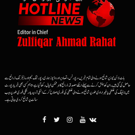
ہاٹ لائن نیوز پر شائع ہونے والی تمام خبریں، رپورٹس، تصاویر اور وڈیوز ہماری رپورٹنگ ٹیم اور مانیٹرنگ ذرائع سے
حاصل کی گئی ہیں۔ ان کو پبلش کرنے سے پہلے اسکے مصدقہ ذرائع کا ہرممکن خیال رکھا گیا ہے، تاہم کسی بھی خبر یا رپورٹ
میں ٹائپنگ کی غلطی یا غیرارادی طور پر شائع ہونے والی غلطی کی فوری اصلاح کرکے اسکی تردید یا درستگی فوری طور پر ویب
سائٹ پر شائع کردی جاتی ہے۔