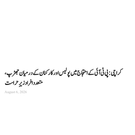
کراچی: پی ٹی آئی کے احتجاج میں پولیس اور کارکنان کے درمیان جھڑپ،
متعدد افراد زیرِ حراست
August 6, 2026