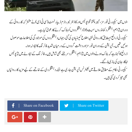
بنوں میں سیکیورٹی فورسز، خیبرپختونخوا پولیس اور کاؤنٹر ٹیررازم ڈیپارٹمنٹ (سی ٹی ڈی) نے مشترکہ کارروائی کے
دوران 2 اہم دہشتگرد کمانڈروں سمیت 16 دہشتگردوں کو ہلاک کرنے کا دعویٰ کیا ہے۔
سیکیورٹی ذرائع کیمطابق کارروائی خفیہ اطلاع کیبنیاد پر کی گئی، جہاں دہشتگردوں کی موجودگی کی اطلاعات موصول
ہوئیں تھیں۔ آپریشن کے دوران فورسز اور دہشت گردوں کے درمیان شدید فائرنگ کا تبادلہ ہوا۔
ذرائع کا کہنا ہے کہ ہلاک ہونے والوں میں 2 اہم دہشتگرد سرغنے بھی شامل ہیں۔ فائرنگ کے تبادلے میں 2 پولیس
اہلکار جان کی بازی ہار گئے۔
سیکیورٹی حکام کے مطابق علاقے میں کلیئرنس آپریشن جاری ہے جبکہ دہشتگردی کے خاتمے کے لیے مزید کارروائیاں
بھی تیز کردی گئی ہیں۔
Share on Facebook
Share on Twitter