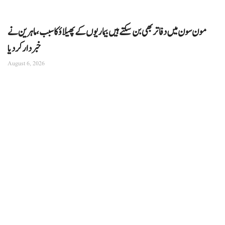
مون سون میں دفاتر بھی بن سکتے ہیں بیماریوں کے پھیلاؤ کا سبب، ماہرین نے
خبردار کر دیا
August 6, 2026