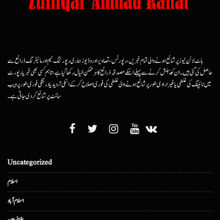
ہاٹ لائن نیوز پر شائع ہونے والی تمام خبریں، رپورٹس، تصاویر اور وڈیوز ہماری رپورٹنگ ٹیم اور مانیٹرنگ ذرائع سے
حاصل کی گئی ہیں۔ ان کو پبلش کرنے سے پہلے اسکے مصدقہ ذرائع کا ہرممکن خیال رکھا گیا ہے، تاہم کسی بھی خبر یا رپورٹ
میں ٹائپنگ کی غلطی یا غیرارادی طور پر شائع ہونے والی غلطی کی فوری اصلاح کرکے اسکی تردید یا درستگی فوری طور پر ویب
سائٹ پر شائع کردی جاتی ہے۔
Uncategorized
اسلام
اسلام آباد