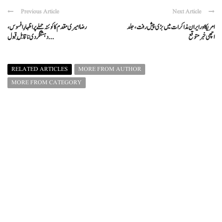
Previous Article
Next Article
امریکا اور ایران مذاکرات میں بڑی پیش رفت، جلد
رضا امیری مقدم کا کوئٹہ حملے پر اظہارِ افسوس،
اچھی خبر متوقع
دہشتگردی ناقابلِ قبول ...
RELATED ARTICLES
MORE FROM AUTHOR
MORE FROM CATEGORY