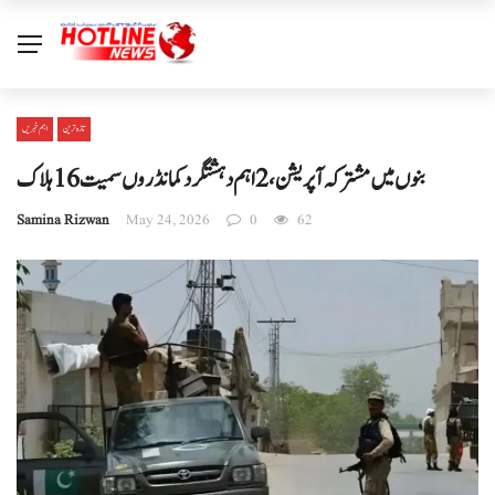
تازہ ترین
اہم خبریں
بنوں میں مشترکہ آپریشن، 2 اہم دہشتگرد کمانڈروں سمیت 16 ہلاک
Samina Rizwan
May 24, 2026
0
62