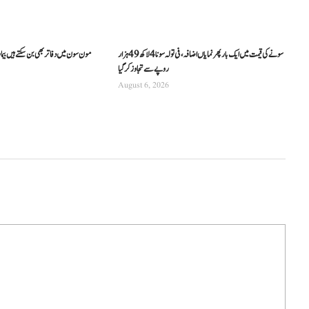
سونے کی قیمت میں ایک بار پھر نمایاں اضافہ، فی تولہ سونا 4 لاکھ 49 ہزار
مون سون میں دفاتر بھی بن سکتے ہیں بیما
روپے سے تجاوز کرگیا
August 6, 2026