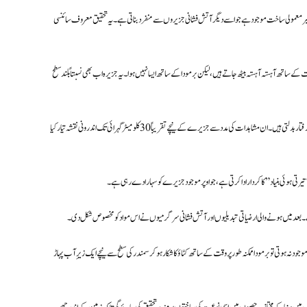
 غیر معمولی ساخت موجود ہے جو اسے دیگر آتش فشانی جزیروں سے منفرد بناتی ہے۔ یہ تحقیق معروف سائنسی
اتھ آہستہ آہستہ بیٹھ جاتے ہیں، لیکن برمودا کے ساتھ ایسا نہیں ہوا۔ یہ جزیرہ اب بھی نسبتاً بلند سطح
محققین نے اس راز کو سمجھنے کے لیے زلزلوں کی لہروں کا تجزیہ کیا، جو زمین کے اندر مختلف تہوں سے گزرتے وقت اپنی رفتار بدلتی ہیں۔ ان مشاہدات کی مدد سے جزیرے کے نیچے تقریباً 30 کلومیٹر گہرائی تک اندرونی نقشہ تیار کیا
یرتی ہوئی بنیاد” کا کردار ادا کرتی ہے، جو اوپر موجود جزیرے کو سہارا دے رہی ہے۔
ے۔ بعد میں ہونے والی ارضیاتی تبدیلیوں اور آتش فشانی سرگرمیوں نے اس مواد کو مخصوص شکل دی۔
وجود نہ ہوتی تو برمودا ممکنہ طور پر وقت کے ساتھ کٹاؤ کا شکار ہو کر سمندر کی سطح سے نیچے ایک زیرِ آب پہاڑ