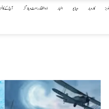
وبز
کاروبار
ویڈیو
اخبار
ذوالفقار راحت ویلاگز
آج کے کالمز