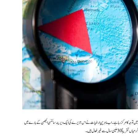
بھر میں توجہ کا مرکز رہا ہے۔ اب ماہرینِ ارضیات نے اس جزیرے کی ایک دیرینہ سائنسی الجھن کے بارے میں
 سے غیر فعال ہیں۔