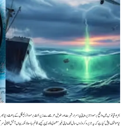
بحرِ اوقیانوس میں واقع برمودا جزیرہ اپنی پراسرار شہرت اور طویل عرصے سے زیرِ بحث برمودا ٹرائینگل کے باعث دنیا 
نیا مؤقف پیش کیا ہے کہ یہ جزیرہ کروڑوں سال تک اپنی غیر معمولی بلندی پر کیسے قائم رہا، حالانکہ یہاں آتش فشانی سرگرمیاں تقریباً 30 ملین سال