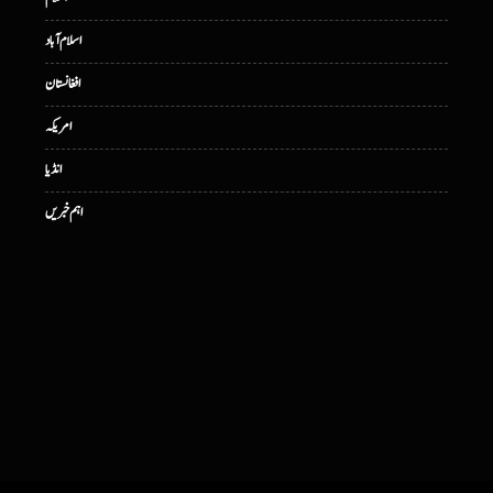
اسلام آباد
افغانستان
امریکہ
انڈیا
اہم خبریں