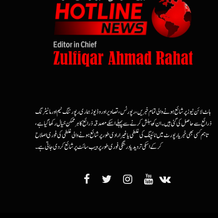
ہاٹ لائن نیوز پر شائع ہونے والی تمام خبریں، رپورٹس، تصاویر اور وڈیوز ہماری رپورٹنگ ٹیم اور مانیٹرنگ
ذرائع سے حاصل کی گئی ہیں۔ ان کو پبلش کرنے سے پہلے اسکے مصدقہ ذرائع کا ہرممکن خیال رکھا گیا ہے،
تاہم کسی بھی خبر یا رپورٹ میں ٹائپنگ کی غلطی یا غیرارادی طور پر شائع ہونے والی غلطی کی فوری اصلاح
کرکے اسکی تردید یا درستگی فوری طور پر ویب سائٹ پر شائع کردی جاتی ہے۔