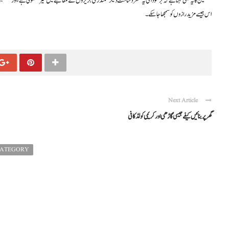
محققین کا یہ بھی کہنا ہے کہ برمودا کی یہ منفرد ساخت دیگر سمندری جزیروں کے مقابلے میں غیر معمولی ہے، اور مستقب
اس جیسے مزید رازوں کو سمجھا جا سکے۔
Next Article
گھر پر بنائیں کیفے جیسی گاڑھی اور کریمی کولڈ کافی
CATEGORY