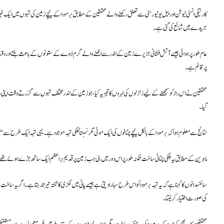
کارنیگی انسٹی ٹیوشن اور ییل یونیورسٹی سے تعلق رکھنے والے محققین کے مطابق برمودا کے نیچے زمین کی تہوں میں ایک
جریدے میں شائع کی گئی ہے۔
عام طور پر ہوائی جیسے آتش فشانی جزیرے زمین کے اندر سے اٹھنے والے گرم لاوے کے ستونوں کے باعث بنتے اور وقت کے س
پر قائم ہے۔
گیا۔
نتائج سے معلوم ہوا کہ برمودا کے بالکل نیچے چٹانوں کی ایک موٹی مگر نسبتاً ہلکی تہہ موجود ہے۔ یہی تہہ ایک طرح سے “ت
ماہرین کے مطابق یہ ہلکی چٹانی ساخت ممکنہ طور پر اس دور میں بنی جب زمین پر قدیم براعظم ایک ساتھ جڑے ہوئے تھ
سائنسدانوں کا کہنا ہے کہ یہ تہہ برمودا کو اس طرح سہارا دیتی ہے جیسے پانی میں لکڑی کا تختہ تیرتا رہتا ہے۔ اگر یہ ساخت م
کی صورت اختیار کر لیتا۔