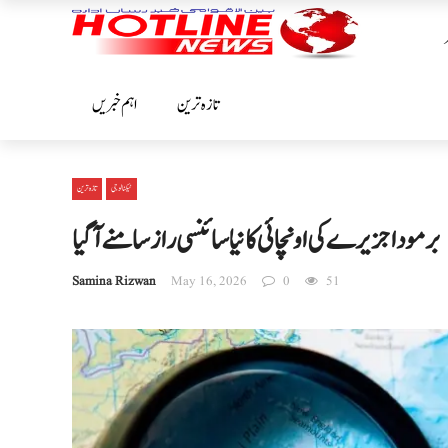
تازہ ترین
اہم خبریں
ٹیکنالوجی
تازہ ترین
برمودا جزیرے کی اونچائی کا نیا سائنسی راز سامنے آگیا
Samina Rizwan
May 16, 2026
0
51