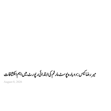
میر رضا کیس: دوبارہ پوسٹ مارٹم کی ابتدائی رپورٹ میں اہم انکشافات
August 8, 2026