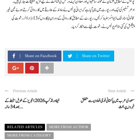
پولیس کے مطابق ملزمان کے ممکنہ ساتھیوں اور معاون نیٹ ورکس کی شناخت کے لیے مزید تحقیقات جاری ہیں۔
ادھر تسنیم کی ایک اور رپورٹ میں بتایا گیا ہے کہ ایرانی پولیس نے دماوند کے علاقے میں کارروائی کرتے ہوئے تین غیر
قانونی اسٹارلنک ڈیوائسز ضبط کرلیں۔ رپورٹ کے مطابق کارروائی کے دوران اہلکاروں کو 13 ہزار ڈالر رشوت کی
پیشکش کی گئی، تاہم پولیس نے رشوت لینے سے انکار کردیا۔
Share on Facebook
Share on Twitter
Previous Article
Next Article
سعودی عرب میں پاکستانی فوجی تعاون سے متعلق
فیفا ورلڈ کپ 2026: انجریز کے طویل سلسلے کے
خبروں پر بحث
بعد 34 سالہ ...
RELATED ARTICLES
MORE FROM AUTHOR
MORE FROM CATEGORY