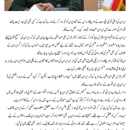
ایران کی اعلیٰ فوجی قیادت نے امریکا اور اس کے اتحادیوں کو خبردار کرتے ہوئے کہا ہے کہ کسی بھی نئی جارحیت یا غلط
اقدام کی صورت میں ایران سخت اور فیصلہ کن ردعمل دے گا۔
ایران کے خاتم الانبیا سینٹرل ہیڈکوارٹر کے کمانڈر میجر جنرل علی عبداللہی نے اپنے بیان میں کہا کہ ایران کی مسلح افواج پہلے
سے زیادہ مضبوط، منظم اور ہر قسم کی صورتحال سے نمٹنے کے لیے مکمل طور پر تیار ہیں۔ انہوں نے کہا کہ اگر ایران کے
خلاف کسی بھی قسم کی کارروائی کی گئی تو اس کا جواب بھرپور اور وسیع پیمانے پر دیا جائے گا۔
ان کا کہنا تھا کہ امریکا اور اسرائیلی افواج ماضی میں کئی مرتبہ ایران کی صلاحیتوں کا امتحان لے چکی ہیں، تاہم ایران نے ہر بار
اپنی دفاعی طاقت اور عسکری تیاریوں کا عملی مظاہرہ کیا ہے۔
میجر جنرل علی عبداللہی نے مزید کہا کہ ایران خطے میں امن اور استحکام چاہتا ہے، لیکن اگر کسی دشمن نے دوبارہ غلطی کی تو
ایران پوری قوت کے ساتھ جواب دے گا۔
دوسری جانب ایرانی خبر رساں ادارے تسنیم کے مطابق تہران پولیس نے دارالحکومت کے مغربی اور شمالی علاقوں میں
کارروائیاں کرتے ہوئے دو ایسے افراد کو گرفتار کیا ہے جن پر صحافیوں کے روپ میں جاسوسی کرنے کا الزام ہے۔
رپورٹ میں کہا گیا ہے کہ گرفتار افراد حساس فوجی اور انٹیلی جنس مراکز سے متعلق معلومات اکٹھی کرکے ایران مخالف
نیٹ ورکس کو منتقل کر رہے تھے۔ تحقیقات کے دوران یہ بھی معلوم ہوا کہ مبینہ ملزمان بیرون ملک رابطوں کے لیے
سیٹلائٹ انٹرنیٹ استعمال کر رہے تھے، جبکہ کارروائی کے دوران اسٹارلنک کا ایک ریسیور بھی قبضے میں لیا گیا۔