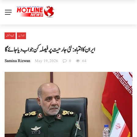
تازہ ترین
بین الا قوامی
ایران کا انتباہ: نئی جارحیت پر فیصلہ کن جواب دیا جائے گا
Samina Rizwan
May 19, 2026
0
64