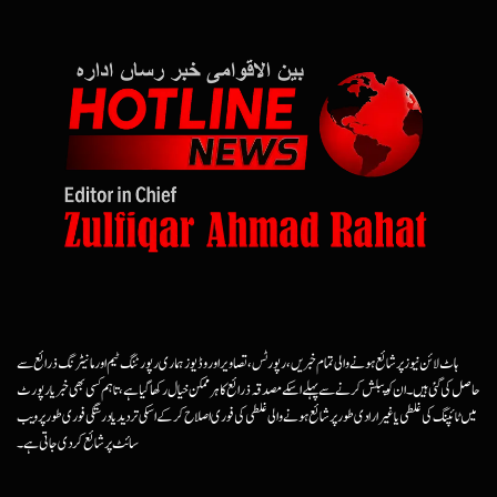
ہاٹ لائن نیوز پر شائع ہونے والی تمام خبریں، رپورٹس، تصاویر اور وڈیوز ہماری رپورٹنگ ٹیم اور مانیٹرنگ ذرائع سے
حاصل کی گئی ہیں۔ ان کو پبلش کرنے سے پہلے اسکے مصدقہ ذرائع کا ہرممکن خیال رکھا گیا ہے، تاہم کسی بھی خبر یا رپورٹ
میں ٹائپنگ کی غلطی یا غیرارادی طور پر شائع ہونے والی غلطی کی فوری اصلاح کرکے اسکی تردید یا درستگی فوری طور پر ویب
سائٹ پر شائع کردی جاتی ہے۔