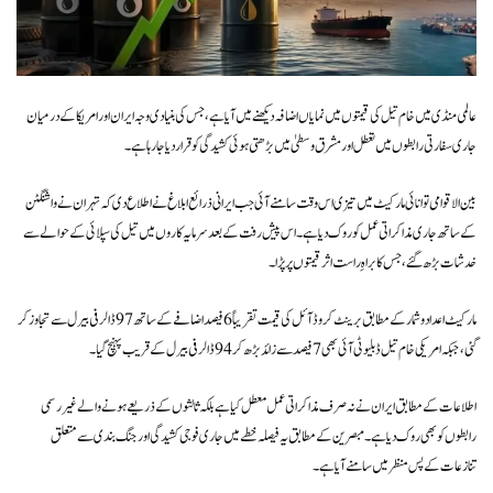
عالمی منڈی میں خام تیل کی قیمتوں میں نمایاں اضافہ دیکھنے میں آیا ہے، جس کی بنیادی وجہ ایران اور امریکا کے درمیان
جاری سفارتی رابطوں میں تعطل اور مشرق وسطیٰ میں بڑھتی ہوئی کشیدگی کو قرار دیا جا رہا ہے۔
بین الاقوامی توانائی مارکیٹ میں تیزی اس وقت سامنے آئی جب ایرانی ذرائع ابلاغ نے اطلاع دی کہ تہران نے واشنگٹن
کے ساتھ جاری مذاکراتی عمل کو روک دیا ہے۔ اس پیش رفت کے بعد سرمایہ کاروں میں تیل کی سپلائی کے حوالے سے
خدشات بڑھ گئے، جس کا براہِ راست اثر قیمتوں پر پڑا۔
مارکیٹ اعداد و شمار کے مطابق برینٹ کروڈ آئل کی قیمت تقریباً 6 فیصد اضافے کے ساتھ 97 ڈالر فی بیرل سے تجاوز کر
گئی، جبکہ امریکی خام تیل ڈبلیو ٹی آئی بھی 7 فیصد سے زائد بڑھ کر 94 ڈالر فی بیرل کے قریب پہنچ گیا۔
اطلاعات کے مطابق ایران نے نہ صرف مذاکراتی عمل معطل کیا ہے بلکہ ثالثوں کے ذریعے ہونے والے غیر رسمی
رابطوں کو بھی روک دیا ہے۔ مبصرین کے مطابق یہ فیصلہ خطے میں جاری فوجی کشیدگی اور جنگ بندی سے متعلق
تنازعات کے پس منظر میں سامنے آیا ہے۔