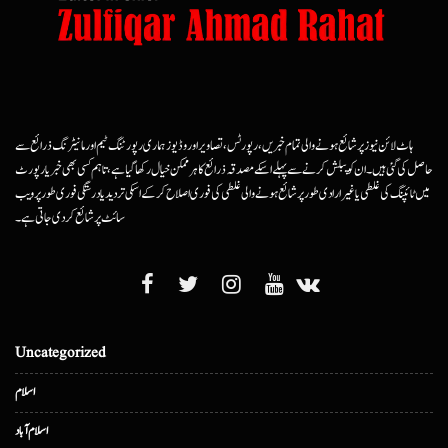
ہاٹ لائن نیوز پر شائع ہونے والی تمام خبریں، رپورٹس، تصاویر اور وڈیوز ہماری رپورٹنگ ٹیم اور مانیٹرنگ ذرائع سے
حاصل کی گئی ہیں۔ ان کو پبلش کرنے سے پہلے اسکے مصدقہ ذرائع کا ہرممکن خیال رکھا گیا ہے، تاہم کسی بھی خبر یا رپورٹ
میں ٹائپنگ کی غلطی یا غیرارادی طور پر شائع ہونے والی غلطی کی فوری اصلاح کرکے اسکی تردید یا درستگی فوری طور پر ویب
سائٹ پر شائع کردی جاتی ہے۔
Uncategorized
اسلام
اسلام آباد