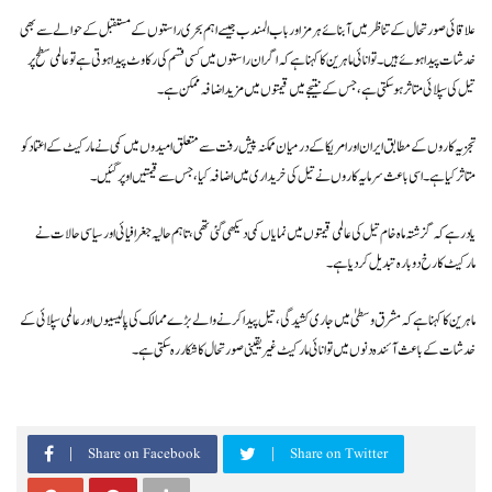
علاقائی صورتحال کے تناظر میں آبنائے ہرمز اور باب المندب جیسے اہم بحری راستوں کے مستقبل کے حوالے سے بھی
خدشات پیدا ہوئے ہیں۔ توانائی ماہرین کا کہنا ہے کہ اگر ان راستوں میں کسی قسم کی رکاوٹ پیدا ہوتی ہے تو عالمی سطح پر
تیل کی سپلائی متاثر ہو سکتی ہے، جس کے نتیجے میں قیمتوں میں مزید اضافہ ممکن ہے۔
تجزیہ کاروں کے مطابق ایران اور امریکا کے درمیان ممکنہ پیش رفت سے متعلق امیدوں میں کمی نے مارکیٹ کے اعتماد کو
متاثر کیا ہے۔ اسی باعث سرمایہ کاروں نے تیل کی خریداری میں اضافہ کیا، جس سے قیمتیں اوپر گئیں۔
یاد رہے کہ گزشتہ ماہ خام تیل کی عالمی قیمتوں میں نمایاں کمی دیکھی گئی تھی، تاہم حالیہ جغرافیائی اور سیاسی حالات نے
مارکیٹ کا رخ دوبارہ تبدیل کر دیا ہے۔
ماہرین کا کہنا ہے کہ مشرق وسطیٰ میں جاری کشیدگی، تیل پیدا کرنے والے بڑے ممالک کی پالیسیوں اور عالمی سپلائی کے
خدشات کے باعث آئندہ دنوں میں توانائی مارکیٹ غیر یقینی صورتحال کا شکار رہ سکتی ہے۔
Share on Facebook
Share on Twitter