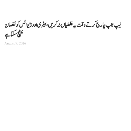
لیپ ٹاپ چارج کرتے وقت یہ غلطیاں نہ کریں، بیٹری اور ڈیوائس کو نقصان
پہنچ سکتا ہے
August 9, 2026