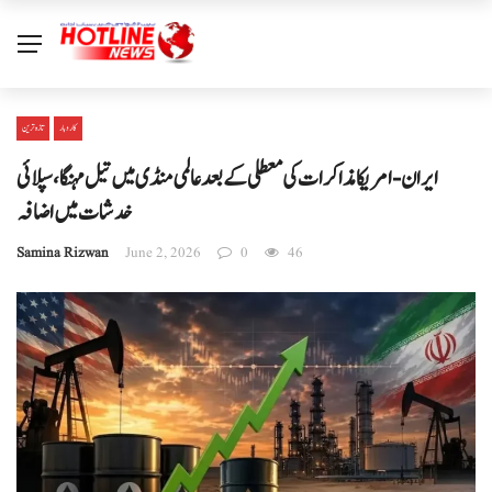
کاروبار
تازہ ترین
ایران-امریکا مذاکرات کی معطلی کے بعد عالمی منڈی میں تیل مہنگا، سپلائی
خدشات میں اضافہ
Samina Rizwan
June 2, 2026
0
46