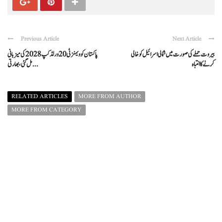
Previous Article
Next Article
بیروت حملے کی صورت میں شمالی اسرائیل کو خالی
پاکستان کو ویمنز ٹی20 ورلڈ کپ 2028 کی میزبانی
کرنے کا انتباہ
مل گئی، بھارتی ...
RELATED ARTICLES
MORE FROM AUTHOR
MORE FROM CATEGORY