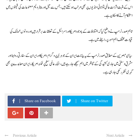
اس کے مثبت اثرات عالمی توانائی منڈیوں پر بھی مرتب ہو سکتے ہیں، جس سے تیل اور پیٹرولیم مصنوعات کی قیمتوں میں
استحکام آنے کا امکان ہے۔
تاہم صدر ٹرمپ نے واضح کیا کہ اختلافات کے باوجود امریکا اور اسرائیل کے تعلقات برقرار ہیں اور دونوں ممالک کی
قیادت مختلف اہم امور پر رابطے میں ہے۔
سیاسی مبصرین کے مطابق صدر ٹرمپ کے یہ بیانات ایران کے جوہری پروگرام، امریکا اور ایران کے سفارتی روابط اور
مشرقِ وسطیٰ میں جاری کشیدگی کے تناظر میں اہم سمجھے جا رہے ہیں، جبکہ عالمی سطح پر ممکنہ امریکا۔ایران معاہدے پر بھی
گہری نظر رکھی جا رہی ہے۔
Share on Facebook
Share on Twitter
Previous Article
Next Article