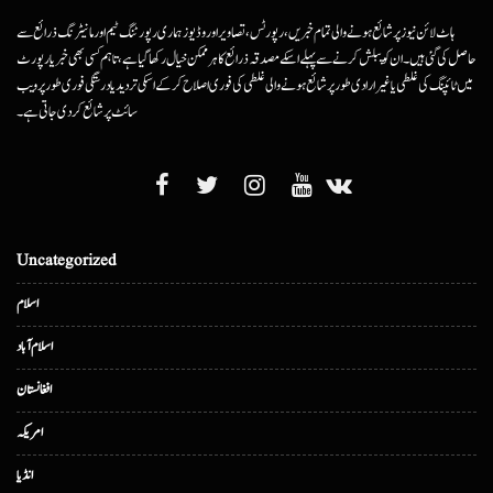
ہاٹ لائن نیوز پر شائع ہونے والی تمام خبریں، رپورٹس، تصاویر اور وڈیوز ہماری رپورٹنگ ٹیم اور مانیٹرنگ ذرائع سے
حاصل کی گئی ہیں۔ ان کو پبلش کرنے سے پہلے اسکے مصدقہ ذرائع کا ہرممکن خیال رکھا گیا ہے، تاہم کسی بھی خبر یا رپورٹ
میں ٹائپنگ کی غلطی یا غیرارادی طور پر شائع ہونے والی غلطی کی فوری اصلاح کرکے اسکی تردید یا درستگی فوری طور پر ویب
سائٹ پر شائع کردی جاتی ہے۔
Uncategorized
اسلام
اسلام آباد
افغانستان
امریکہ
انڈیا