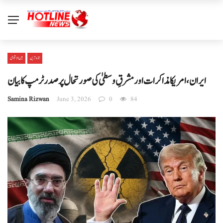
تازہ ترین
بین الا قوامی
ایران، امریکا مذاکرات اور مشرقِ وسطیٰ کی صورتحال پر صدر ٹرمپ کا بیان
Samina Rizwan
June 3, 2026
0
84