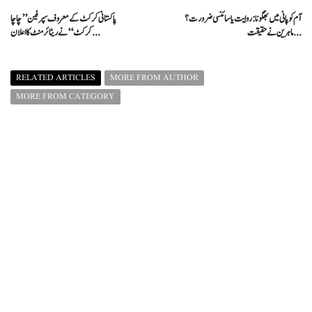
آم کو پانی میں بھگونا: روایت یا سائنسی ضرورت؟
پاکستانی کرکٹ کے معروف سپر فین ’’چاچا
ماہرین نے حقیقت ...
کرکٹ‘‘ نے ریٹائرمنٹ کا اعلان ...
RELATED ARTICLES
MORE FROM AUTHOR
MORE FROM CATEGORY