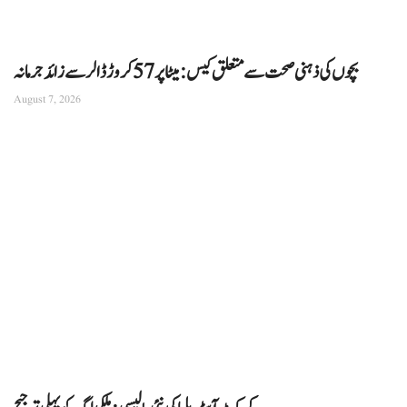
بچوں کی ذہنی صحت سے متعلق کیس: میٹا پر 57 کروڑ ڈالر سے زائد جرمانہ
August 7, 2026