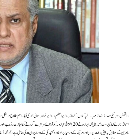
واشنگٹن: امریکی صدر ڈونلڈ ٹرمپ نے پاکستان کے نائب وزیر اعظم اور وزیر خزانہ اسحاق ڈار کی ایک اہم اطلاع سوشل میڈیا 
اسحاق ڈار نے اپنی پوسٹ میں بتایا کہ ایران نے 20 پاکستانی جہازوں کو آبنائے ہرمز سے گزرنے کی اجازت دی ہے، اور روزانہ دو پاکستانی جہازوں کو اس اہم تجارتی راستے سے گزرنے کی سہولت فراہم کی جائے گی۔
ماہرین کے مطابق یہ پیش رفت ایران اور امریکہ کے درمیان موجودہ کشیدگی کے دوران اہمیت کی حامل ہے، کیونکہ آبن