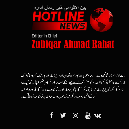
ہاٹ لائن نیوز پر شائع ہونے والی تمام خبریں، رپورٹس، تصاویر اور وڈیوز ہماری رپورٹنگ ٹیم اور مانیٹرنگ
ذرائع سے حاصل کی گئی ہیں۔ ان کو پبلش کرنے سے پہلے اسکے مصدقہ ذرائع کا ہرممکن خیال رکھا گیا ہے،
تاہم کسی بھی خبر یا رپورٹ میں ٹائپنگ کی غلطی یا غیرارادی طور پر شائع ہونے والی غلطی کی فوری اصلاح
کرکے اسکی تردید یا درستگی فوری طور پر ویب سائٹ پر شائع کردی جاتی ہے۔