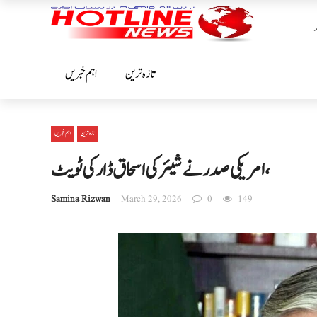
تازہ ترین
اہم خبریں
تازہ ترین
اہم خبریں
امریکی صدر نے شیئر کی اسحاق ڈار کی ٹویٹ،
Samina Rizwan
March 29, 2026
0
149