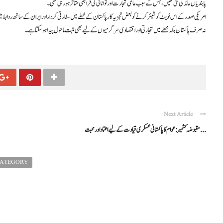
پابندیاں عائد کی گئی تھیں، جس کے سبب عالمی تجارت اور توانائی کی فراہمی متاثر ہو رہی تھی۔
امریکی صدر کے اس ٹویٹ کو شیئر کرنے کو بعض تجزیہ کار پاکستان کے خطے میں سفارتی کردار اور ایران کے ساتھ روابط م
نہ صرف پاکستان بلکہ خطے میں تجارتی اور اقتصادی سرگرمیوں کے لیے بھی مثبت ماحول پیدا ہو سکتا ہے۔
Next Article
مقبوضہ کشمیر: عوام کا پاکستانی عسکری قیادت کے لیے اعتماد اور محبت ...
CATEGORY