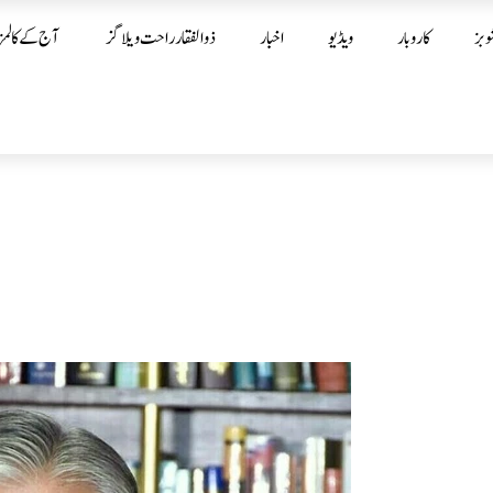
وبز
کاروبار
ویڈیو
اخبار
ذوالفقار راحت ویلاگز
آج کے کالمز