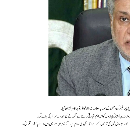
پر شیئر کی، جس کے بعد یہ معاملہ بین الاقوامی توجہ کا مرکز بن گیا۔
ائے ہرمز عالمی تیل کی ترسیل کے لیے ایک کلیدی مقام ہے۔ گزشتہ عرصے میں اس راستے پر سخت نگرانی اور