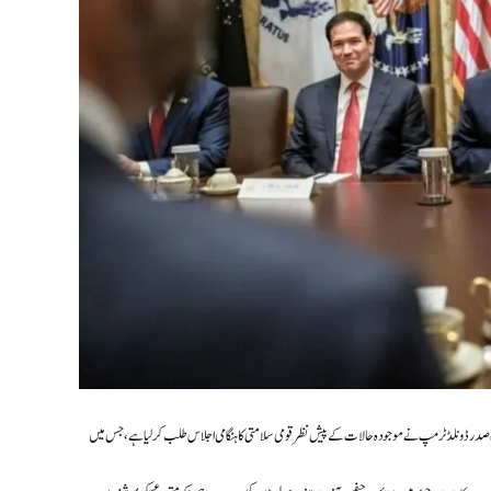
یکی صدر ڈونلڈ ٹرمپ نے موجودہ حالات کے پیش نظر قومی سلامتی کا ہنگامی اجلاس طلب کر لیا ہے، جس میں