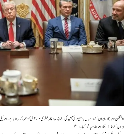
واشنگٹن: امریکا اور ایران کے درمیان بڑھتی ہوئی کشیدگی نے ایک بار پھر خطے کی صورتحال کو خطرناک بنا دیا ہے۔ امر
ایران کے خلاف ممکنہ اقدامات پر غور کیا جائے گا۔