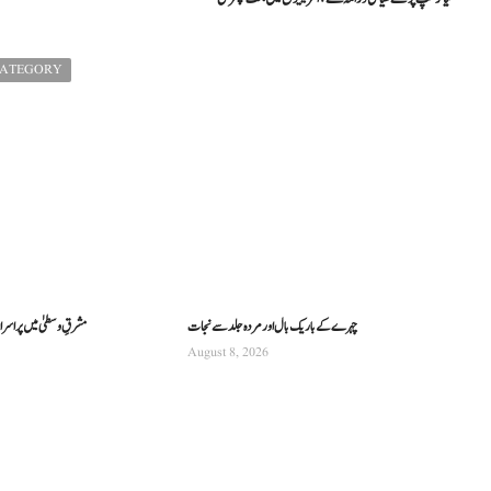
CATEGORY
چہرے کے باریک بال اور مردہ جلد سے نجات
مشرقِ وسطیٰ میں پراسرار 
August 8, 2026