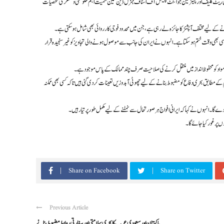
جان ریٹ کلیف اور چیئرمین جوائنٹ چیفس آف اسٹاف جنرل ڈین کین سمیت اہم حکومتی و عسکری شخصیات
 کے لیے مختلف آپشنز کا جائزہ لے رہی ہے، جن میں محدود فوجی کارروائی بھی شامل ہو سکتی ہے۔
سی بھی وقت ختم ہو سکتا ہے۔ انہوں نے ایران کی جانب سے موصول ہونے والی تجاویز کو غیر سنجیدہ قرار
وہری مواد کو محفوظ انداز میں منتقل کرنے کی صلاحیت صرف چند ممالک کے پاس موجود ہے۔
 مطابق بحری دفاع کو مضبوط بنانے کے لیے چھوٹی آبدوزیں تعینات کر دی گئی ہیں تاکہ کسی بھی ممکنہ
 دے گا۔ انہوں نے کہا کہ ایرانی افواج ہر صورتحال سے نمٹنے کے لیے مکمل طور پر تیار ہیں۔
پر غور کیا جائے گا۔
Share on Facebook
Share on Twitter
Previous Article
پاکستان اور سعودی عرب کا بحری سلامتی اور سفارتی روابط مضبوط بنانے ...