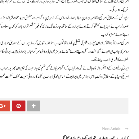
امریکی ذرائع ابلاغ کے مطابق اجلاس میں نائب صدر جے ڈی وینس، وزیر خارجہ مارکو روبیو، سی آئی اے کے سربراہ 
شریک ہوں گی۔
رپورٹس کے مطابق امریکی انتظامیہ ایران پر دباؤ بڑھانے اور اس کے جوہری پروگرام سے متعلق مزید سخت شرائط منوانے
صدر ٹرمپ نے میڈیا سے گفتگو کرتے ہوئے ایران کے ساتھ جاری جنگ بندی کو غیر مستحکم قرار دیا اور کہا کہ یہ معاہدہ ک
دیتے ہوئے مسترد کر دیا۔
امریکی صدر کا کہنا تھا کہ ایران پہلے یورینیم کی منتقلی پر آمادہ تھا لیکن اب مؤقف تبدیل کر رہا ہے۔ ان کے مطابق ج
دوسری جانب ایران نے بھی سخت ردعمل دیتے ہوئے آبنائے ہرمز میں اپنی دفاعی سرگرمیاں بڑھا دی ہیں۔ ایرانی حکام کے
خطرے کا فوری جواب دیا جا سکے۔
ایرانی پارلیمنٹ کے اسپیکر باقر قالیباف نے خبردار کیا ہے کہ اگر امریکا نے کسی قسم کی جارحیت کی تو ایران بھرپور جواب
امریکی میڈیا کے مطابق وائٹ ہاؤس اجلاس میں ایران کے حساس فوجی اہداف پر ممکنہ کارروائی سمیت مختلف حکمت عملیوں 
Next Article
کیا ٹرمپ پر حملے سیاسی ڈرامہ تھے؟ امریکیوں میں بحث چھڑ گئی