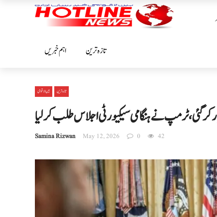
تازہ ترین
اہم خبریں
تازہ ترین
بین الا قوامی
ر کر گئی، ٹرمپ نے ہنگامی سیکیورٹی اجلاس طلب کر لیا
Samina Rizwan
May 12, 2026
0
42