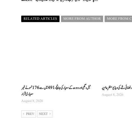
RELATED ARTICLES
MORE FROM AUTHOR
MORE FROM 
فضائی شے کی ویڈیو منظرِ عام پر
تیل، گھی اور دودھ کے معیار کی جانچ، 491 میں سے 176 نمونے غیر
معیاری قرار
August 8, 2026
August 8, 2026
PREV
NEXT