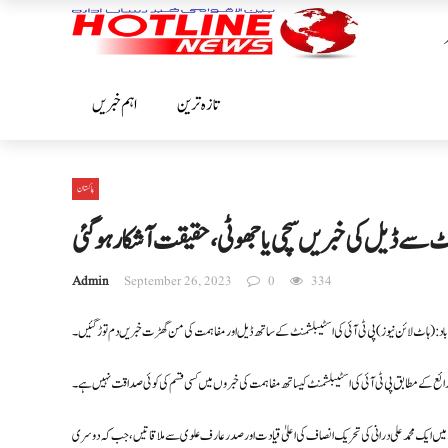
تازہ ترین
اہم خبریں
پاکستان
ٹ سے ڈیل کی خبریں سچی یاجھوٹی، حقیقت آشکارہوگئی
Admin
September 26, 2023
0
334
باد: (ہاٹ لائن نیوز) پی ٹی آئی کی اسٹیبلشمنٹ کے ساتھ ڈیل اور مفاہمت کی من گھڑت خبریں دم توڑ گئیں ۔
ائع کے مطابق پی ٹی آئی کی اسٹیبلشمنٹ کیساتھ مفاہمت کی خبروں میں کسی قسم کی کوئی صداقت نہیں ہے۔
کوشش کی جا رہی ہے ، جن میں ایک محمد علی درانی کی تحریک انصاف کی اعلیٰ قیادت اور صدر عارف علوی سے ملاقاتیں، جب کہ دوسری