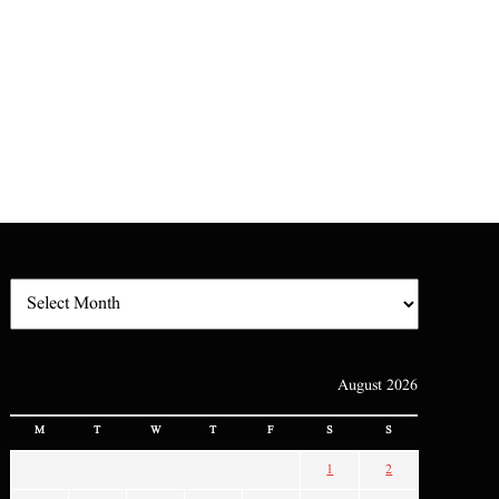
August 2026
M
T
W
T
F
S
S
1
2