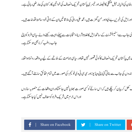
ان کی اڈیالہ جیل منتقلی کا فیصلہ اور تیسری پاکستان تحریک انصاف کی خواتین کارکنان کی عارضی رہائی ہے۔
ڈیل کی خبریں بے بنیاد اور من گھڑت ہیں، محمد علی درانی کی ملاقاتیں ان کے ذاتی خود ساختہ اقدامات ہیں ۔
 جانب سے اسٹیبلشمنٹ کے ساتھ ڈیل کا غلط تاثر دینا ، انتخابات سے پہلے اہمیت رکھنے والے سیاسی افراد کو اپنی
جانب راغب کرنا بھی ہو سکتا ہے۔
ں پاکستان تحریک انصاف کا کوئی قصور نہیں تھا اور سیاسی جماعت کے خاتمے کے لیے یہ واقعہ رونما ہوا تھا ۔
ئی کے واقعات کے حوالے سے پاک فوج کا مؤقف کھل کربیان کر چکے ہیں کہ اس سانحے کو کسی صورت بھلایا نہیں جا سکتا اور ان واقعات کے منصوبہ سازوں
اور اس جرم میں شریک افراد کو معاف نہیں کیا جاسکتا ہے ۔
Share on Facebook
Share on Twitter