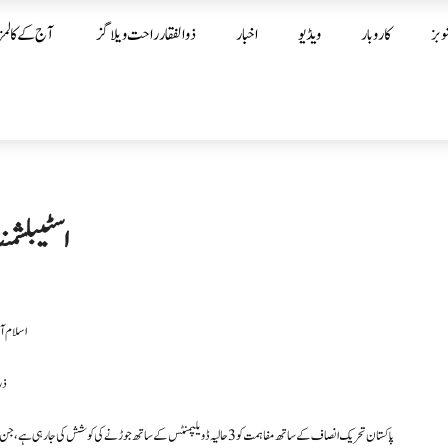
وبز
کاروبار
ویڈیو
اخبار
ذوالفقار راحت ویلاگز
آج کے کالمز
اسٹیبلشمن
اسلام آ
ذر
پاکستان تحریک انصاف کےساتھ مفاہمت کو 3 حالیہ ڈویلپمنٹس کے ساتھ جوڑنے کی 