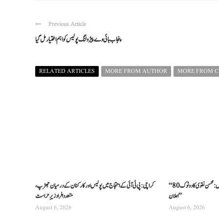
Previous Article
پنجاب ہائی وے پیڑولنگ پولیس کو اہم اختیار مل گیا
RELATED ARTICLES
MORE FROM AUTHOR
MORE FROM 
“80 سالہ نظام ناکام، بڑی اصلاحات ناگزیر ہیں: محسن نقوی کا دوٹوک
کراچی: پی ٹی آئی کے احتجاج میں پولیس اور کارکنان کے درمیان جھڑپ،
اعلان”
متعدد افراد زیرِ حراست
August 6, 2026
August 6, 2026