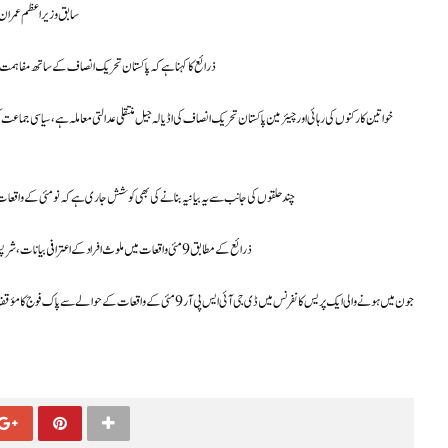
سابق وزیر اعظم عمران خ
ذرائع کا کہنا ہے کہ پاکستان تحریک انصاف کے ساتھ مفاہمت اور 
خواتین کارکنوں کی رہائی اور چیئرمین پاکستان تحریک انصاف کی اڈیالہ جیل منتقلی عدالتی معاملہ ہے، سیاسی جماعت کی
چند حلقوں کی جانب سے یہ بیانیہ بنانے کی بھی کوشش جاری ہے کہ نو مئی کے واقعات می
ذرائع کے مطابق 9 مئی واقعات میں ملوث افراد کے اعترافی بیانات ، شرپسندوں کی جانب سے بنائی گئی اپنی ویڈیوز اور سی سی ٹی وی فوٹیجزکی صورت میں تمام حقائق سامنے آ گئے ہیں ۔
جون میں ہونے والی ایک پریس کانفرنس میں ڈی جی آئی ایس پی آر 9 م