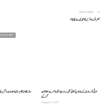
Next Article
خطرناک وائرس کا تیزی سے پھیلاؤ
CATEGORY
حوثی ناکہ بندی کے باوجود پاکستانی تیل بردار جہاز بحیرہ احمر سے بحفاظت
گزر گئے
August 5, 2026