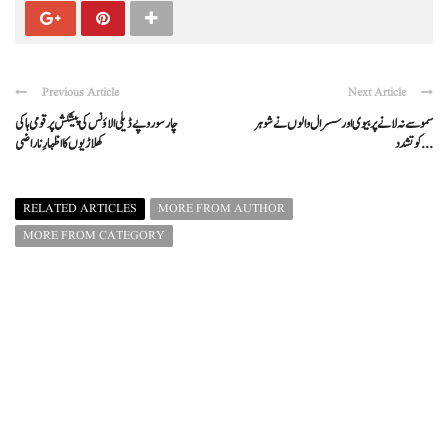
Previous Article
Next Article
سموسے نہ لانے پر بیوی اور سسرال والوں نے شوہر
چارسوروپے ڈیلی الاؤنس کی پیشکش پر قومی ہاکی
کو تشدد ...
کھلاڑیوں کا اظہارِ ناراضی
RELATED ARTICLES
MORE FROM AUTHOR
MORE FROM CATEGORY