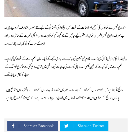
سندھ پولیس نے تھانوں کی سطح پر اصلاحات کے تحت ایس ایچ اوز کی تعیناتی کے لیے نئے اصول متعارف کرا دیے ہیں۔
اب صرف وہی پولیس افسران تھانیدار مقرر کیے جائیں گے جو کم از کم گریجویٹ ہوں، اچھی شہرت کے حامل ہوں اور
ان کے خلاف کوئی مجرمانہ ریکارڈ نہ ہو۔
یہ فیصلہ انسپکٹر جنرل (آئی جی) سندھ غلام نبی میمن کی جانب سے جاری کیے گئے ایک حالیہ حکم نامے کے تحت کیا گیا ہے۔
حکم نامے میں کہا گیا ہے کہ نئی پالیسی سندھ ہائی کورٹ کی ہدایات کی روشنی میں ترتیب دی گئی ہے تاکہ پولیسنگ کے
معیار کو بہتر بنایا جا سکے۔
ذرائع کا کہنا ہے کہ نئے اصولوں کے نفاذ کے بعد سندھ بھر میں متعدد تھانیداروں کے تبادلے یا تقرریاں متوقع ہیں۔
پولیس ذرائع کے مطابق اس اقدام کا مقصد تھانوں میں شفافیت، پیشہ ورانہ رویے اور عوامی اعتماد کو فروغ دینا ہے۔
Share on Facebook
Share on Twitter