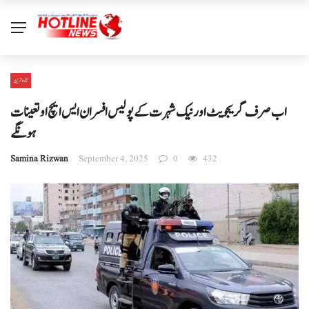
تازہ ترین
اب صرف گریجویٹ اور نیک شہرت کے پولیس افسران ایس ایچ او تعینات
ہونگے
Samina Rizwan
September 4, 2025
0
432