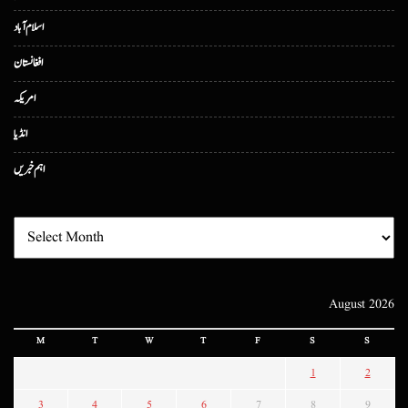
اسلام آباد
افغانستان
امریکہ
انڈیا
اہم خبریں
August 2026
M
T
W
T
F
S
S
1
2
3
4
5
6
7
8
9