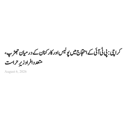
کراچی: پی ٹی آئی کے احتجاج میں پولیس اور کارکنان کے درمیان جھڑپ،
متعدد افراد زیرِ حراست
August 6, 2026