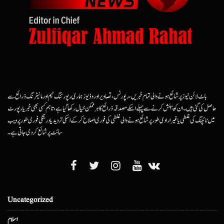
ہاٹ لائن نیوز پر شائع ہونے والی تمام خبریں، رپورٹس، تصاویر اور وڈیوز ہماری رپورٹنگ ٹیم اور مانیٹرنگ ذرائع سے
حاصل کی گئی ہیں۔ ان کو پبلش کرنے سے پہلے اسکے مصدقہ ذرائع کا ہرممکن خیال رکھا گیا ہے، تاہم کسی بھی خبر یا رپورٹ
میں ٹائپنگ کی غلطی یا غیرارادی طور پر شائع ہونے والی غلطی کی فوری اصلاح کرکے اسکی تردید یا درستگی فوری طور پر ویب
سائٹ پر شائع کردی جاتی ہے۔
Uncategorized
اسلام