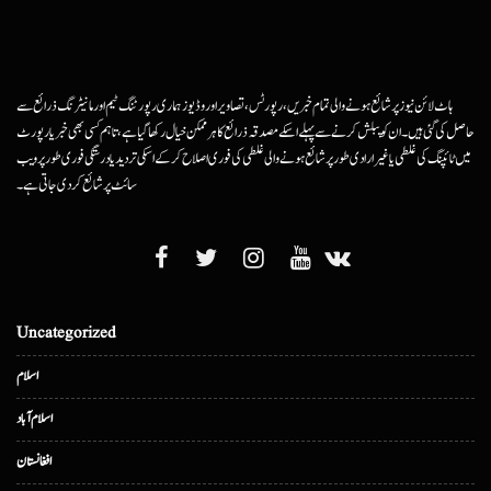
ہاٹ لائن نیوز پر شائع ہونے والی تمام خبریں، رپورٹس، تصاویر اور وڈیوز ہماری رپورٹنگ ٹیم اور مانیٹرنگ ذرائع سے
حاصل کی گئی ہیں۔ ان کو پبلش کرنے سے پہلے اسکے مصدقہ ذرائع کا ہرممکن خیال رکھا گیا ہے، تاہم کسی بھی خبر یا رپورٹ
میں ٹائپنگ کی غلطی یا غیرارادی طور پر شائع ہونے والی غلطی کی فوری اصلاح کرکے اسکی تردید یا درستگی فوری طور پر ویب
سائٹ پر شائع کردی جاتی ہے۔
Uncategorized
اسلام
اسلام آباد
افغانستان