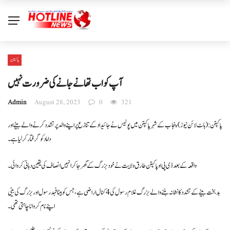
پاکستان
آپ کو اب تھانے جانے کی ضرورت نہیں
Admin
August 28, 2023
0
321
پاکپتن: ( ہاٹ لائن نیوز) پنجاب کے شہر پاکپتن میں پولیس نے جائیداد کے تنازع پر اپنے والد پر تشدد کرنے والے بیٹے اور
داماد کو گرفتار کرلیا ہے ۔
واقعہ کے بعد ڈی پی او پاکپتن طارق ولایت نے خود بزرگ کے گھر جاکر انہیں انصاف کی یقین دہانی کروائی۔
بد بخت بیٹے کے تشدد کا نشانہ بننے والے بزرگ غلام رسول کی 4 کنال اراضی ہے ، جس کو بیٹا فہد رسول اور بزرگ کی بیٹی
اپنے نام کروانا چاہتی تھی۔