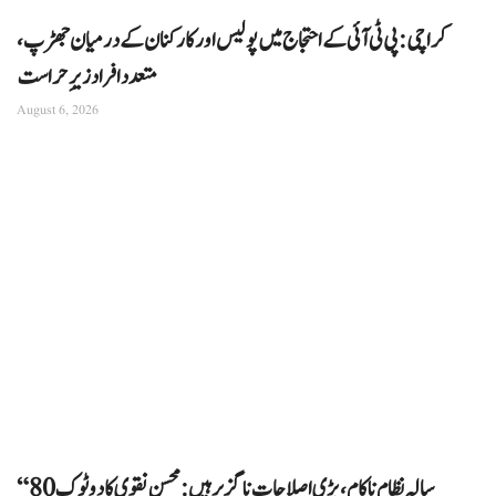
کراچی: پی ٹی آئی کے احتجاج میں پولیس اور کارکنان کے درمیان جھڑپ،
متعدد افراد زیرِ حراست
August 6, 2026
“80 سالہ نظام ناکام، بڑی اصلاحات ناگزیر ہیں: محسن نقوی کا دوٹوک