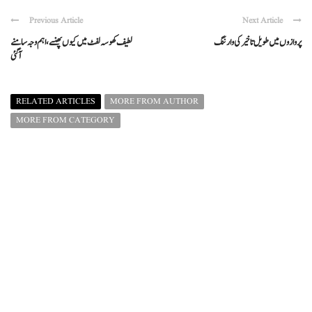
Previous Article
Next Article
پروازوں میں طویل تاخیر کی وارننگ
لطیف کھوسہ لفٹ میں کیوں پھنسے ، اہم وجہ سامنے
آگئی
RELATED ARTICLES
MORE FROM AUTHOR
MORE FROM CATEGORY