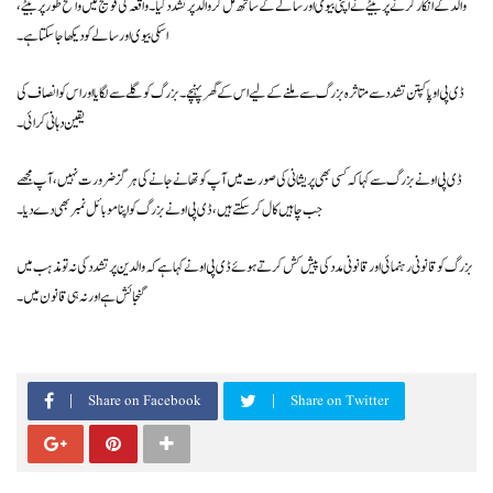
والد کے انکار کرنےپر بیٹے نے اپنی بیوی اور سالے کے ساتھ مل کر والد پر تشدد کیا۔ واقعہ کی فوٹیج میں واضح طور پر بیٹے،
اسکی بیوی اور سالے کو دیکھا جاسکتا ہے۔
ڈی پی او پاکپتن تشدد سے متاثرہ بزرگ سے ملنے کے لیے اس کے گھر پہنچے۔ بزرگ کو گلے سے لگایا اور اس کو انصاف کی
یقین دہانی کرائی۔
ڈی پی او نے بزرگ سے کہا کہ کسی بھی پریشانی کی صورت میں آپ کو تھانے جانے کی ہرگز ضرورت نہیں، آپ مجھے
جب چاہیں کال کر سکتے ہیں، ڈی پی او نے بزرگ کو اپنا موبائل نمبر بھی دے دیا۔
بزرگ کو قانونی رہنمائی اور قانونی مدد کی پیش کش کرتے ہوئے ڈی پی او نے کہا ہے کہ والدین پر تشدد کی نہ تو مذہب میں
گنجائش ہے اور نہ ہی قانون میں۔
Share on Facebook
Share on Twitter