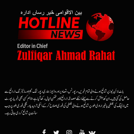
ہاٹ لائن نیوز پر شائع ہونے والی تمام خبریں، رپورٹس، تصاویر اور وڈیوز ہماری رپورٹنگ ٹیم اور مانیٹرنگ ذرائع سے
حاصل کی گئی ہیں۔ ان کو پبلش کرنے سے پہلے اسکے مصدقہ ذرائع کا ہرممکن خیال رکھا گیا ہے، تاہم کسی بھی خبر یا رپورٹ
میں ٹائپنگ کی غلطی یا غیرارادی طور پر شائع ہونے والی غلطی کی فوری اصلاح کرکے اسکی تردید یا درستگی فوری طور پر ویب
سائٹ پر شائع کردی جاتی ہے۔