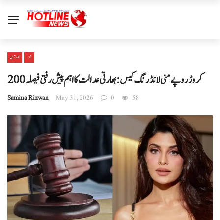
شوبز
تازہ ترین
200 کروڑ روپے منی لانڈرنگ کیس: بھارتی عدالت کا اہم پیش رفتی فیصلہ
Samina Rizwan
May 31, 2026
0
58