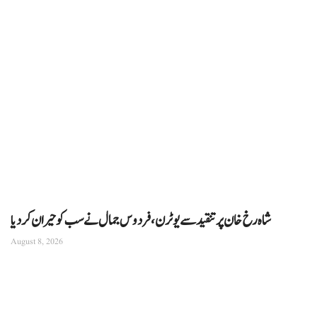
شاہ رخ خان پر تنقید سے یوٹرن، فردوس جمال نے سب کو حیران کردیا
August 8, 2026