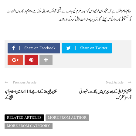
حکام کا مؤقف ہے کہ جیکولین فرنینڈس کو مبینہ ملزم کی جانب سے قیمتی تحائف اور مالی فوائد ملے، تاہم اداکارہ ان الزامات
کی تفتیشی کارروائی میں پہلے بھی تردید یا وضاحت پیش کرتی رہی ہیں۔
Share on Facebook
Share on Twitter
Previous Article
Next Article
چیمپئنز ٹرافی کے بعد پیرس میں ہنگامے، سکیورٹی
پہلی حج پرواز کے ذریعے 114 عازمین اسلام آباد
فورسز متحرک
پہنچ گئے
RELATED ARTICLES
MORE FROM AUTHOR
MORE FROM CATEGORY