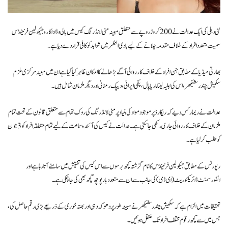
نئی دہلی کی ایک عدالت نے 200 کروڑ روپے سے متعلق مبینہ منی لانڈرنگ کیس میں بالی وڈ اداکارہ جیکولین فرنینڈس
سمیت متعدد افراد کے خلاف مقدمہ چلانے کے لیے بادی النظر میں شواہد کو کافی قرار دے دیا ہے۔
بھارتی میڈیا کے مطابق جن افراد کے خلاف کارروائی آگے بڑھانے کا امکان ظاہر کیا گیا ہے ان میں مبینہ مرکزی ملزم
سکیش چندر شیکھر، اس کی اہلیہ لینا ماریا پال، پنکی ایرانی، دیپک رمنانی اور دیگر ملزمان شامل ہیں۔
عدالت نے ریمارکس دیے کہ ریکارڈ پر موجود مواد کی بنیاد پر منی لانڈرنگ کی روک تھام سے متعلق قانون کے تحت تمام
ملزمان کے خلاف کارروائی جاری رکھی جا سکتی ہے۔ عدالت نے کیس کی آئندہ سماعت کے لیے تمام متعلقہ افراد کو 3 جون
کو طلب کر لیا ہے۔
رپورٹس کے مطابق جیکولین فرنینڈس کا نام گزشتہ کچھ برسوں سے اس کیس کی تفتیش میں سامنے آتا رہا ہے اور
انفورسمنٹ ڈائریکٹوریٹ (ای ڈی) کی جانب سے ان سے متعدد بار پوچھ گچھ بھی کی جا چکی ہے۔
تحقیقات میں الزام ہے کہ سکیش چندر شیکھر نے مبینہ طور پر دھوکہ دہی اور بھتہ خوری کے ذریعے بڑی رقم حاصل کی،
جس میں سے کچھ رقوم مختلف افراد تک منتقل ہوئیں۔