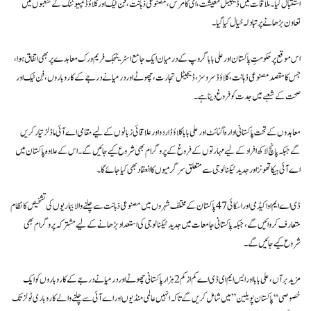
استقبال کیا۔ ملاقات میں ڈیجیٹل معیشت، ای کامرس، مصنوعی ذہانت، فِن ٹیک اور کلاؤڈ کمپیوٹنگ کے شعبوں میں
تعاون بڑھانے پر تبادلہ خیال کیا گیا۔
اس موقع پر حکومتِ پاکستان اور علی بابا گروپ کے درمیان ایک جامع اسٹریٹجک فریم ورک معاہدے پر بھی اتفاق ہوا،
جس کا مقصد مصنوعی ذہانت، کلاؤڈ سروسز، ڈیجیٹل تجارت، چھوٹے اور درمیانے درجے کے کاروباروں، فِن ٹیک اور
صحت کے شعبے میں جدت کو فروغ دینا ہے۔
معاہدوں کے تحت پاکستانی ادارہ اگنائٹ اور علی بابا کلاؤڈ اردو اور علاقائی زبانوں کے لیے مقامی اے آئی ماڈلز تیار کریں
گے جبکہ پانچ لاکھ افراد کے لیے مہارتوں کے فروغ کے پروگرام بھی شروع کیے جائیں گے۔ اس کے علاوہ پاکستان میں
اے آئی ہیکاتھونز اور جدید ٹیکنالوجی سے متعلق سرگرمیوں کا انعقاد بھی کیا جائے گا۔
ڈی اے ایم او اکیڈمی اور اسکائی 47 پاکستان کے مختلف شہروں میں مصنوعی ذہانت سے چلنے والا بیماریوں کی تشخیص کا نظام
متعارف کروائیں گے، جبکہ پاکستانی جامعات میں جدید ٹیکنالوجی کی استعداد بڑھانے کے لیے مشترکہ پروگرام بھی
شروع کیے جائیں گے۔
مزید برآں، علی بابا اور ایس ایم ای ڈی اے کم از کم 2 ہزار پاکستانی چھوٹے اور درمیانے درجے کے کاروباروں کو ایک
خصوصی “پاکستان پویلین” میں شامل کریں گے تاکہ انہیں عالمی منڈیوں اور اے آئی سے چلنے والے کاروباری ٹولز تک