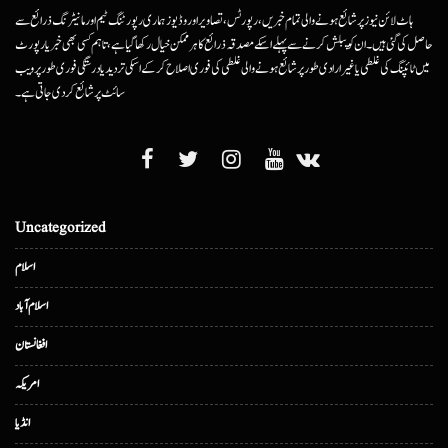
ہاٹ لائن نیوز پر شائع ہونے والی تمام خبریں، رپورٹس، تصاویر اور وڈیوز ہماری رپورٹنگ ٹیم اور مانیٹرنگ ذرائع سے
حاصل کی گئی ہیں۔ ان کو پبلش کرنے سے پہلے اسکے مصدقہ ذرائع کا ہرممکن خیال رکھا گیا ہے، تاہم کسی بھی خبر یا رپورٹ
میں ٹائپنگ کی غلطی یا غیرارادی طور پر شائع ہونے والی غلطی کی فوری اصلاح کرکے اسکی تردید یا درستگی فوری طور پر ویب
سائٹ پر شائع کردی جاتی ہے۔
Uncategorized
اسلام
اسلام آباد
افغانستان
امریکہ
انڈیا