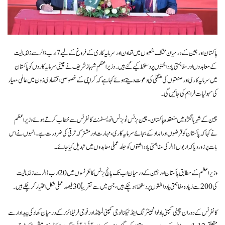
پاکستان اور چین کے درمیان مختلف شعبوں میں تعاون اور سرمایہ کاری کے فروغ کے لیے 7 ارب ڈالر سے زائد مالیت
کے معاہدوں اور مفاہمتی یادداشتوں پر دستخط کیے گئے ہیں۔ وزیراعظم شہباز شریف نے چینی سرمایہ کاروں کو پاکستان
میں سرمایہ کاری اور صنعتوں کی منتقلی کی دعوت دیتے ہوئے کہا ہے کہ کراچی کے خصوصی اقتصادی زون میں عالمی معیار
کی سہولیات فراہم کی جائیں گی۔
چین کے شہر ہانگژو میں منعقدہ پاکستان-چین بزنس ٹو بزنس انویسٹمنٹ کانفرنس سے خطاب کرتے ہوئے وزیراعظم
نے کہا کہ پاکستان کو قرضوں اور امداد کے بجائے سرمایہ کاری، مہارت اور مشترکہ ترقی کی ضرورت ہے۔ انہوں نے اس
بات پر زور دیا کہ اربوں ڈالر کی مفاہمتی یادداشتوں کو جلد عملی معاہدوں میں تبدیل کیا جائے۔
وزیراعظم کے مطابق پاکستان اور چین کے درمیان اب تک پانچ بزنس کانفرنسوں میں 20 ارب ڈالر سے زائد مالیت
کی 200 سے زیادہ مفاہمتی یادداشتوں پر دستخط ہو چکے ہیں، جن میں سے تقریباً 30 فیصد عملی شکل اختیار کر چکے ہیں۔
کانفرنس کے دوران چینی کمپنی ہاولو انجینئرنگ اینڈ ٹیکنالوجی کمپنی لمیٹڈ اور فوجی فرٹیلائزر کے درمیان کھاد کی پیداوار سے