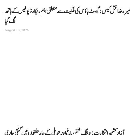
میر رضا قتل کیس: گیسٹ ہاؤس کی ملکیت سے متعلق اہم ریکارڈ پولیس کے ہاتھ
لگ گیا
August 10, 2026
آزاد کشمیر انتخابات: پولنگ ختم، باغ اور حویلی کے چار حلقوں میں گنتی جاری