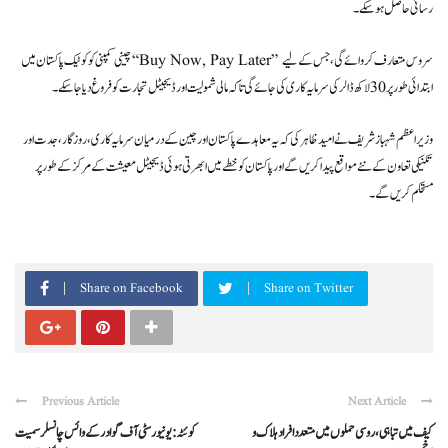
رسائی حاصل ہو سکے۔
چینی کمپنی کوکو ٹیک پاکستان میں “Buy Now, Pay Later” سروس متعارف کروائے گی، جس کے لیے
ابتدائی طور پر 30 لاکھ ڈالر کی سرمایہ کاری کی جائے گی تاکہ مالی شمولیت اور ڈیجیٹل تجارت کو فروغ دیا جا سکے۔
وزیراعظم شہباز شریف نے امید ظاہر کی کہ یہ معاہدے پاکستان اور چین کے درمیان سرمایہ کاری، روزگار، جدت اور
تکنیکی تعاون کے نئے مواقع پیدا کریں گے اور پاکستان کو خطے میں ابھرتی ہوئی ڈیجیٹل معیشت کے مرکز کے طور پر
مستحکم کریں گے۔
Share on Facebook
Share on Twitter
Previous Article
Next Article
کیف میں تباہی، روسی حملوں میں متعدد افراد ہلاک و
کوئٹہ: یونیورسٹی آف گوادر کے وائس چانسلر سمیت