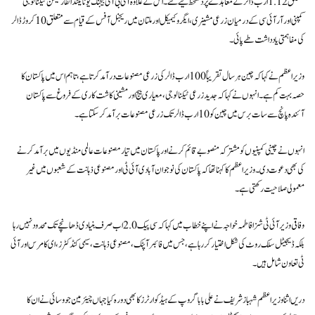
متعلق 1.12 ارب ڈالر کے معاہدے پر دستخط کیے گئے۔ اس کے علاوہ آئی بی آئی بیجنگ یونائیٹڈ انفارمیشن ٹیکنالوجی
کمپنی اور آر آئی سی کے درمیان زرعی مشینری، ایگرو کیمیکل اور ملتان میں ریجنل آفس کے قیام سے متعلق 10 کروڑ ڈالر
کی مفاہمتی یادداشت طے پائی۔
وزیراعظم نے کہا کہ چین ہر سال تقریباً 100 ارب ڈالر کی زرعی مصنوعات درآمد کرتا ہے، تاہم اس میں پاکستان کا
حصہ بہت کم ہے۔ انہوں نے کہا کہ جدید زرعی ٹیکنالوجی، معیاری بیج اور مشینی کاشت کاری کے فروغ سے پاکستان
آئندہ پانچ سے سات برس میں چین کو 10 ارب ڈالر تک زرعی مصنوعات برآمد کر سکتا ہے۔
انہوں نے چینی کمپنیوں کو مشترکہ منصوبے قائم کرنے اور پاکستان میں تیار مصنوعات عالمی منڈیوں میں برآمد کرنے
کی بھی دعوت دی۔ وزیراعظم کا کہنا تھا کہ پاکستان کی نوجوان آبادی آئی ٹی اور مصنوعی ذہانت کے شعبوں میں غیر
معمولی صلاحیت رکھتی ہے۔
وفاقی وزیر آئی ٹی شزا فاطمہ خواجہ نے اپنے خطاب میں کہا کہ سی پیک 2.0 اب صرف بنیادی ڈھانچے تک محدود نہیں رہا
بلکہ ڈیجیٹل سلک روٹ کی شکل اختیار کر رہا ہے، جس میں فائبر آپٹک، مصنوعی ذہانت، سیمی کنڈکٹرز، ای کامرس اور آئی
ٹی تعاون شامل ہیں۔
دریں اثنا وزیراعظم شہباز شریف نے علی بابا گروپ کے ہیڈکوارٹرز کا بھی دورہ کیا جہاں چیئرمین جوو سائی نے ان کا