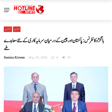
تازہ ترین
اہم خبریں
ہانگژو کانفرنس: پاکستان اور چین کے درمیان سرمایہ کاری کے نئے معاہدے
طے
Samina Rizwan
May 25, 2026
0
55