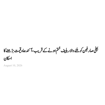
بجلی صارفین کو ملنے والا ریلیف ختم ہونے کے قریب، آئندہ ماہ قیمت بڑھنے کا
امکان
August 10, 2026