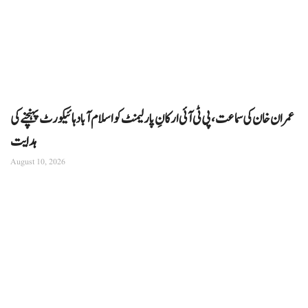
عمران خان کی سماعت، پی ٹی آئی ارکانِ پارلیمنٹ کو اسلام آباد ہائیکورٹ پہنچنے کی
ہدایت
August 10, 2026