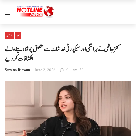
شوبز
تازہ ترین
کنزہ ہاشمی نے ہراسگی اور سیکیورٹی خدشات سے متعلق چونکا دینے والے
انکشافات کر دیے
Samina Rizwan
June 2, 2026
0
39