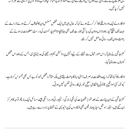
میں ملوث پائے گئے۔ ان کے بقول اس واقعے نے ان کے اعتماد کو شدید متاثر کیا اور اب وہ لوگوں پر آسانی سے بھروسہ
نہیں کر پاتیں۔
اداکارہ نے ایک اور واقعے کا ذکر کرتے ہوئے کہا کہ حال ہی میں ایک شخص مسلسل ان کا تعاقب کرتے ہوئے ڈرامے کے
سیٹ تک پہنچ گیا۔ بعد ازاں وہ ان کی رہائشی عمارت تک بھی جا پہنچا، تاہم اپارٹمنٹ کی درست معلومات نہ ہونے کے
باعث وہ ان تک رسائی حاصل نہیں کر سکا۔
کنزہ ہاشمی نے بتایا کہ اس صورتحال سے نمٹنے کے لیے انہیں پروڈکشن ٹیم اور عملے کی مدد لینا پڑی، جس کے بعد اس شخص
کو وہاں سے ہٹایا گیا۔
اداکارہ کا کہنا تھا کہ ایسے واقعات نہ صرف ذہنی دباؤ کا باعث بنتے ہیں بلکہ متاثرہ شخص خود کو بے بس بھی محسوس کرتا ہے،
کیونکہ کئی مواقع پر قانونی یا انتظامی سطح پر فوری کارروائی ممکن نہیں ہوتی۔
کنزہ ہاشمی کے ان بیانات کے بعد شوبز شخصیات کی نجی زندگی، سیکیورٹی اور ہراسگی جیسے مسائل ایک بار پھر توجہ کا مرکز
بن گئے ہیں، جبکہ سوشل میڈیا صارفین بھی فنکاروں کی پرائیویسی کے تحفظ پر زور دے رہے ہیں۔