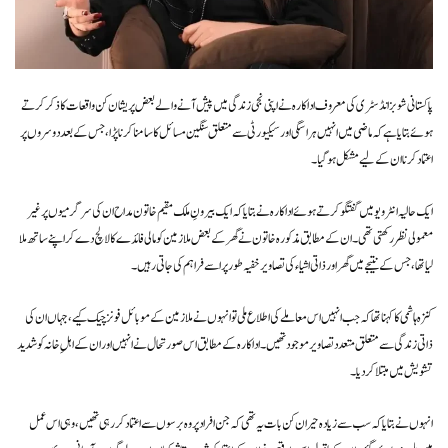
پاکستانی شوبز انڈسٹری کی معروف اداکارہ نے اپنی نجی زندگی میں پیش آنے والے بعض پریشان کن واقعات کا ذکر کرتے
ہوئے بتایا ہے کہ ماضی میں انہیں ہراسگی اور سیکیورٹی سے متعلق سنگین مسائل کا سامنا کرنا پڑا، جس کے بعد دوسروں پر
اعتماد کرنا ان کے لیے مشکل ہو گیا۔
ایک حالیہ انٹرویو میں گفتگو کرتے ہوئے اداکارہ نے بتایا کہ ایک بیرونِ ملک مقیم خاتون مداح ان کی سرگرمیوں پر غیر
معمولی نظر رکھتی تھی۔ ان کے مطابق مذکورہ خاتون نے گھر کے بعض ملازمین کو مالی فائدے کا لالچ دے کر اپنے ساتھ ملا
لیا تھا، جس کے نتیجے میں گھر اور ذاتی اشیاء کی تصاویر خفیہ طور پر اسے فراہم کی جاتی رہیں۔
کنزہ ہاشمی کا کہنا تھا کہ جب انہیں اس معاملے کی اطلاع ملی تو انہوں نے ملازمین کے موبائل فونز چیک کیے، جہاں ان کی
ذاتی زندگی سے متعلق متعدد تصاویر موجود تھیں۔ اداکارہ کے مطابق اس صورتحال نے انہیں اور ان کے اہلِ خانہ کو شدید
تشویش میں مبتلا کر دیا۔
انہوں نے بتایا کہ سب سے زیادہ حیران کن بات یہ تھی کہ جن افراد پر وہ برسوں سے اعتماد کر رہی تھیں، وہی اس عمل