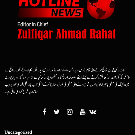
ہاٹ لائن نیوز پر شائع ہونے والی تمام خبریں، رپورٹس، تصاویر اور وڈیوز ہماری رپورٹنگ ٹیم اور مانیٹرنگ ذرائع سے
حاصل کی گئی ہیں۔ ان کو پبلش کرنے سے پہلے اسکے مصدقہ ذرائع کا ہرممکن خیال رکھا گیا ہے، تاہم کسی بھی خبر یا رپورٹ
میں ٹائپنگ کی غلطی یا غیرارادی طور پر شائع ہونے والی غلطی کی فوری اصلاح کرکے اسکی تردید یا درستگی فوری طور پر ویب
سائٹ پر شائع کردی جاتی ہے۔
Uncategorized