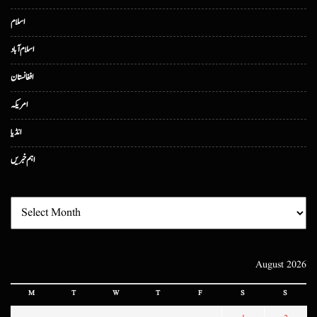
اسلام
اسلام آباد
افغانستان
امریکہ
انڈیا
اہم خبریں
August 2026
M
T
W
T
F
S
S