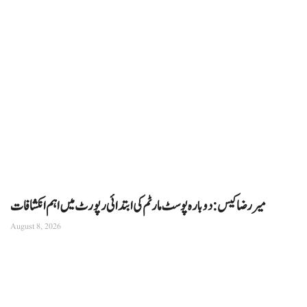
میر رضا کیس: دوبارہ پوسٹ مارٹم کی ابتدائی رپورٹ میں اہم انکشافات
August 8, 2026