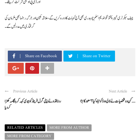
اور ڈی پی او بھی شرکت کرینگے۔
چیف سیکرٹری خیبرپختونخوا ندیم اسلم چوہدری بھی آج کوہاٹ کا دورہ کریں گے، علاقہ مکین اور جرگہ رہنما بھی ملزمان کی
گرفتاری میں مدد لیں گے۔
Share on Facebook
Share on Twitter
Previous Article
Next Article
کن دو شخصیات نے لالی ووڈ کو تباہ کیا؟ سعود کا بڑا ...
رونالڈو نے اپنی گرل فرینڈکو بیوی کہہ کر ہنگامہ کھڑا
کردیا
RELATED ARTICLES
MORE FROM AUTHOR
MORE FROM CATEGORY