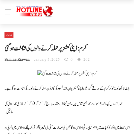
تازہ ترین
کرم : ڈپٹی کمشنر پرحملہ کرنےوالوں کی شناخت ہوگئی
Samina Rizwan
January 5, 2025
0
202
ہاٹ لائن نیوز : لوئر کرم کے علاقے بگن میں ڈپٹی کمشنر جاوید اللہ محسود کی گاڑی پر حملہ کرنے والوں کی شناخت ہو گئی ہے۔
حملہ آوروں کیساتھ 5 سہولت کار بھی شامل ہیں، جن کیخلاف مقدمہ درج کر کے گرفتار کر کے قانونی کارروائی کی
جائیگی۔
اس سلسلے میں اتوار کو کوہاٹ میں اہم سیکیورٹی اجلاس ہوگا جس کی صدارت آئی جی خیبرپختونخوا کرینگے، اجلاس میں آر پی او