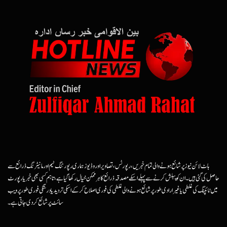
ہاٹ لائن نیوز پر شائع ہونے والی تمام خبریں، رپورٹس، تصاویر اور وڈیوز ہماری رپورٹنگ ٹیم اور مانیٹرنگ ذرائع سے
حاصل کی گئی ہیں۔ ان کو پبلش کرنے سے پہلے اسکے مصدقہ ذرائع کا ہرممکن خیال رکھا گیا ہے، تاہم کسی بھی خبر یا رپورٹ
میں ٹائپنگ کی غلطی یا غیرارادی طور پر شائع ہونے والی غلطی کی فوری اصلاح کرکے اسکی تردید یا درستگی فوری طور پر ویب
سائٹ پر شائع کردی جاتی ہے۔