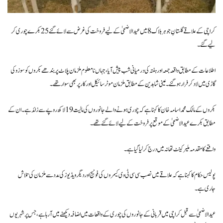
کراچی کے علاقے گلستانِ جوہر بلاک 8 میں عیدالاضحیٰ کے لیے فروخت کی غرض سے لائے گئے 25 بکرے چوری کر
لیے گئے۔
اطلاعات کے مطابق واقعہ جمعہ اور ہفتہ کی درمیانی شب پیش آیا، جہاں نامعلوم ملزمان پلاٹ پر بندھے بکروں کو سوزوکی
گاڑی میں لاد کر فرار ہوگئے۔ عینی شاہدین کے مطابق ملزمان موٹر سائیکل اور کار پر بھی سوار تھے۔
بکروں کے مالک محمد اسامہ خان کا کہنا ہے کہ چوری ہونے والے جانوروں کی مالیت 19 لاکھ روپے سے زائد ہے۔ ان کے
مطابق بکرے عیدالاضحیٰ کے موقع پر فروخت کے لیے لائے گئے تھے۔
واقعے کا مقدمہ ملیر کینٹ تھانہ میں درج کر لیا گیا ہے۔
پولیس حکام کا کہنا ہے کہ علاقے میں نصب سی سی ٹی وی کیمروں کی فوٹیج اور دیگر ویڈیوز کی مدد سے ملزمان کی تلاش
جاری ہے۔
عیدالاضحیٰ سے قبل کراچی میں قربانی کے جانوروں کی چوری کے واقعات میں اضافہ دیکھنے میں آ رہا ہے، جس پر شہریوں