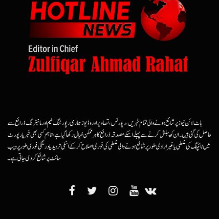
ہاٹ لائن نیوز پر شائع ہونے والی تمام خبریں، رپورٹس، تصاویر اور وڈیوز ہماری رپورٹنگ ٹیم اور مانیٹرنگ ذرائع سے
حاصل کی گئی ہیں۔ ان کو پبلش کرنے سے پہلے اسکے مصدقہ ذرائع کا ہرممکن خیال رکھا گیا ہے، تاہم کسی بھی خبر یا رپورٹ
میں ٹائپنگ کی غلطی یا غیرارادی طور پر شائع ہونے والی غلطی کی فوری اصلاح کرکے اسکی تردید یا درستگی فوری طور پر ویب
سائٹ پر شائع کردی جاتی ہے۔