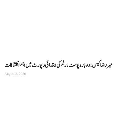
میر رضا کیس: دوبارہ پوسٹ مارٹم کی ابتدائی رپورٹ میں اہم انکشافات
August 8, 2026