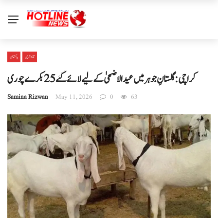
تازہ ترین
پاکستان
کراچی: گلستانِ جوہر میں عیدالاضحیٰ کے لیے لائے گئے 25 بکرے چوری
Samina Rizwan
May 11, 2026
0
63