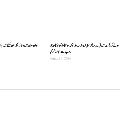
سونے کی قیمت میں ایک بار پھر نمایاں اضافہ، فی تولہ سونا 4 لاکھ 49 ہزار
مون سون میں دفاتر بھی بن سکتے ہیں بیما
روپے سے تجاوز کرگیا
August 6, 2026