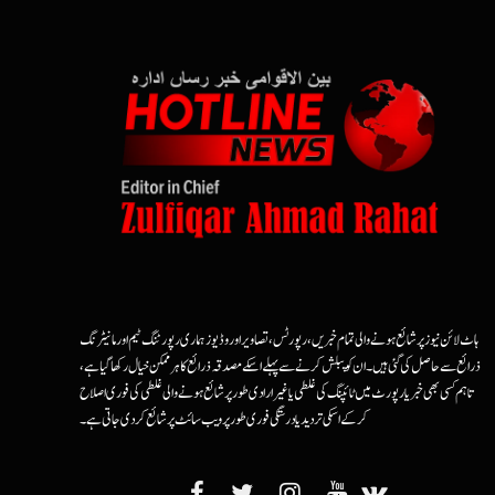
ہاٹ لائن نیوز پر شائع ہونے والی تمام خبریں، رپورٹس، تصاویر اور وڈیوز ہماری رپورٹنگ ٹیم اور مانیٹرنگ
ذرائع سے حاصل کی گئی ہیں۔ ان کو پبلش کرنے سے پہلے اسکے مصدقہ ذرائع کا ہرممکن خیال رکھا گیا ہے،
تاہم کسی بھی خبر یا رپورٹ میں ٹائپنگ کی غلطی یا غیرارادی طور پر شائع ہونے والی غلطی کی فوری اصلاح
کرکے اسکی تردید یا درستگی فوری طور پر ویب سائٹ پر شائع کردی جاتی ہے۔