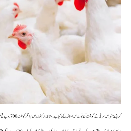
کراچی: شہر میں مرغی کے گوشت کی قیمت میں اضافہ دیکھا گیا ہے۔ مقامی مارکیٹوں میں برائلر گوشت 700 روپے فی کلو تک فروخت ہو رہا ہے، جبکہ زندہ برائلر مرغی 470 روپے فی کلو میں دستیاب ہے۔