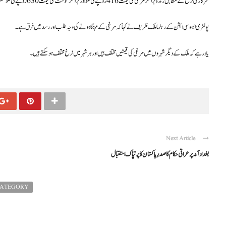
سرکاری نرخ کے مطابق زندہ برائلر مرغی کی قیمت 416 روپے فی کلو اور برائلر گوشت کی قیمت 630 روپے فی کلو مقرر کی گئی ہے۔ تاہم، مارکیٹ میں یہ گوشت ان نرخوں سے زیادہ قیمت پر فروخت ہو رہا ہے۔
پولٹری ایسوسی ایشن کے رہنما ملک ظریف نے کہا کہ مرغی کے مہنگا ہونے کی وجہ طلب اور رسد میں فرق ہے۔
یاد رہے کہ ملک کے دیگر شہروں میں مرغی کی قیمتیں مختلف ہیں اور ہر شہر میں نرخ مختلف ہو سکتے ہیں۔
Next Article
بغداد آمد پر عراقی حکام کا صدرِ پاکستان کا پرتپاک استقبال
CATEGORY