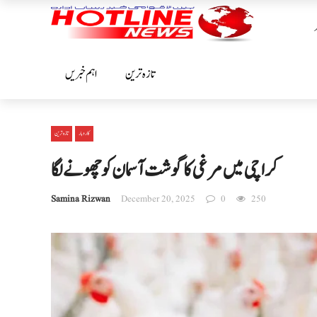
تازہ ترین
اہم خبریں
کاروبار
تازہ ترین
کراچی میں مرغی کا گوشت آسمان کو چھونے لگا
Samina Rizwan
December 20, 2025
0
250