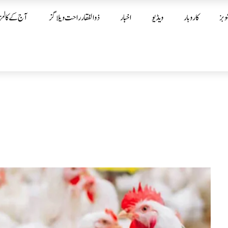
وبز
کاروبار
ویڈیو
اخبار
ذوالفقار راحت ویلاگز
آج کے کالمز