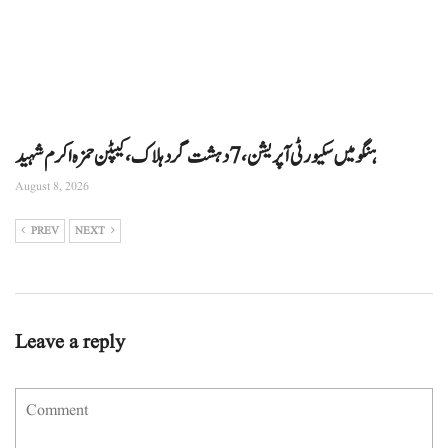
ہنگو میں سکیورٹی آپریشن، 7 دہشت گرد ہلاک، کیپٹن حمزہ اکرم شہید
August 8, 2026
PREV
NEXT
Leave a reply