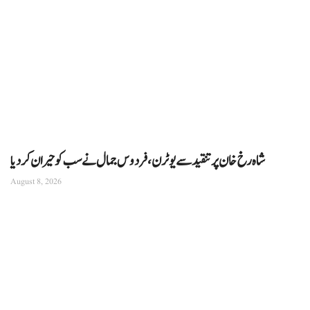
شاہ رخ خان پر تنقید سے یوٹرن، فردوس جمال نے سب کو حیران کردیا
August 8, 2026