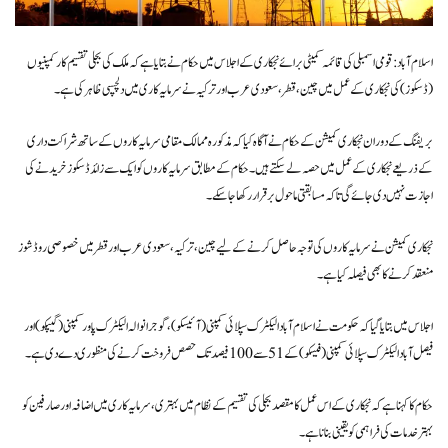
اسلام آباد: قومی اسمبلی کی قائمہ کمیٹی برائے نجکاری کے اجلاس میں حکام نے بتایا ہے کہ ملک کی بجلی تقسیم کار کمپنیوں
(ڈسکوز) کی نجکاری کے عمل میں چین، قطر، سعودی عرب اور ترکیہ نے سرمایہ کاری میں دلچسپی ظاہر کی ہے۔
بریفنگ کے دوران نجکاری کمیشن کے حکام نے آگاہ کیا کہ مذکورہ ممالک مقامی سرمایہ کاروں کے ساتھ شراکت داری
کے ذریعے نجکاری کے عمل میں حصہ لے سکتے ہیں۔ حکام کے مطابق سرمایہ کاروں کو ایک سے زائد ڈسکوز خریدنے کی
اجازت نہیں دی جائے گی تاکہ مسابقتی ماحول برقرار رکھا جا سکے۔
نجکاری کمیشن نے سرمایہ کاروں کی توجہ حاصل کرنے کے لیے چین، ترکیہ، سعودی عرب اور قطر میں خصوصی روڈ شوز
منعقد کرنے کا بھی فیصلہ کیا ہے۔
اجلاس میں بتایا گیا کہ حکومت نے اسلام آباد الیکٹرک سپلائی کمپنی (آئیسکو)، گوجرانوالہ الیکٹرک پاور کمپنی (گیپکو) اور
فیصل آباد الیکٹرک سپلائی کمپنی (فیسکو) کے 51 سے 100 فیصد تک حصص فروخت کرنے کی منظوری دے دی ہے۔
حکام کا کہنا ہے کہ نجکاری کے اس عمل کا مقصد بجلی کی تقسیم کے نظام میں بہتری، سرمایہ کاری میں اضافہ اور صارفین کو
بہتر خدمات کی فراہمی کو یقینی بنانا ہے۔