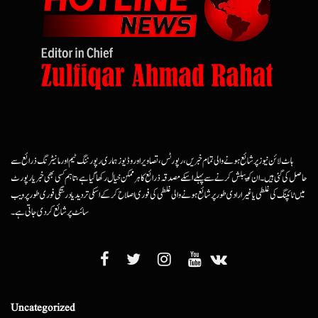
ہاٹ لائن نیوز پر شائع ہونے والی تمام خبریں، رپورٹس، تصاویر اور وڈیوز ہماری رپورٹنگ ٹیم اور مانیٹرنگ ذرائع سے
حاصل کی گئی ہیں۔ ان کو پبلش کرنے سے پہلے اسکے مصدقہ ذرائع کا ہرممکن خیال رکھا گیا ہے، تاہم کسی بھی خبر یا رپورٹ
میں ٹائپنگ کی غلطی یا غیرارادی طور پر شائع ہونے والی غلطی کی فوری اصلاح کرکے اسکی تردید یا درستگی فوری طور پر ویب
سائٹ پر شائع کردی جاتی ہے۔
Uncategorized