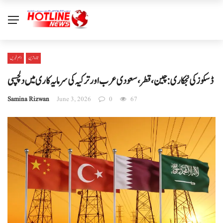
تازہ ترین
اہم خبریں
ڈسکوز کی نجکاری: چین، قطر، سعودی عرب اور ترکیہ کی سرمایہ کاری میں دلچسپی
Samina Rizwan
June 3, 2026
0
67