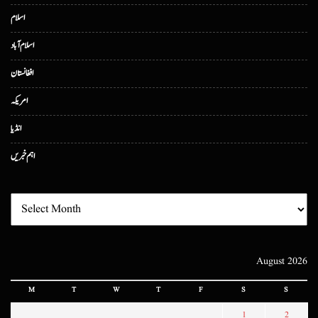
اسلام
اسلام آباد
افغانستان
امریکہ
انڈیا
اہم خبریں
August 2026
M
T
W
T
F
S
S
1
2